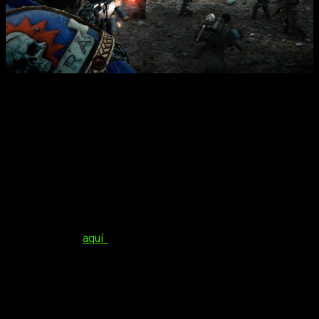
En el tráiler que os dejamos al principio de la noticia, vemos
la importancia de la nueva dificultad letal y la nueva
operación
PvE: Termination
, en la que te enfrentarás a la
mayor amenaza del enjambre tiránido del
biotitán hierofante
.
Posteriormente, las actualizaciones gratuitas incluyen
la
pistola Neo-Volkite
y, más adelante, nuevas operaciones
PvE, mapas y modos PvP y un Modo Horda que hará correr la
sangre con un único desafío: sobrevivir. Pronto llegarán
elementos cosméticos más increíbles para todos tus
capítulos favoritos de los Marines Espaciales.
Recordad que
aquí
os trajimos nuestro
análisis
, en el que
concluíamos que: «
la vuelta de Warhammer Space Marine
la hace por la puerta grande
y se puede decir que la
espera ha merecido la pena. Siendo un espectáculo para
nuestras retinas y teniendo una jugabilidad que engancha de
principio a fin, ningún amante de los shooters y los hack n