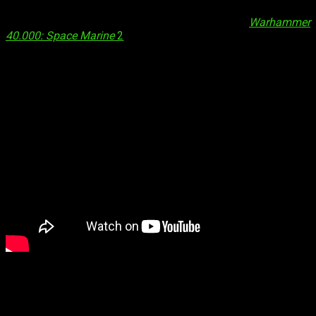
ventas. Y lejos de abandonar el juego, hoy os detallamos el
contenido poslanzamiento
que tendremos de
Warhammer
40.000: Space Marine
2
. Podemos asegurar que, tras lo visto,
tendremos mucho contenido y de todo tipo por mucho
tiempo.
Os detallamos, de forma resumida, las principales
novedades:
Actualizaciones gratuitas