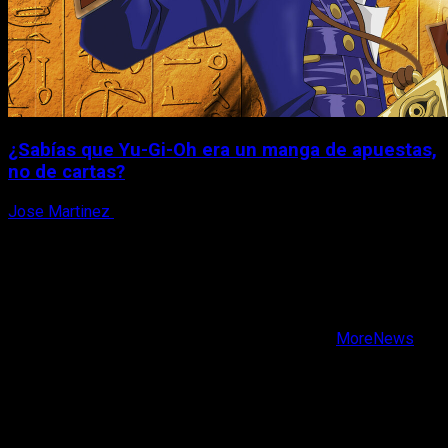
¿Sabías que Yu-Gi-Oh era un manga de apuestas,
no de cartas?
Jose Martinez
6 de agosto, 2026
X
Facebook
Instagram
Youtube
Copyright © Todos los derechos reservados.
|
MoreNews
por AF themes.