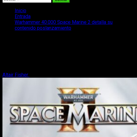
Inicio
Entrada
Warhammer 40.000 Space Marine 2 detalla su
contenido poslanzamiento
Warhammer 40.000 Space Marine 2
detalla su contenido poslanzamiento
Tendremos un buen contenido para seguir apoyando el gran
juego
Altair Fisher
17 de octubre, 2024
3 minutos de lectura