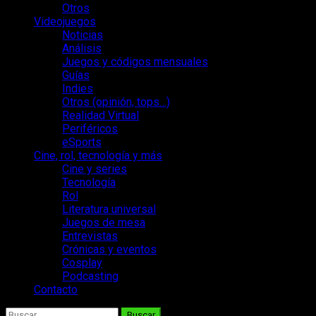
Otros
Videojuegos
Noticias
Análisis
Juegos y códigos mensuales
Guías
Indies
Otros (opinión, tops…)
Realidad Virtual
Periféricos
eSports
Cine, rol, tecnología y más
Cine y series
Tecnología
Rol
Literatura universal
Juegos de mesa
Entrevistas
Crónicas y eventos
Cosplay
Podcasting
Contacto
Buscar: