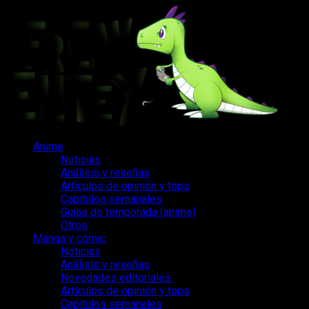
Saltar
al
contenido
Menú
Anime
principal
Noticias
Análisis y reseñas
Artículos de opinión y tops
Capítulos semanales
Guías de temporada (anime)
Otros
Manga y cómic
Noticias
Análisis y reseñas
Novedades editoriales
Artículos de opinión y tops
Capítulos semanales