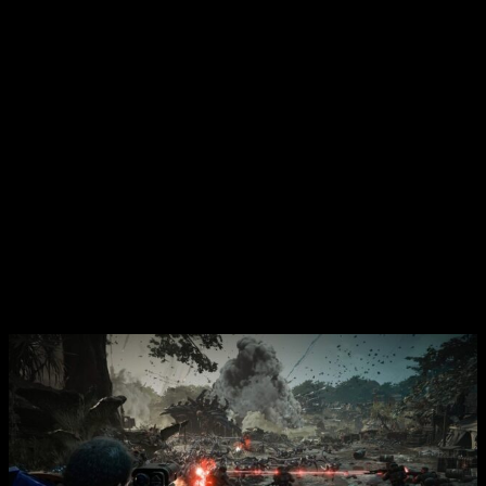
Modo Horda
Nuevo enemigo
Nueva arma
Contenido descargable Premium
Temporada 2
Ángeles Oscuros
Champion Pack
Cosmetic Pack
Weapon Skin Pack
Multitud de contenido poslanzamiento
confirmado para Space Marine 2