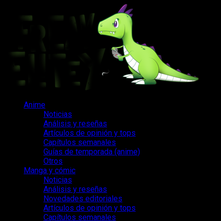
Saltar
al
contenido
Menú
Anime
principal
Noticias
Análisis y reseñas
Artículos de opinión y tops
Capítulos semanales
Guías de temporada (anime)
Otros
Manga y cómic
Noticias
Análisis y reseñas
Novedades editoriales
Artículos de opinión y tops
Capítulos semanales