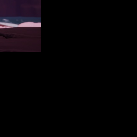
 de la entrañable pareja, Nunu y Willump. La aventura los llevará
e un encanto inigualable. Para triunfar, los jugadores deberán