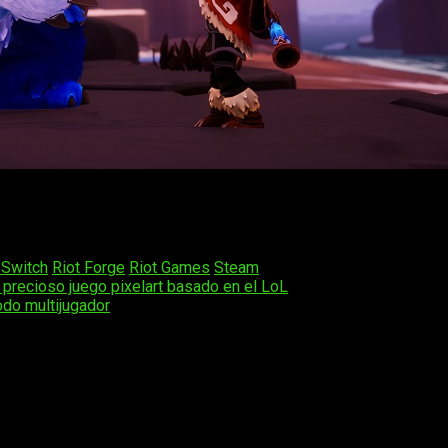
ores a un viaje en compañía de los populares campeones de
LoL
y
implacables y feroces lobos, pero que también está impregnada d
cretos ocultos entre las capas de hielo.
 Switch
Riot Forge
Riot Games
Steam
 precioso juego pixelart basado en el LoL
do multijugador
os obligatorios están marcados con
*