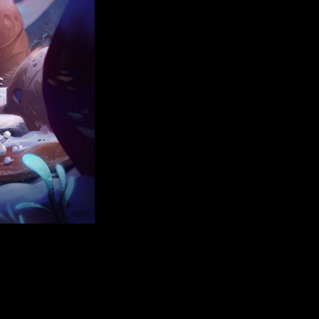
s Story
, un cautivador juego de aventuras narrativo desarrollado
 juego estará disponible para Nintendo Switch y PC a través de