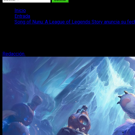
Inicio
Entrada
Song of Nunu: A League of Legends Story anuncia su fec
Song of Nunu: A League of Legends Stor
Riot Forge ha confirmado durante el Nintendo Direct la fecha 
Redacción
14 de septiembre, 2023
2 minutos de lectura