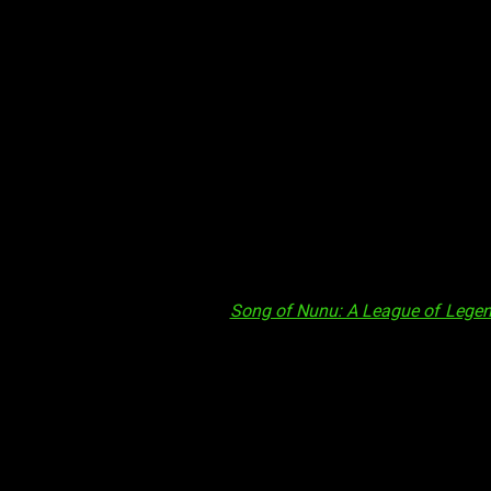
ponibles para los entusiastas.
Song of Nunu: A League of Legen
erva recibirán un generoso obsequio: un libro de ilustraciones 
edición de coleccionista física por
99,99 dólares
, que se enc
raciones de Song of Nunu, cuatro postales de Freljord, cinco pine
iencia de juego inolvidable. Además, quienes adquieran la edi