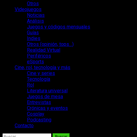
Otros
Videojuegos
Noticias
Análisis
Juegos y códigos mensuales
Guías
Indies
Otros (opinión, tops…)
Realidad Virtual
Periféricos
eSports
Cine, rol, tecnología y más
Cine y series
Tecnología
Rol
Literatura universal
Juegos de mesa
Entrevistas
Crónicas y eventos
Cosplay
Podcasting
Contacto
Buscar: