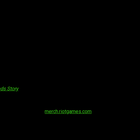
ds Story
se puede reservar en las principales tiendas digitales
digital que enriquecerá su experiencia en el mundo de League of
uentra disponible en
merch.riotgames.com
. Esta edición de lujo
s esmaltados coleccionables, una ilustración coleccionable y un
ción de coleccionista obtendrán un peludo gorro de Nunu hasta