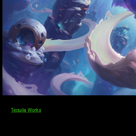
Durante el Nintendo Direct de septiembre, Riot Forge desveló
por
Tequila Works
. Los jugadores podrán sumergirse en esta é
Steam, GOG y Epic Games Store.