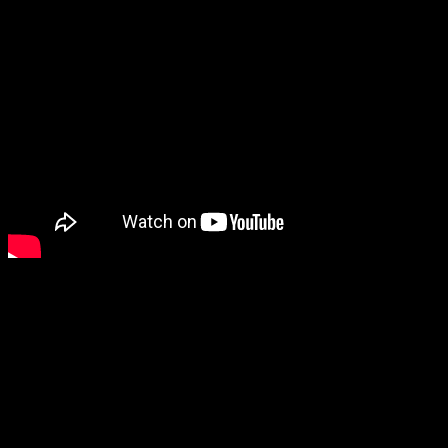
La reserva y la edición de coleccionista del juego ya están dis
por un precio de
29,99 €
, y los jugadores que realicen la res
Legends.
Para los verdaderos apasionados, Riot Games ha lanzado una 
incluye un peluche de Willump, otro de Poro, el libro de ilust
diorama de una hoguera, todo diseñado para brindar una exper
agotar existencias.