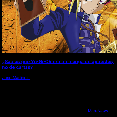
¿Sabías que Yu-Gi-Oh era un manga de apuestas,
no de cartas?
Jose Martinez
6 de agosto, 2026
X
Facebook
Instagram
Youtube
Copyright © Todos los derechos reservados.
|
MoreNews
por AF themes.