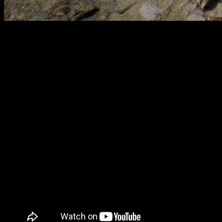
Solasta II
ya tiene ventana de lanzamiento y llega con una
propuesta más ambiciosa. Tactical Adventures ha confirmado
que el juego entrará en
Early Access el 12 de marzo de
2026
. La noticia se reveló durante The Game Awards 2025 y
llegó acompañada de un tráiler cargado de tensión y fantasía
oscura. La historia seguirá a los
hermanos adoptivos
Colwall
, obligados a enfrentarse a fuerzas antiguas mientras
exploran las tierras desconocidas de
Neokos
.