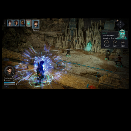
protagonistas deberán afrontar un conflicto que amenaza con
destruirlos tanto física como emocionalmente.
La trama introduce dilemas morales constantes. Rickard
representa la luz en un mundo debilitado por la sombra.
Deorcas lucha contra la pérdida de fe. Y Shadwyn encarna una
fuerza oscura que se extiende por todo Neokos, retorciendo
el destino de mortales y divinidades. A esto se suma la
influencia carismática y peligrosa de Anabasia, capaz de
manipular mentes con la misma eficacia que una espada.