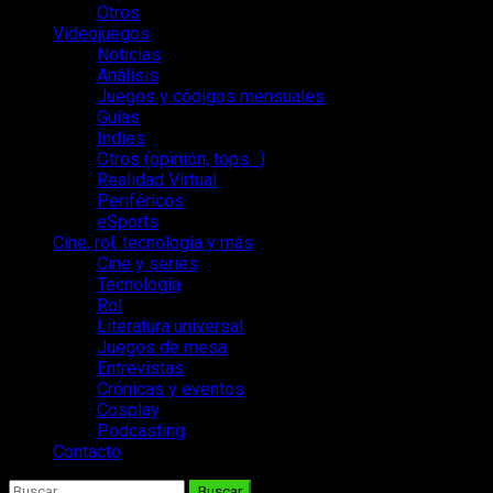
Otros
Videojuegos
Noticias
Análisis
Juegos y códigos mensuales
Guías
Indies
Otros (opinión, tops…)
Realidad Virtual
Periféricos
eSports
Cine, rol, tecnología y más
Cine y series
Tecnología
Rol
Literatura universal
Juegos de mesa
Entrevistas
Crónicas y eventos
Cosplay
Podcasting
Contacto
Buscar: