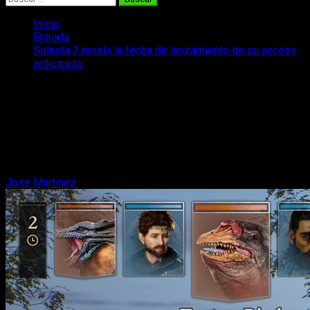
Inicio
Entrada
Solasta 2 revela la fecha de lanzamiento de su acceso
anticipado
Solasta 2 revela la fecha de
lanzamiento de su acceso anticipado
El juego de rol por turnos inspirado en Dungeons and
Dragons, Solasta 2, ha desvelado la fecha de lanzamiento de
su acceso anticipado.
Jose Martinez
12 de diciembre, 2025
3 minutos de lectura