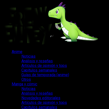
Saltar
al
contenido
Menú
Anime
principal
Noticias
Análisis y reseñas
Artículos de opinión y tops
Capítulos semanales
Guías de temporada (anime)
Otros
Manga y cómic
Noticias
Análisis y reseñas
Novedades editoriales
Artículos de opinión y tops
Capítulos semanales