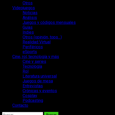
Otros
Videojuegos
Noticias
Análisis
Juegos y códigos mensuales
Guías
Indies
Otros (opinión, tops…)
Realidad Virtual
Periféricos
eSports
Cine, rol, tecnología y más
Cine y series
Tecnología
Rol
Literatura universal
Juegos de mesa
Entrevistas
Crónicas y eventos
Cosplay
Podcasting
Contacto
Buscar: