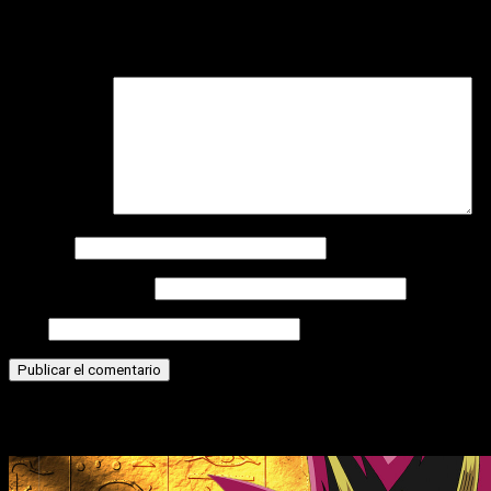
Tu dirección de correo electrónico no será publicada.
Los
campos obligatorios están marcados con
*
Comentario
*
Nombre
Correo electrónico
Web
Historias relacionadas