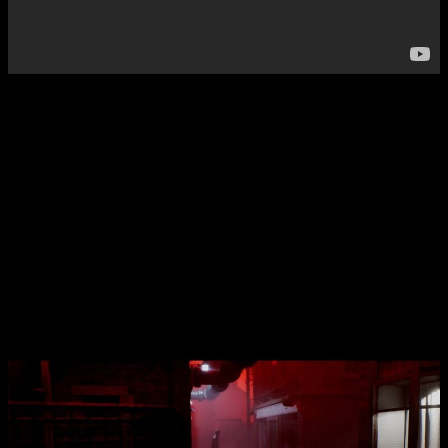
Los jugadores asumen el papel de
Simon Ordell
, quien es
llamado de vuelta a la isla de Santa Amelia para «arreglar las
cosas». Allí se encuentra con un pueblo que yace en silencio
bajo una densa niebla, aparentemente abandonado, pero no en
paz. Solo lleva consigo, aparte de su ropa, una bolsa de suero
y una pulsera médica con su nombre.
Se dirige al pueblo sin más pistas que las voces del CRTV
que escuchó por el camino. Adentrándose en el lugar y
motivado por comprender su conexión con él y sus
habitantes, Simon comienza a descubrir fragmentos de un
pasado que emerge a la superficie.