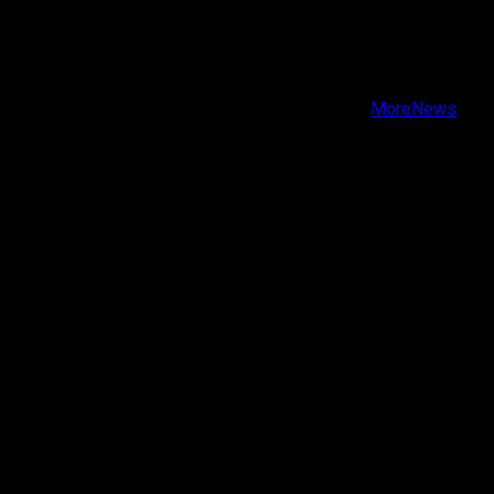
X
Facebook
Instagram
Youtube
Copyright © Todos los derechos reservados.
|
MoreNews
por AF themes.