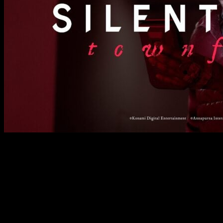
Mucho suspense y también acción por primera vez en
primera persona.
Se desvela una de las grandes incógnitas de Konami,
Silent
Hill Townfall
, desarrollado por
Annapurna Interactive
, ha
desvelado su primer tráiler. Estamos ante un título de terror
en primera persona (una gran novedad para la saga) que
llegará este mismo año para PS5 y PC.