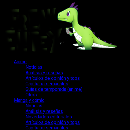
Saltar
al
contenido
Menú
Anime
principal
Noticias
Análisis y reseñas
Artículos de opinión y tops
Capítulos semanales
Guías de temporada (anime)
Otros
Manga y cómic
Noticias
Análisis y reseñas
Novedades editoriales
Artículos de opinión y tops
Capítulos semanales