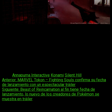
Pese a que en un principio se creía que estamos ante un
título narrativo y sin armas, finalmente no será así.
La acción
estará presente, pero la gestión de inventario como
balas y salud, y será vital para nuestra supervivencia
.
Además, el hecho de que el juego sea completamente en
primera persona lo hace más inmersivo y terrorífico. Llegará
este mismo año, pero sigue sin fecha para PS5 y PC.
Tags:
Annapurna Interactive
Konami
Silent Hill
Navegación
Anterior:
MARVEL Tokon – Fighting Souls confirma su fecha
de lanzamiento con un espectacular tráiler
de
Siguiente:
Beast of Reincarnation al fin tiene fecha de
entradas
lanzamiento, lo nuevo de los creadores de Pokémon se
muestra en tráiler
Deja una respuesta