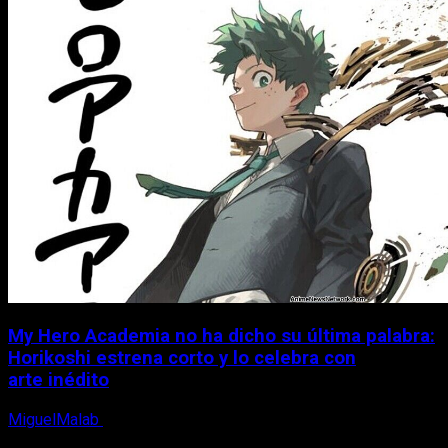
My Hero Academia no ha dicho su última palabra:
Horikoshi estrena corto y lo celebra con
arte inédito
MiguelMalab
6 de agosto, 2026