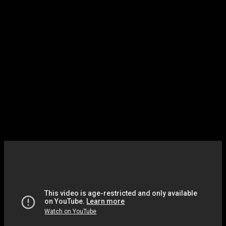
Desarrollado por
Screen Burn
y coeditado por
Annapurna
Interactive
y Konami,
Silent Hill: Townfall
es un juego de
terror psicológico completo y autónomo ambientado en el frío
y remoto Escocia. De este modo, ya estamos ante el
segundo título de la saga que no transcurre en Silent Hill,
dejando claro la intención del estudio en demostrar que el
pueblo de la niebla es más un concepto que ocurre en la
mente de los personajes que una realidad.
Silent Hill – Townfall
llega este mismo
año y su primer tráier es toda una
declaración de intenciones