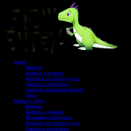
Saltar
al
contenido
Menú
Anime
principal
Noticias
Análisis y reseñas
Artículos de opinión y tops
Capítulos semanales
Guías de temporada (anime)
Otros
Manga y cómic
Noticias
Análisis y reseñas
Novedades editoriales
Artículos de opinión y tops
Capítulos semanales