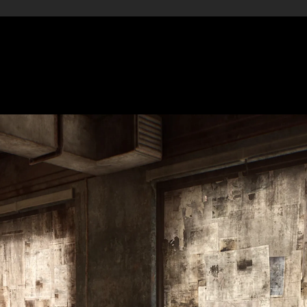
cónicos del género survival horror. Desarrollado por
Bloober T
 técnicas y visuales gracias al moto
r Unreal Engine 5.
Con una
da de respuestas en la inquietante ciudad de Silent Hill.
 de iluminación y sombras realistas que intensifican la sensa
 la fluidez de la jugabilidad sin perder la tensión característica