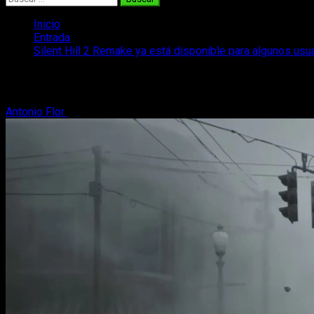
Inicio
Entrada
Silent Hill 2 Remake ya está disponible para algunos usu
Silent Hill 2 Remake ya está disponible 
Antonio Flor
7 de octubre, 2024
2 minutos de lectura