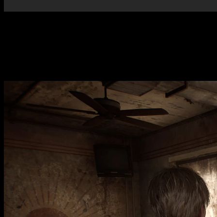
El
Silent Hill 2 Remake
promete revivir uno de los títulos más i
captar la esencia del clásico de 2001 mientras ofrece mejoras
jugadores seguirán a
James Sunderland
en su tortuosa búsque
El remake introduce gráficos en alta definición, con efectos
adaptarse a las expectativas de los jugadores actuales, mejorando