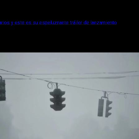
arios y este es su espeluznante tráiler de lanzamiento
para algunos usuarios y este es su espelu