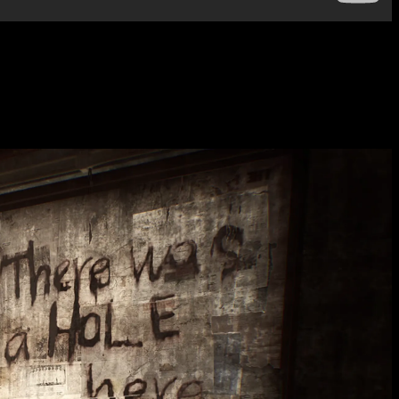
eam
, creadores de
The Medium
y
Layers of Fear
, el juego busca
 atmósfera opresiva y una narrativa psicológica profunda, los
ción de horror. Además, los controles se han modernizado para
 del original.