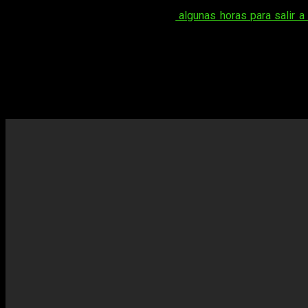
Aunque oficialmente aún le quedan
algunas horas para salir a 
tráiler de lanzamiento
. El juego de terror ha triunfado a niv
Y es que ha sido un verdadero exitazo,
desatando una nota 
como se está desenvolviendo a nivel de retransmisiones
Silent Hill 2 Remake
ya está disponible e