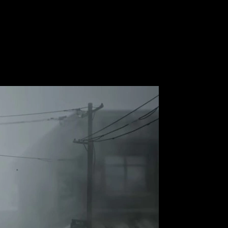
znante tráiler de lanzamiento