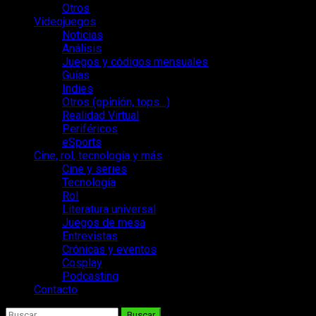
Otros
Videojuegos
Noticias
Análisis
Juegos y códigos mensuales
Guías
Indies
Otros (opinión, tops…)
Realidad Virtual
Periféricos
eSports
Cine, rol, tecnología y más
Cine y series
Tecnología
Rol
Literatura universal
Juegos de mesa
Entrevistas
Crónicas y eventos
Cosplay
Podcasting
Contacto
Buscar: