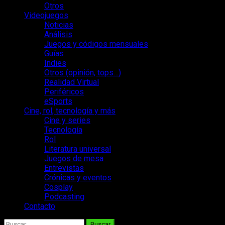
Otros
Videojuegos
Noticias
Análisis
Juegos y códigos mensuales
Guías
Indies
Otros (opinión, tops…)
Realidad Virtual
Periféricos
eSports
Cine, rol, tecnología y más
Cine y series
Tecnología
Rol
Literatura universal
Juegos de mesa
Entrevistas
Crónicas y eventos
Cosplay
Podcasting
Contacto
Buscar: