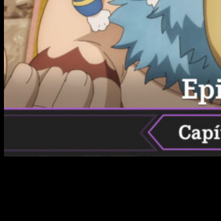
Si quieres saber todo sobre la fecha y horario, o
cuándo,
dónde y cómo ver el anime online, en español y de
manera legal
Shangri-La Frontier
temporada 2 episodio
11
, te contamos todo lo que necesitas saber… no sin antes
hablaros un poco de la franquicia.
Shangri-La Frontier
es un
manga escrito por Katarina e ilustrado por Ryosuke Fuji,