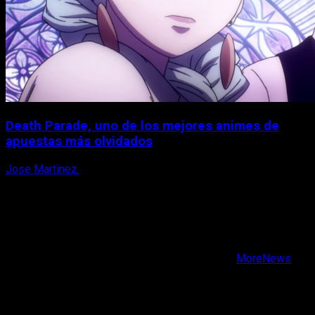
Death Parade, uno de los mejores animes de
apuestas más olvidados
Jose Martinez
7 de agosto, 2026
X
Facebook
Instagram
Youtube
Copyright © Todos los derechos reservados.
|
MoreNews
por AF themes.