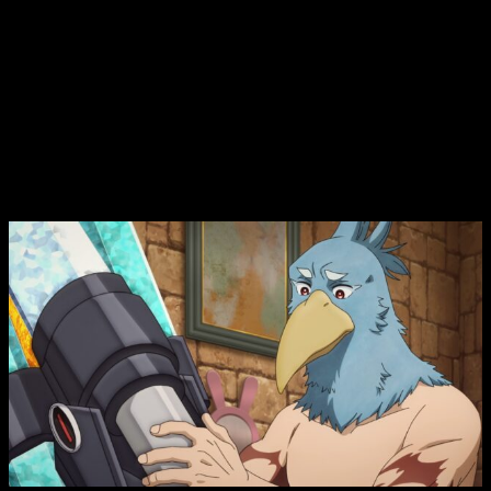
seguidores de la serie. La obra ha sido reconocida por su
atención al detalle en la representación de mecánicas de
juego y su capacidad para capturar la inmersión de los
videojuegos en un formato narrativo.
Shangri-La Frontier
temporada 2, fecha
y hora de estreno del episodio 11 del
anime