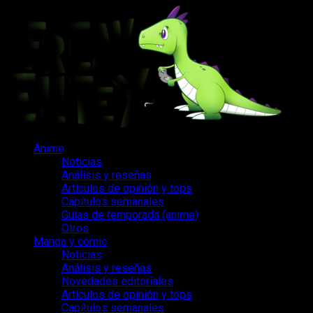
Saltar
al
contenido
Menú
Anime
principal
Noticias
Análisis y reseñas
Artículos de opinión y tops
Capítulos semanales
Guías de temporada (anime)
Otros
Manga y cómic
Noticias
Análisis y reseñas
Novedades editoriales
Artículos de opinión y tops
Capítulos semanales