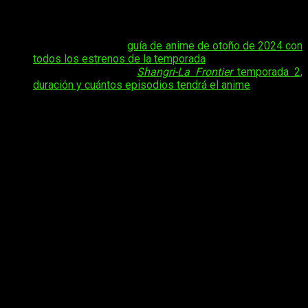
basado en una novela ligera publicada originalmente en la
plataforma
Shōsetsuka ni Narō
.
Tal vez te interese:
guía de anime de otoño de 2024 con
todos los estrenos de la temporada
.
Tal vez te interese:
Shangri-La Frontier
temporada 2,
duración y cuántos episodios tendrá el anime
.
Su serialización en formato manga comenzó en julio de
2020 en la revista
Weekly Shōnen Magazine
, ganando
rápidamente popularidad por su enfoque en el mundo de los
videojuegos y su representación detallada de los entornos
virtuales. Hasta 2024, ha acumulado más de 15 volúmenes,
destacándose entre los títulos recientes más leídos de la
revista. En el ámbito del anime, la adaptación producida por
C2C debutó en octubre de 2023, presentando un alto nivel de
calidad en animación y dirección artística.
Este proyecto ha llamado la atención por su capacidad para
trasladar la complejidad visual del manga al formato animado,
especialmente en las escenas ambientadas dentro del
universo virtual que constituye el corazón de la historia.
Actualmente, el anime se encuentra emitiendo su segunda
temporada en 2024, lo que ha ampliado aún más la base de