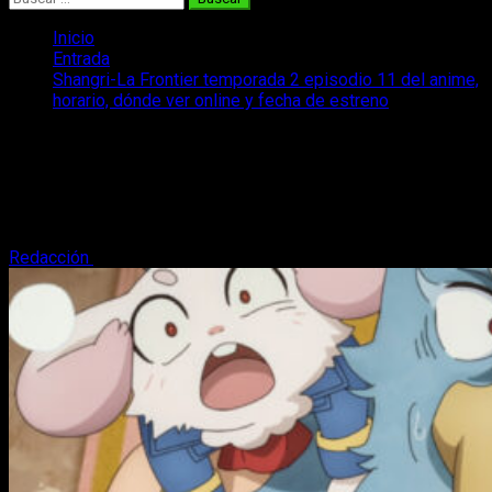
Inicio
Entrada
Shangri-La Frontier temporada 2 episodio 11 del anime,
horario, dónde ver online y fecha de estreno
Shangri-La Frontier temporada 2
episodio 11 del anime, horario, dónde
ver online y fecha de estreno
Redacción
15 de diciembre, 2024
3 minutos de lectura