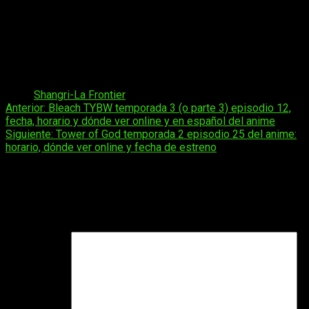
El Salvador:
a las
03:30
horas
Guatemala:
a las
03:30
horas
Costa Rica:
a las
03:30
horas
Nicaragua:
a las
03:30
horas
Honduras:
a las
03:30
horas
México:
a las
03:30
horas
Tags:
Shangri-La Frontier
Navegación
Anterior:
Bleach TYBW temporada 3 (o parte 3) episodio 12,
fecha, horario y dónde ver online y en español del anime
de
Siguiente:
Tower of God temporada 2 episodio 25 del anime:
entradas
horario, dónde ver online y fecha de estreno
Deja una respuesta
Tu dirección de correo electrónico no será publicada.
Los
campos obligatorios están marcados con
*