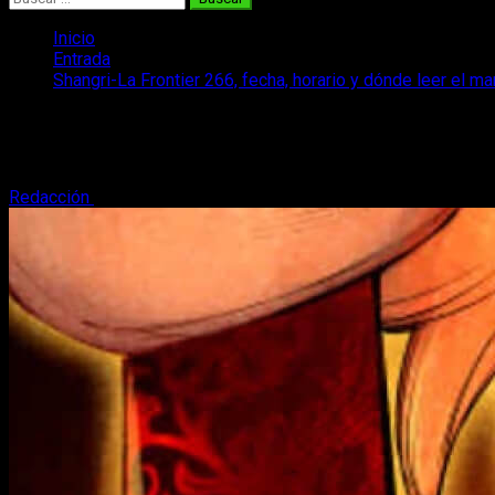
Inicio
Entrada
Shangri-La Frontier 266, fecha, horario y dónde leer el m
Shangri-La Frontier 266, fecha, horario 
Te traemos toda la información disponible sobre la fecha de pu
Redacción
8 de mayo, 2026
4 minutos de lectura