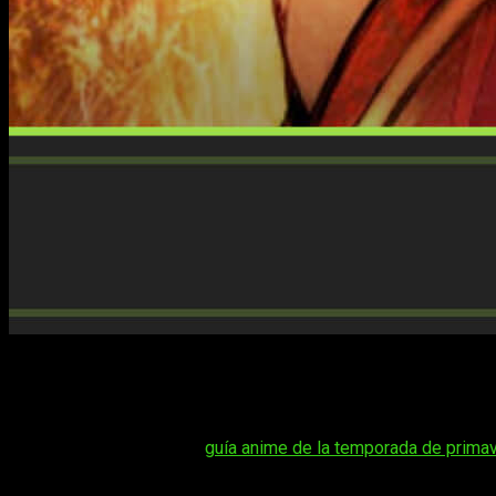
Esperamos que ahora que están pasando las fechas más fest
preferidas. Y es que últimamente ha sido más complicado qu
La Frontier
, debido a temas como la Golden Week.
Tal vez te interese:
guía anime de la temporada de primav
No obstante, ya deberíamos recuperar esa normalidad a la q