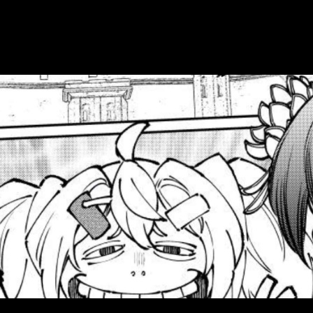
ntra en un gran estado de forma respecto a sus obras. Sea como
ga, fecha y horario para leer online, en e