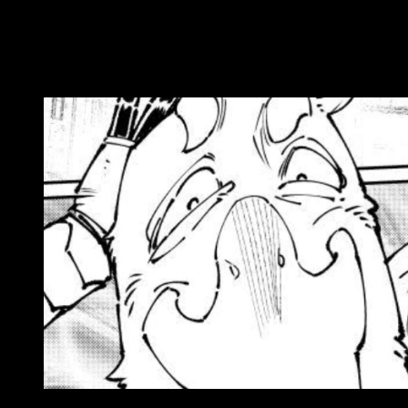
ahora que muchos de los grandes han caído, Kodansha se encue
otra cosa.
Shangri-La Frontier
episodio 266 del man