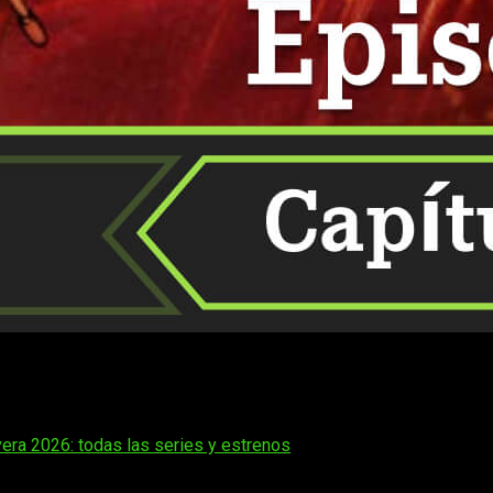
ivas del país del Sol Naciente podamos recuperar un poco la 
e nunca determinar temas como este
cuándo, dónde y cómo on
era 2026: todas las series y estrenos
ue estamos acostumbrados para volver a disfrutar del que seg