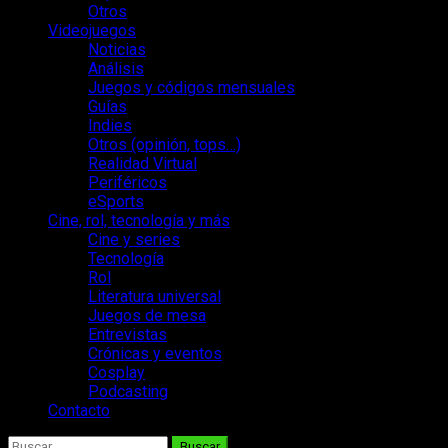
Otros
Videojuegos
Noticias
Análisis
Juegos y códigos mensuales
Guías
Indies
Otros (opinión, tops…)
Realidad Virtual
Periféricos
eSports
Cine, rol, tecnología y más
Cine y series
Tecnología
Rol
Literatura universal
Juegos de mesa
Entrevistas
Crónicas y eventos
Cosplay
Podcasting
Contacto
Buscar: