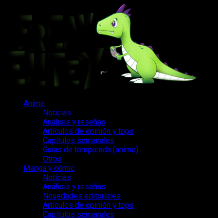
Saltar
al
contenido
Menú
Anime
principal
Noticias
Análisis y reseñas
Artículos de opinión y tops
Capítulos semanales
Guías de temporada (anime)
Otros
Manga y cómic
Noticias
Análisis y reseñas
Novedades editoriales
Artículos de opinión y tops
Capítulos semanales