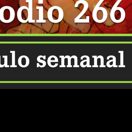
normalidad en cuanto a la serialización de nuestras series
line y de manera legal el episodio 266 del manga
Shangri-
uramente sea uno de los mejores
shonen
de la actualidad. Más