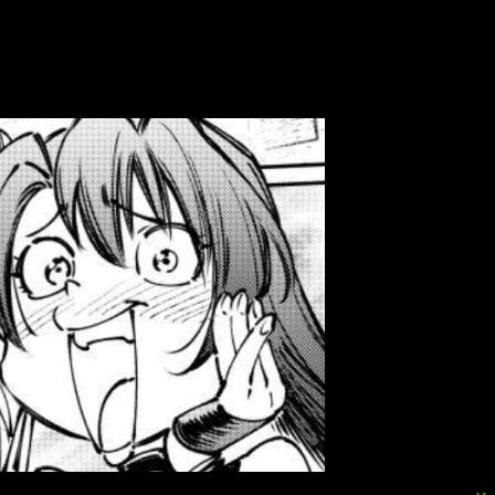
 fuere, ese es tema para otro día. Hoy lo que nos interesa es
spañol y gratis