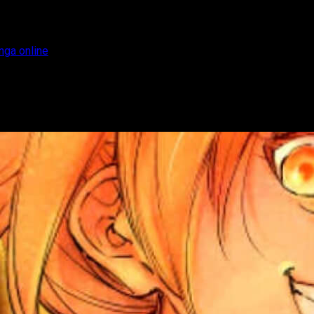
anga online
y dónde leer el manga online
blicación del capítulo 266 del manga Shangri-La Frontier.