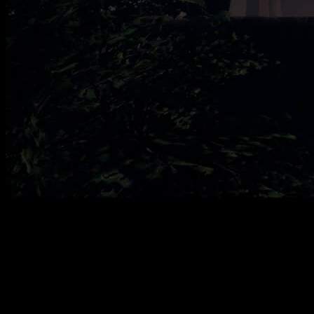
Conspiraciones, espías y hechicería:
Shadows of Change
llega