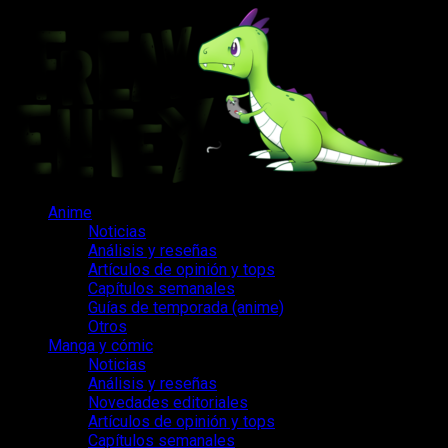
Saltar
al
contenido
Menú
Anime
principal
Noticias
Análisis y reseñas
Artículos de opinión y tops
Capítulos semanales
Guías de temporada (anime)
Otros
Manga y cómic
Noticias
Análisis y reseñas
Novedades editoriales
Artículos de opinión y tops
Capítulos semanales