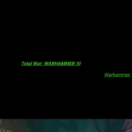
ange
para
Total War: WARHAMMER III
se lanzará el
31 de ago
uan Bo para la Gran Catai y la Madre Ostankya para Kislev. Ade
o que os permitirá engañar y conquistar el mundo de
Warhammer
legendario Aekold Helbrass. Perseguido hasta los confines de lo
rán con el parche 4.0 incluyen mejoras a la IA de la campaña, 
s of Change
antes de su lanzamiento, tendréis un
10 % de des