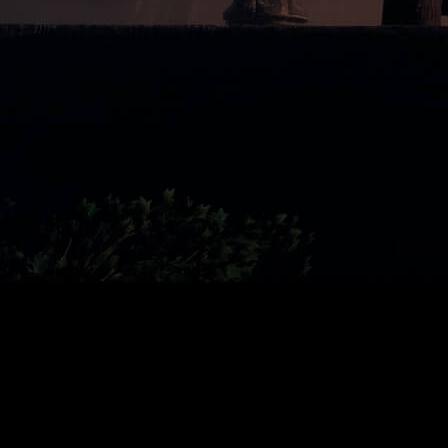
 a
Total War: WARHAMMER III
el
31 de agosto
. Os contamos t