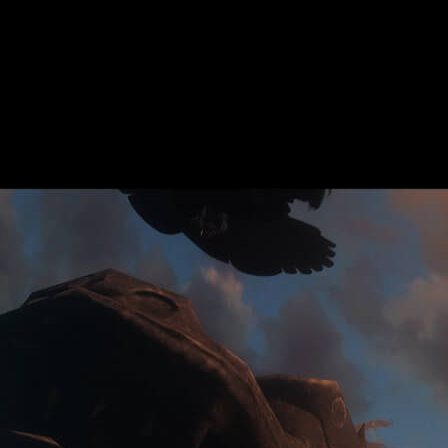
te
a a Total War: WARHAMMER III el 31 de agosto. Vemos las nove