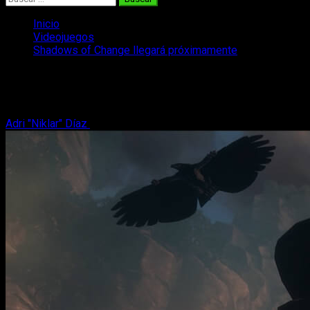
Inicio
Videojuegos
Shadows of Change llegará próximamente
Shadows of Change llegará próximamen
Conspiraciones, espías y hechicería: Shadows of Change lleg
Adri "Niklar" Díaz
10 de agosto, 2023
5 minutos de lectura