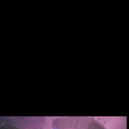
sto
.
Shadows of Change
añade 3 nuevos Señores legendarios
más, introduce mecánicas de campaña únicas, nuevas unidades a
como nunca antes.
s Desiertos del Caos y salvado al borde de la muerte, renació
guarniciones, nuevos lugares emblemáticos para las facciones
cuento.