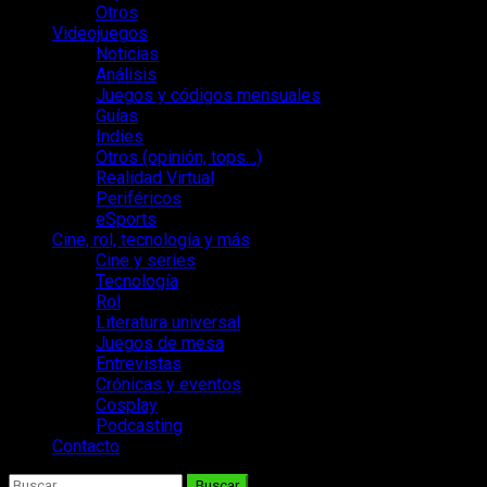
Otros
Videojuegos
Noticias
Análisis
Juegos y códigos mensuales
Guías
Indies
Otros (opinión, tops…)
Realidad Virtual
Periféricos
eSports
Cine, rol, tecnología y más
Cine y series
Tecnología
Rol
Literatura universal
Juegos de mesa
Entrevistas
Crónicas y eventos
Cosplay
Podcasting
Contacto
Buscar: