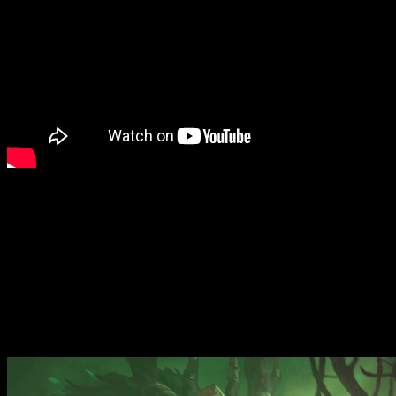
¡Hola gente! Acaba de anunciarse el pack DLC
Shadows of Ch
a
Total War: WARHAMMER III
: el Cambiante para Tzeentch, Y
las que dirigir y nuevas habilidades de combate que utilizar, l
Aquellos que ya tengan el juego podrán desbloquear al héroe 
como Paladín de Tzeentch. Los cambios adicionales que llega
antiguas y ajustes de dificultad ampliados. Si reserváis
Shadow
Shadows of Change
y su contenido