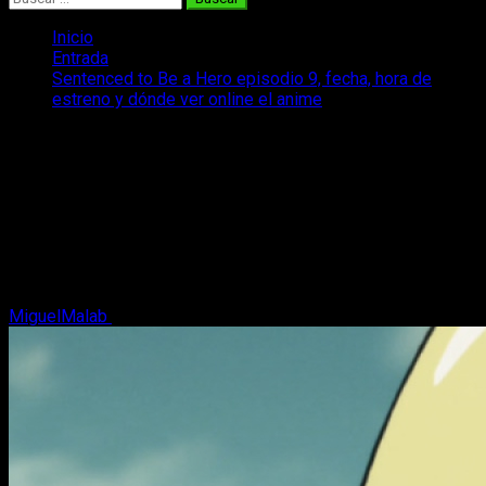
Inicio
Entrada
Sentenced to Be a Hero episodio 9, fecha, hora de
estreno y dónde ver online el anime
Sentenced to Be a Hero episodio 9,
fecha, hora de estreno y dónde ver
online el anime
Repasamos todos los datos sobre la emisión del episodio 9
del anime Sentenced to Be a Hero, cuándo y cómo verlo en
español.
MiguelMalab
26 de febrero, 2026
3 minutos de lectura