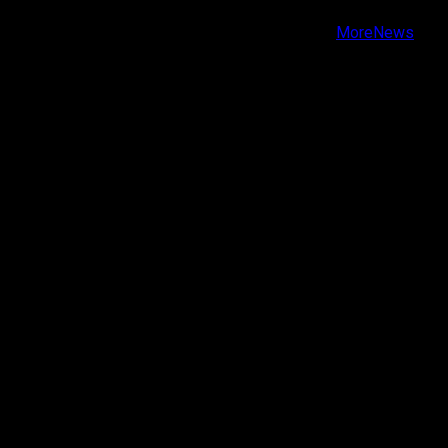
Copyright © Todos los derechos reservados.
|
MoreNews
por AF themes.