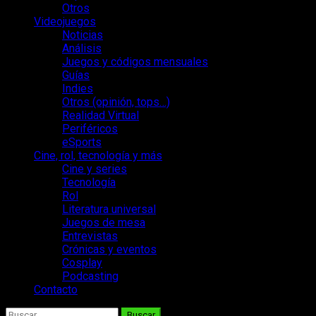
Otros
Videojuegos
Noticias
Análisis
Juegos y códigos mensuales
Guías
Indies
Otros (opinión, tops…)
Realidad Virtual
Periféricos
eSports
Cine, rol, tecnología y más
Cine y series
Tecnología
Rol
Literatura universal
Juegos de mesa
Entrevistas
Crónicas y eventos
Cosplay
Podcasting
Contacto
Buscar: