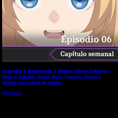
Episodio 6 temporada 2 Otome Game Sekai wa
Mob ni Kibishii Sekai desu, horario, fecha y
dónde ver online el anime
Redacción
5 de agosto, 2026
X
Facebook
Instagram
Youtube