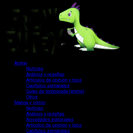
Saltar
al
contenido
Menú
Anime
principal
Noticias
Análisis y reseñas
Artículos de opinión y tops
Capítulos semanales
Guías de temporada (anime)
Otros
Manga y cómic
Noticias
Análisis y reseñas
Novedades editoriales
Artículos de opinión y tops
Capítulos semanales