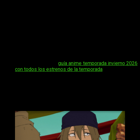
desarrollo constante que mantiene el interés semana tras
semana. Con la trama entrando en un punto clave, muchos
espectadores ya miran hacia su siguiente capítulo. En este
artículo recopilamos todos los detalles esenciales sobre su
nueva entrega, incluyendo
dónde y cómo ver online en
español y de manera legal episodio 9 del anime
Sentenced to Be a Hero
,
junto a la información
imprescindible para seguir su estreno y estar al día con su
emisión semanal.
Tal vez te interese:
guía anime temporada invierno 2026
con todos los estrenos de la temporada
Sentenced to Be a Hero
fecha, hora de
estreno y dónde ver el episodio 9 del
anime