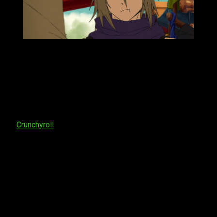
Dicho esto, en lo que respecta al
episodio 9 del
anime
Yūsha-kei ni Shosu: Chōbatsu Yūsha 9004-tai Keimu
Kiroku
, la fecha de estreno será el
jueves 5 de marzo
de
2026
. Por eso, en esta noticia te vamos a contar
cuándo,
dónde y cómo ver online, en español y de manera legal
el episodio 9 del anime
Sentenced to Be a Hero
, con todos
los detalles clave que necesitas saber. Una vez más, se
podrá disfrutar de la serie en streaming a través
de
Crunchyroll
. El horario aún no ha sido confirmado, pero
esperamos que sea a las:
España (Península y Baleares)
: a las
14:30
horas
España (Islas Canarias)
: a las
13:30
horas
Argentina
: a las
10:30
horas
Uruguay
: a las
10:30
horas
Brasil
(hora de Brasília): a las
10:30
horas
Chile
: a las
10:30
horas
Paraguay
: a las
10:30
horas
República Dominicana
: a las
09:30
horas