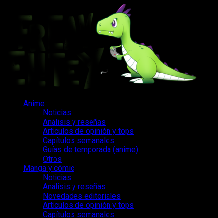
Saltar
al
contenido
Menú
Anime
principal
Noticias
Análisis y reseñas
Artículos de opinión y tops
Capítulos semanales
Guías de temporada (anime)
Otros
Manga y cómic
Noticias
Análisis y reseñas
Novedades editoriales
Artículos de opinión y tops
Capítulos semanales