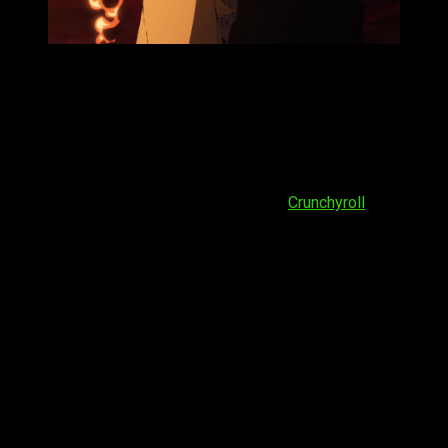
En relación al
episodio 10 del anime Yūsha-kei ni Shosu:
Chōbatsu Yūsha 9004-tai Keimu Kiroku
, la fecha de estreno
será el
jueves 12 de marzo de 2026
. Por este motivo, a
través de este espacio te detallaremos
cuándo, dónde y
cómo ver online, en español y de manera legal el
episodio 10 del anime
Sentenced to Be a Hero
, con todos
los detalles clave que necesitas saber. Del mismo modo, la
emisión oficial continuará disponible en
Crunchyroll
:
España (Península y Baleares)
: a las
14:30
horas
España (Islas Canarias)
: a las
13:30
horas
Argentina
: a las
10:30
horas
Uruguay
: a las
10:30
horas
Brasil
(hora de Brasília): a las
10:30
horas
Chile
: a las
10:30
horas
Paraguay
: a las
10:30
horas
República Dominicana
: a las
09:30
horas
Puerto Rico
: a las
09:30
horas
Venezuela
: a las
09:30
horas
Bolivia
: a las
09:30
horas
Cuba
: a las
09:30
horas