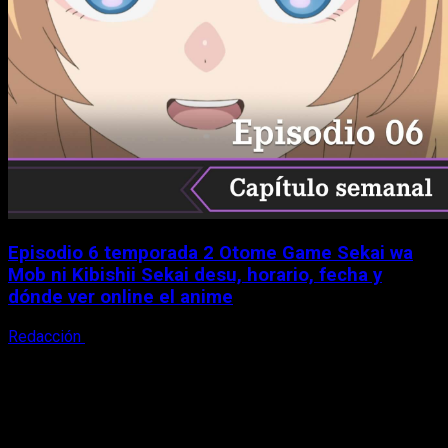
Episodio 6 temporada 2 Otome Game Sekai wa
Mob ni Kibishii Sekai desu, horario, fecha y
dónde ver online el anime
Redacción
5 de agosto, 2026
X
Facebook
Instagram
Youtube