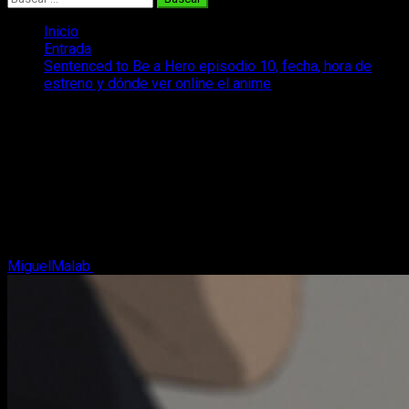
Inicio
Entrada
Sentenced to Be a Hero episodio 10, fecha, hora de
estreno y dónde ver online el anime
Sentenced to Be a Hero episodio 10,
fecha, hora de estreno y dónde ver
online el anime
Repasamos todos los datos sobre la emisión del episodio
10 del anime Sentenced to Be a Hero, cuándo y cómo verlo en
español.
MiguelMalab
5 de marzo, 2026
3 minutos de lectura