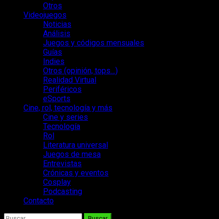
Otros
Videojuegos
Noticias
Análisis
Juegos y códigos mensuales
Guías
Indies
Otros (opinión, tops…)
Realidad Virtual
Periféricos
eSports
Cine, rol, tecnología y más
Cine y series
Tecnología
Rol
Literatura universal
Juegos de mesa
Entrevistas
Crónicas y eventos
Cosplay
Podcasting
Contacto
Buscar: