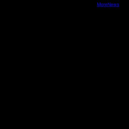
Copyright © Todos los derechos reservados.
|
MoreNews
por AF themes.