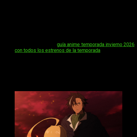
expectación por lo que vendrá es máxima. Por ello, hemos
preparado esta guía con las claves para que sepas
dónde y
cómo ver online en español y de manera legal episodio
10 del anime
Sentenced to Be a Hero
y todos los datos
necesarios para seguir el minuto a minuto de su lanzamiento
oficial.
Tal vez te interese:
guía anime temporada invierno 2026
con todos los estrenos de la temporada
Sentenced to Be a Hero
fecha, hora de
estreno y dónde ver el episodio 10 del
anime