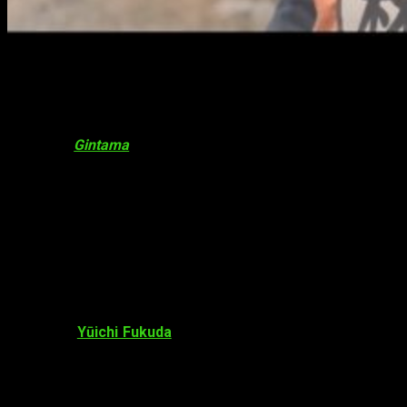
Nuevo adelanto de
Gintama 2
A través del canal oficial de Youtuve del servicio
streaming
dTV se ha emitido hoy un nuevo
teaser
tráiler de la serie
live-
action
de
Gintama
2: Yo ni mo Kimyō na Gintama-chan
. En
esta ocasión se muestran a diferentes personajes
caracterizados de la serie
Dragon Ball
como
Goku
,
Krillin
o
Freezer
.
https://www.youtube.com/watch?v=aVWZpDPLVfQ
Datos sobre
Gintama 2: Yo ni mo Kimyō
na Gintama-chan
El director
Yūichi Fukuda
el encargado de escribir y dirigir la
serie, tal como hizo en las dos películas y la primera serie de
imagen real. La serie constará de 3 episodios en total y sus
títulos son:
I Can’t Sleep
,
Hijikata Smoking Ban
y
No Matter
How Old You Are You Hate Going to the Dentist
.