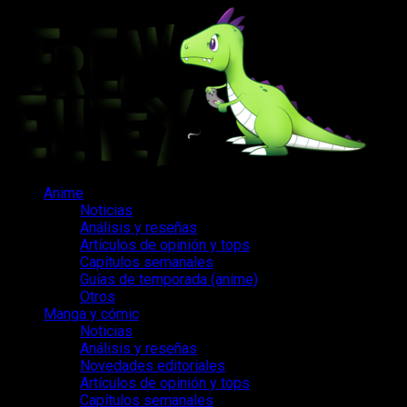
Saltar
al
contenido
Menú
Anime
principal
Noticias
Análisis y reseñas
Artículos de opinión y tops
Capítulos semanales
Guías de temporada (anime)
Otros
Manga y cómic
Noticias
Análisis y reseñas
Novedades editoriales
Artículos de opinión y tops
Capítulos semanales