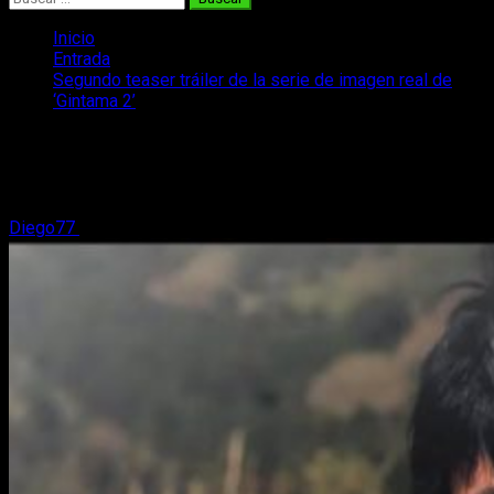
Inicio
Entrada
Segundo teaser tráiler de la serie de imagen real de
‘Gintama 2’
Segundo teaser tráiler de la serie de
imagen real de ‘Gintama 2’
Diego77
9 de agosto, 2018
4 minutos de lectura