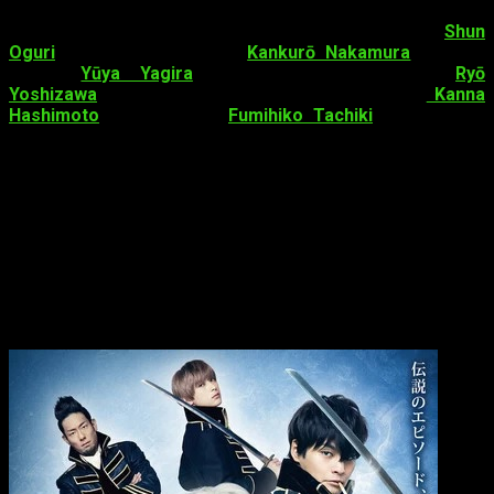
Para los personajes se ha contado otra vez con
Shun
Oguri
como Gintoki Sakata,
Kankurō Nakamura
es Isao
Kondō,
Yūya Yagira
como Tōshirō Hijikata y
Ryō
Yoshizawa
es Sōgo Okita. A ellos se les ha unido
Kanna
Hashimoto
como Kagura.
Fumihiko Tachiki
repite en su
papel de Taizo Hasegawa (Madao).
Como nota interesante os encontraréis a dos personajes
de
Galaxy Express 999
, manga creado por creado por
Leiji
Matsumoto
en 1977. Estos son
Yuma Yamato
interpretando
a Tetsurō y
Mizuki Yamamoto
como Maetel. Por otro
lado,
Endrecheri
, proyecto en solitario de
Tsuyoshi
Domoto
(
Kinki Kids
) es el encargado de interpretar la canción
central de la serie. Su título es
one more purple funk…
–
Kōmei katana
-.