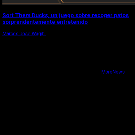
Sort Them Ducks, un juego sobre recoger patos
sorprendentemente entretenido
Marcos José Wagih
8 de agosto, 2026
X
Facebook
Instagram
Youtube
Copyright © Todos los derechos reservados.
|
MoreNews
por AF themes.