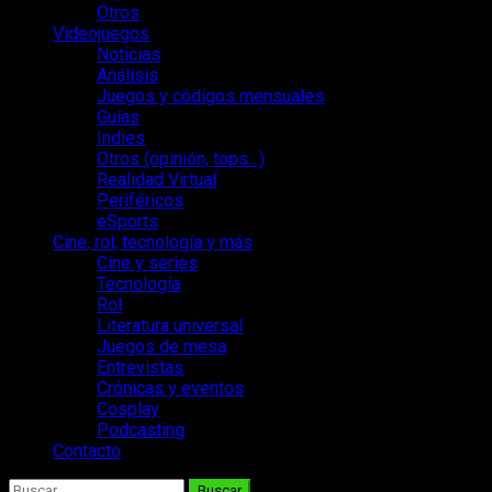
Otros
Videojuegos
Noticias
Análisis
Juegos y códigos mensuales
Guías
Indies
Otros (opinión, tops…)
Realidad Virtual
Periféricos
eSports
Cine, rol, tecnología y más
Cine y series
Tecnología
Rol
Literatura universal
Juegos de mesa
Entrevistas
Crónicas y eventos
Cosplay
Podcasting
Contacto
Buscar: