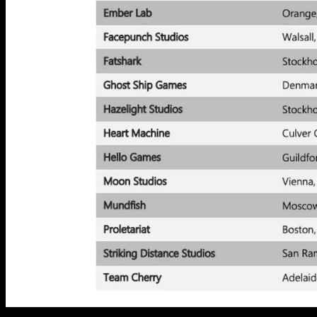
Lista de las compras que Microsoft tuvo en mente |El alto eje