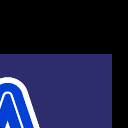
rés en venderse
ía.