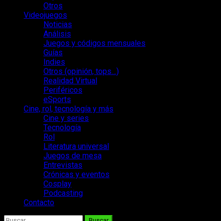
Otros
Videojuegos
Noticias
Análisis
Juegos y códigos mensuales
Guías
Indies
Otros (opinión, tops…)
Realidad Virtual
Periféricos
eSports
Cine, rol, tecnología y más
Cine y series
Tecnología
Rol
Literatura universal
Juegos de mesa
Entrevistas
Crónicas y eventos
Cosplay
Podcasting
Contacto
Buscar: