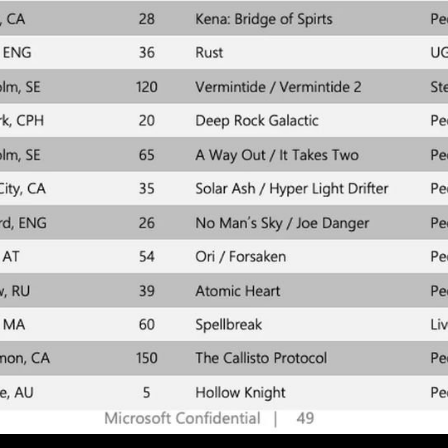
cutivo y vicepresidente de SEGA ha querido expresar su agradeci