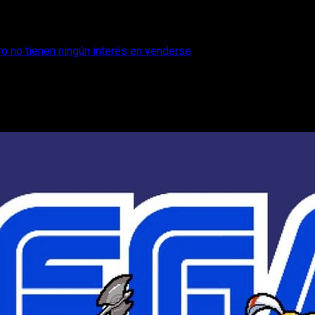
ro no tienen ningún interés en venderse
or Microsoft, pero no tienen ningún inte
r su agradecimiento hacia Microsoft de querer comprar la compañ