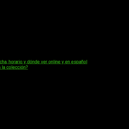
ieron unos documentos donde se aseguraba que Microsoft estuvo
 Utsumi, vicepresidete de la compañía del erizo azul
, ha
o bien claro que
por ahora
no están interesados en acceder ant
acciones gracias a las anteriores intenciones de Microsoft y 
a futuro. Además, también hemos visto la estrecha relación que 
cha, horario y dónde ver online y en español
 la colección?
os obligatorios están marcados con
*