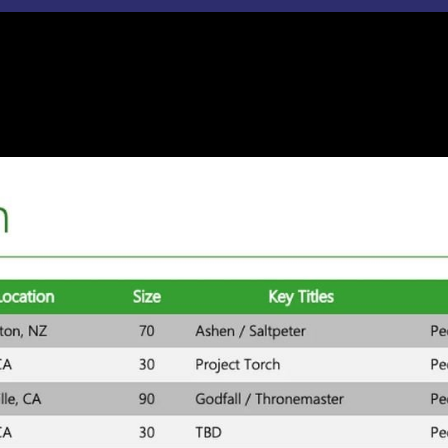
na está dando bastante de qué hablar, sobre todo si tenemos e
sado lunes pudimos ver que
Microsoft tuvo en su punto de mi
r la compañía de Xbox.
A