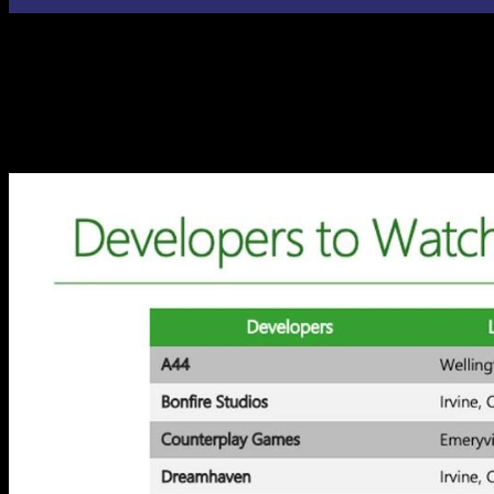
En cuanto a Activision y sus movimientos se refiere, la sema
raíz del juicio entre Microsoft y Sony. Ante todo esto, el pa
que recordemos que es una tarea pendiente que tiene por hace
El interés de Microsoft y la compra SEG