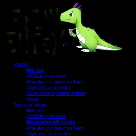
Saltar
al
contenido
Menú
Anime
principal
Noticias
Análisis y reseñas
Artículos de opinión y tops
Capítulos semanales
Guías de temporada (anime)
Otros
Manga y cómic
Noticias
Análisis y reseñas
Novedades editoriales
Artículos de opinión y tops
Capítulos semanales