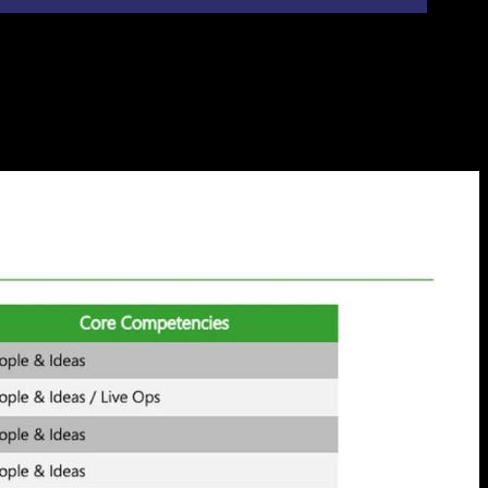
n consideración todos los documentos que se están filtrando a
ra la compra de SEGA
, esto para ampliar su mercado japonés,