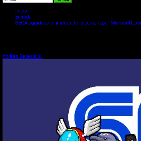
Inicio
Entrada
SEGA agradece el interés de la compra por Microsoft, pe
SEGA agradece el interés de la compra p
El alto ejecutivo y vicepresidente de SEGA ha querido expresa
Andrés Benedicto
29 de junio, 2023
2 minutos de lectura