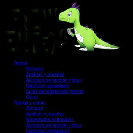
Saltar
al
contenido
Menú
Anime
principal
Noticias
Análisis y reseñas
Artículos de opinión y tops
Capítulos semanales
Guías de temporada (anime)
Otros
Manga y cómic
Noticias
Análisis y reseñas
Novedades editoriales
Artículos de opinión y tops
Capítulos semanales