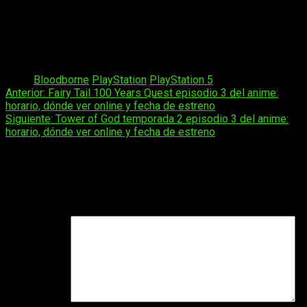
Aunque se trate de
un simple error
, ha generado un gran
revuelo entre los fanáticos de la saga. Solo tiempo dirá si el
rumor se convierte en realidad, pero hasta entonces, solo nos
queda seguir soñando con el día en que el juego llegue por fin
a PC o a PlayStation 5.
Tags:
Bloodborne
PlayStation
PlayStation 5
Navegación
Anterior:
Fairy Tail 100 Years Quest episodio 3 del anime:
horario, dónde ver online y fecha de estreno
de
Siguiente:
Tower of God temporada 2 episodio 3 del anime:
entradas
horario, dónde ver online y fecha de estreno
Deja una respuesta
Tu dirección de correo electrónico no será publicada.
Los
campos obligatorios están marcados con
*
Comentario
*