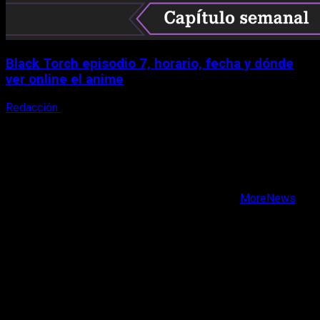
Black Torch episodio 7, horario, fecha y dónde
ver online el anime
Redacción
8 de agosto, 2026
X
Facebook
Instagram
Youtube
Copyright © Todos los derechos reservados.
|
MoreNews
por AF themes.