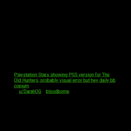
El programa PlayStation Stars es un sistema de
recompensas y desafíos
que se lanzó recientemente en la
plataforma digital de Sony. Sin embargo, un fallo en el
sistema ha generado especulaciones sobre la posible
llegada del juego a la actual generación.
Según los usuarios que han reportado el error, el sistema de
recompensas ha comenzado a mostrar
la imagen del DLC
del juego,
The Old Hunters
, con la plataforma PlayStation 5.
Esto ha generado especulaciones sobre la posible llegada de
una versión actualizada del juego. Puedes ver la captura que
ha compartido un usuario de Reddit bajo estas líneas.
Playstation Stars showing PS5 version for The
Old Hunters, probably visual error but hey daily bb
copium
by
u/DarahOG
in
bloodborne