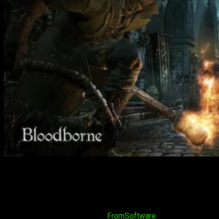
Un fallo en el sistema de recompensas
PlayStation Stars
ha
generado especulaciones sobre la posible llegada de
Bloodborne
a la actual generación de consolas.
Ya son muchos años los que se lleva especulando sobre la
posible llegada del título de
FromSoftware
a PC. Siendo
el