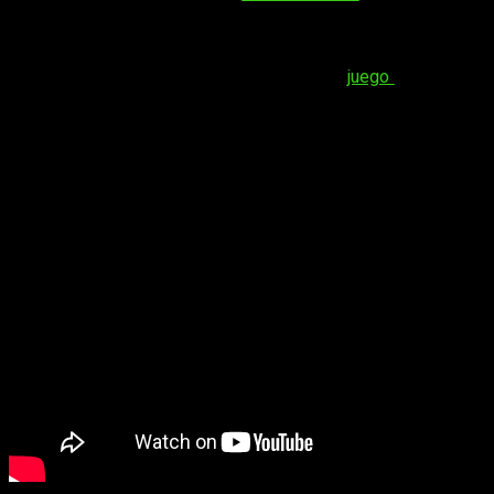
único juego de la compañía
que falta por dar el salto a esta
plataforma, los jugadores no dejan de soñar con el día en que
esto ocurra. Hoy, los rumores han tomado otro camino al ver
la posibilidad de que una actualización del
juego
llegase a la
actual generación de consolas.
Bloodborne
sigue sonando para
PlayStation 5 y PC