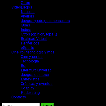
Otros
Videojuegos
Noticias
Análisis
Juegos y códigos mensuales
Guías
Indies
Otros (opinión, tops…)
Realidad Virtual
Periféricos
eSports
Cine, rol, tecnología y más
Cine y series
Tecnología
Rol
Literatura universal
Juegos de mesa
Entrevistas
Crónicas y eventos
Cosplay
Podcasting
Contacto
Buscar: