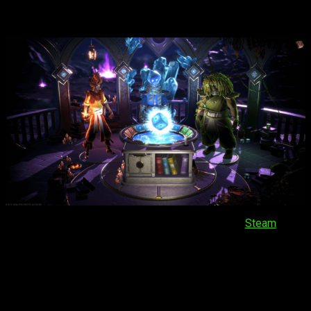
¿Qué sabemos de
SpellRogue
?
SpellRogue
se lanzará en acceso anticipado en
Steam
el 12
de febrero de 2024, con un precio de 15,99 €, y está
disponible en la lista de deseos ahora mismo. Si quieres
probarlo, tiene una demo disponible para ir abriendo boca.
Crea tu mazo perfecto con personajes elementales únicos:
Azar the Cinder Conjurer: desmonta los dados de maná