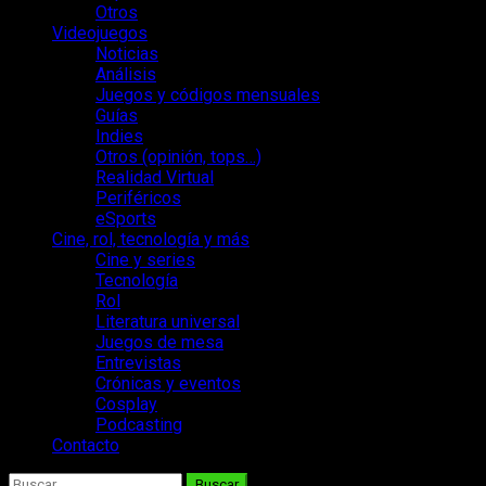
Otros
Videojuegos
Noticias
Análisis
Juegos y códigos mensuales
Guías
Indies
Otros (opinión, tops…)
Realidad Virtual
Periféricos
eSports
Cine, rol, tecnología y más
Cine y series
Tecnología
Rol
Literatura universal
Juegos de mesa
Entrevistas
Crónicas y eventos
Cosplay
Podcasting
Contacto
Buscar: