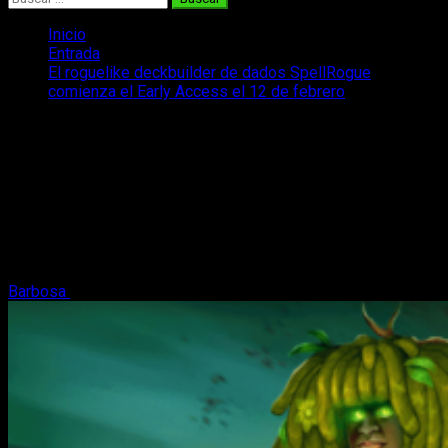
Inicio
Entrada
El roguelike deckbuilder de dados SpellRogue
comienza el Early Access el 12 de febrero
El roguelike deckbuilder de dados
SpellRogue comienza el Early Access el
12 de febrero
SpellRogue nos ofrece pelear contra monstruos con nuestros
mazos mientras lanzamos dados. El 12 de febrero comienza
el early access.
Barbosa
31 de enero, 2024
3 minutos de lectura