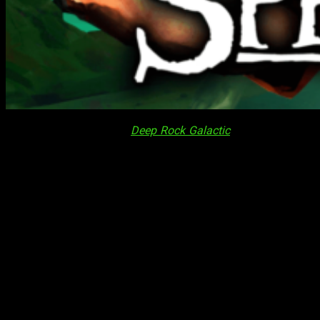
Ghost Ship Publishing
(
Deep Rock Galactic
) ha anunciado la
fecha de lanzamiento de
SpellRogue
, un roguelike
deckbuilder. Ponte al mando de un mago que tiene que salvar
un mundo corrupto lanzando dados.
SpellRogue
es el juego
debut del estudio de desarrollo danés
Guidelight Games
.
Llegará en acceso anticipado a Steam el 12 de febrero.