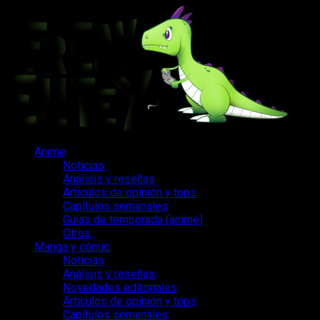
Saltar
al
contenido
Menú
Anime
principal
Noticias
Análisis y reseñas
Artículos de opinión y tops
Capítulos semanales
Guías de temporada (anime)
Otros
Manga y cómic
Noticias
Análisis y reseñas
Novedades editoriales
Artículos de opinión y tops
Capítulos semanales