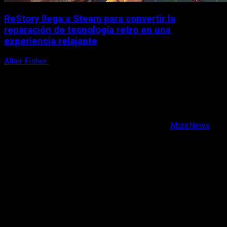
ReStory llega a Steam para convertir la
reparación de tecnología retro en una
experiencia relajante
Altair Fisher
8 de agosto, 2026
X
Facebook
Instagram
Youtube
Copyright © Todos los derechos reservados.
|
MoreNews
por AF themes.