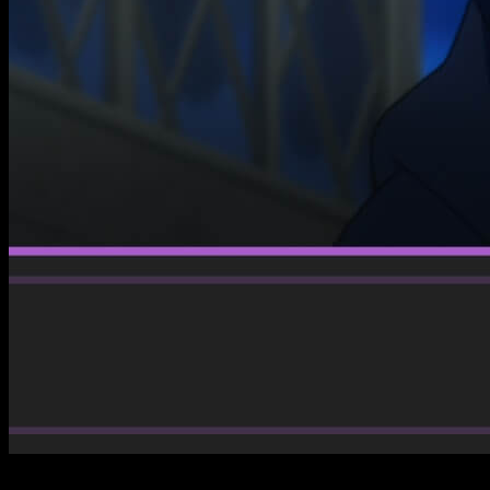
Subaru, Emilia, Beatrice, Ram, Rem dormida, Meili, Julius y