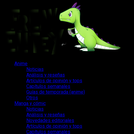
Saltar
al
contenido
Menú
Anime
principal
Noticias
Análisis y reseñas
Artículos de opinión y tops
Capítulos semanales
Guías de temporada (anime)
Otros
Manga y cómic
Noticias
Análisis y reseñas
Novedades editoriales
Artículos de opinión y tops
Capítulos semanales