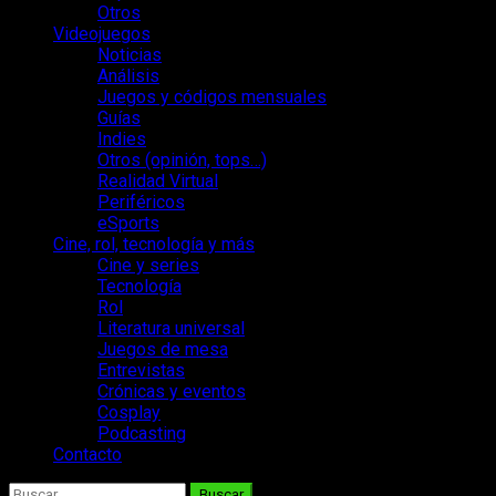
Otros
Videojuegos
Noticias
Análisis
Juegos y códigos mensuales
Guías
Indies
Otros (opinión, tops…)
Realidad Virtual
Periféricos
eSports
Cine, rol, tecnología y más
Cine y series
Tecnología
Rol
Literatura universal
Juegos de mesa
Entrevistas
Crónicas y eventos
Cosplay
Podcasting
Contacto
Buscar: