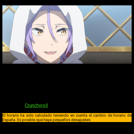
ReZero Starting Life in Another
World, T4, fecha, hora de
estreno y dónde ver el episodio 4 del anime
El cuarto capitulo de la cuarta temporada de
ReZero kara
Hajimeru Isekai Seikatsu
lo podremos ver el próximo
miércoles 29 de abril de 2026
. Al igual que sus anteriores
seasons
, la serie se podrá ver en la plataforma de anime en
streaming
Crunchyroll
. El horario es:
El horario ha sido calculado teniendo en cuenta el cambio de horario de
España. Es posible que haya pequeños desajustes.
España (Península y Baleares)
: a las
16:00
horas