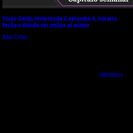
Youjo Senki temporada 2 episodio 6, horario,
fecha y dónde ver online el anime
Altair Fisher
5 de agosto, 2026
X
Facebook
Instagram
Youtube
Copyright © Todos los derechos reservados.
|
MoreNews
por AF themes.