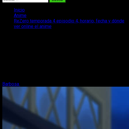
Inicio
Anime
ReZero temporada 4 episodio 4, horario, fecha y dónde
ver online el anime
ReZero temporada 4 episodio 4,
horario, fecha y dónde ver online el
anime
Si necesitas saber más sobre el estreno del episodio 4 de la
temporada 4 Re:Zero Starting Life in Another World, aquí
tienes toda la info.
Barbosa
22 de abril, 2026
4 minutos de lectura