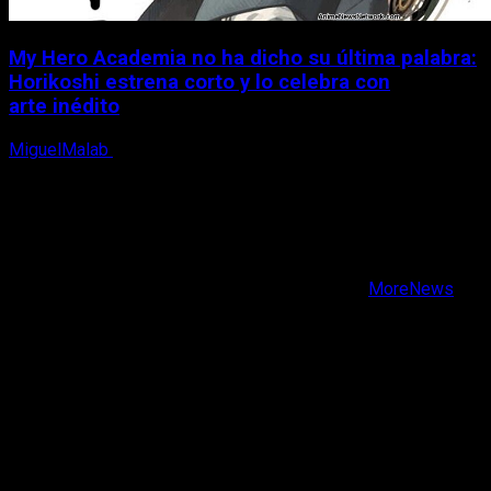
My Hero Academia no ha dicho su última palabra:
Horikoshi estrena corto y lo celebra con
arte inédito
MiguelMalab
6 de agosto, 2026
X
Facebook
Instagram
Youtube
Copyright © Todos los derechos reservados.
|
MoreNews
por AF themes.