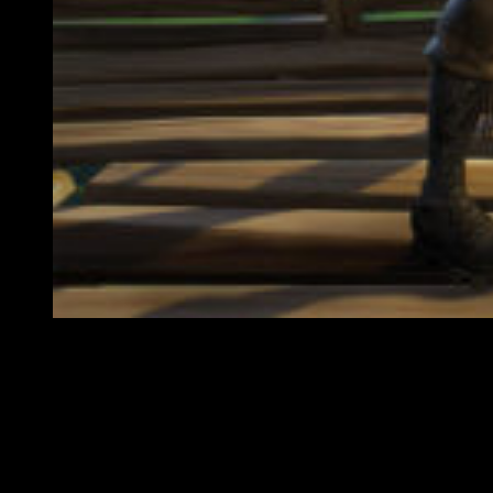
Unos gráficos muy vistosos y una jugabilidad muy buena
El combate
El combate es bastante dinámico. Las armas son bastante
diferentes entre sí, pues tenemos fusiles de asalto,
escopetas, subfusiles, lanzamisiles, fusiles de francotirador
y varios tipos de pistolas.