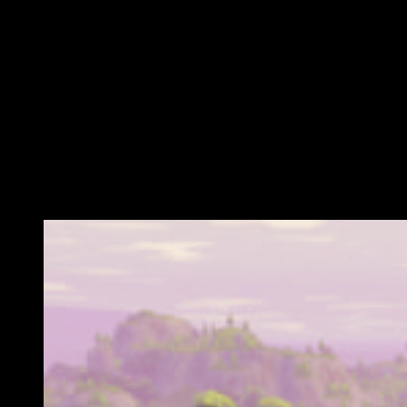
Además, las armas se dividen en cinco categorías de menor
a mayor calidad. Hay armas blancas, verdes, azules,
moradas y naranjas, siendo estás últimas las armas
legendarias y por tanto las mejores.
Combate solo o con tu escuadrón
Podremos jugar a modo Battle Royale de Fortnite solos, en
duo o en escuadrones de cuatro jugadores, por lo que
podremos jugar con nuestros amigos en equipo, y respetar
el fair play de no agruparse en modos individuales.