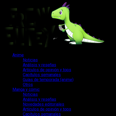
Saltar
al
contenido
Menú
Anime
principal
Noticias
Análisis y reseñas
Artículos de opinión y tops
Capítulos semanales
Guías de temporada (anime)
Otros
Manga y cómic
Noticias
Análisis y reseñas
Novedades editoriales
Artículos de opinión y tops
Capítulos semanales