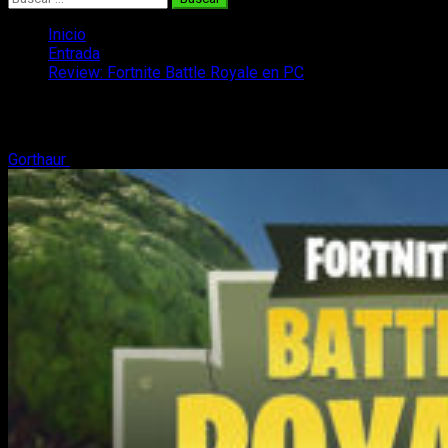
Inicio
Entrada
Review: Fortnite Battle Royale en PC
Review: Fortnite Battle Royale en PC
Gorthaur
8 de octubre, 2017
3 minutos de lectura