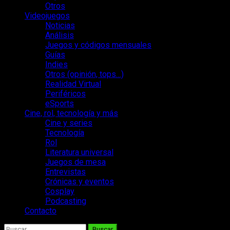
Otros
Videojuegos
Noticias
Análisis
Juegos y códigos mensuales
Guías
Indies
Otros (opinión, tops…)
Realidad Virtual
Periféricos
eSports
Cine, rol, tecnología y más
Cine y series
Tecnología
Rol
Literatura universal
Juegos de mesa
Entrevistas
Crónicas y eventos
Cosplay
Podcasting
Contacto
Buscar: