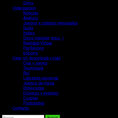
Otros
Videojuegos
Noticias
Análisis
Juegos y códigos mensuales
Guías
Indies
Otros (opinión, tops…)
Realidad Virtual
Periféricos
eSports
Cine, rol, tecnología y más
Cine y series
Tecnología
Rol
Literatura universal
Juegos de mesa
Entrevistas
Crónicas y eventos
Cosplay
Podcasting
Contacto
Buscar: