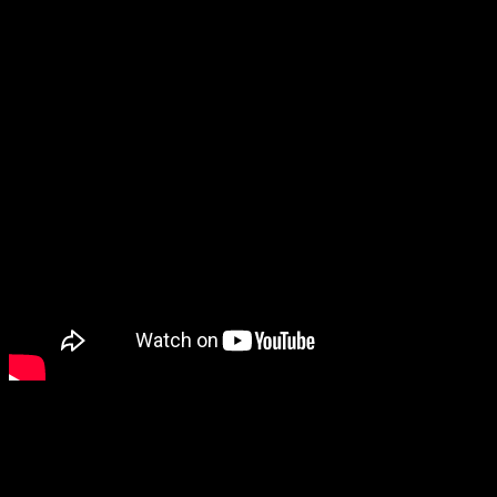
Review de
El chico y la garza
| ¿
Cómo
vivimos
?
El chico y la garza
, o
Kimitachi wa dō ikiru ka
(君たちはどう
生きるか), nos cuenta la historia de Mahito, un joven japonés
que, tras la muerte de su madre en un incendio, se muda con
su padre y su nueva madre a una casa en el campo. Cuando