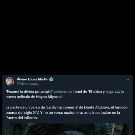
Un apunte a este respecto es que quizás, debido a los
numerosos detalles que podemos encontrar, su visionado no
sea precisamente un camino de rosas. Para poder disfrutar
de la aventura es necesario prestar atención y agudizar los
sentidos, ya que —y esto lo comento porque he podido verla
dos veces en cines— cada visionado aporta una capa nueva o
nos hace darnos cuenta de un detalle que se nos podría haber
pasado antes. Un punto fuerte para muchos y que
probablemente la conviertan en
un clásico y un imperdible
de la filmografía de su director
.
Libertades artísticas que suman… y restan