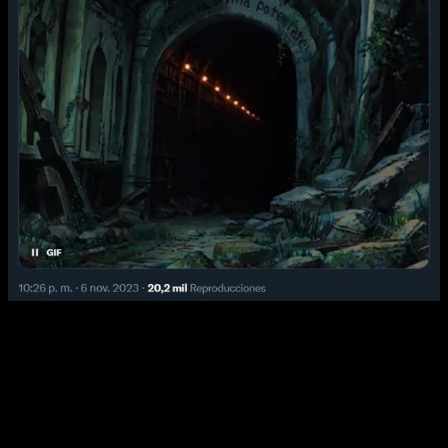
Sí que es cierto que en
El chico y la garza
se nota una cierta
libertad creativa, muy buena por un lado, pero que, por otro
lado, puede resultar un tanto caótica. El ritmo de la película se
siente un tanto desigual y su tramo final, aunque resulta muy
emocionante, se antoja demasiado atropellado. Su escena
final, además, parece dejarnos a medias, como si no se
atreviese a dar una conclusión más contundente.