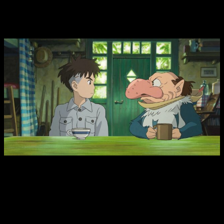
historias.
Los personajes, un esencial
miyazakiano
Mahito (izquierda) y la garza (derecha) | Review El chico y la
garza (2023)
Si algo ha caracterizado la carrera cinematográfica del autor
de
Mi vecino Totoro
o
La princesa Mononoke
son sus
personajes. Siempre —o casi siempre— ha sorprendido a su
público por sus heroínas fuertes, sus villanos no tan villanos,