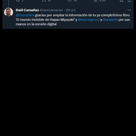
Otro de los mayores logros que podemos encontrar en
El
chico y la garza
es la
ingente cantidad de referencias
mitológicas, religiosas, culturales
… No estamos ante una
película cualquiera; se nota muchísimo todo el esfuerzo que
se ha puesto en sus detalles: paisajes impresionantes,
diseños de personajes muy trabajados, grabados en las
estructuras de los edificios. En particular, y con respecto a
este último punto, me gustaría destacar una que el tuitero
Álvaro López comenta en el siguiente tuit:
Esta referencia concreta a
La divina comedia
de Dante tiene
muchísimo sentido, ya que, según la interpretación de
muchos
fans
, ya que la entrada a ese mundo de fantasía por
el que Mahito accede sería una puerta al infierno, o a una
especie de limbo. Que sirva este ejemplo como un botón del
nivel de detallismo con el que cuenta la última —aunque ojalá
no lo acaba siendo— cinta de Hayao Miyazaki.