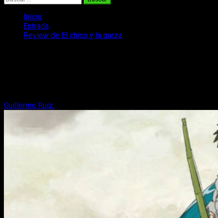
Inicio
Entrada
Review de El chico y la garza
Review de El chico y la garza
Descubre nuestra review de El chico y la garza, la nueva
película de Hayao Miyazaki que llegó a los cines españoles
el pasado 27 de octubre
Guillermo Ruiz
10 de noviembre, 2023
8 minutos de lectura