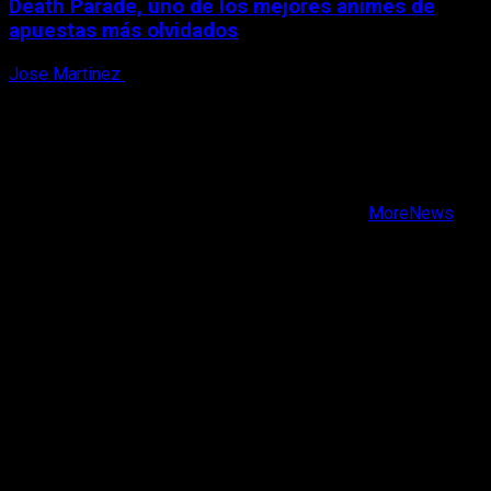
Death Parade, uno de los mejores animes de
apuestas más olvidados
Jose Martinez
7 de agosto, 2026
X
Facebook
Instagram
Youtube
Copyright © Todos los derechos reservados.
|
MoreNews
por AF themes.