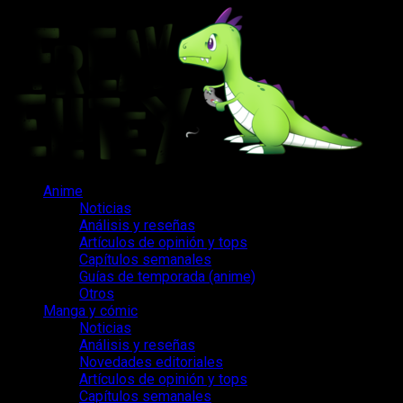
Saltar
al
contenido
Menú
Anime
principal
Noticias
Análisis y reseñas
Artículos de opinión y tops
Capítulos semanales
Guías de temporada (anime)
Otros
Manga y cómic
Noticias
Análisis y reseñas
Novedades editoriales
Artículos de opinión y tops
Capítulos semanales