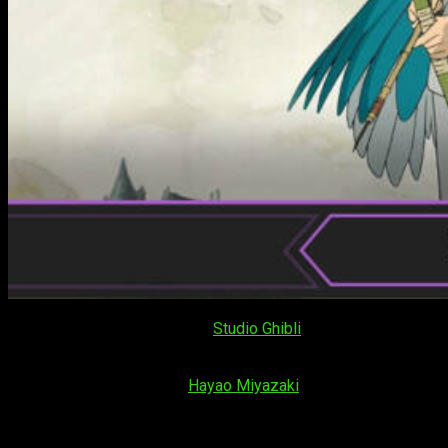
El estreno de una película de
Studio Ghibli
es siempre un
evento cinematográfico que cualquier fanático del medio no
debe perderse. En esta ocasión, os traemos nuestra
review
de la «última» película de
Hayao Miyazaki
:
El chico y la garza
;
cinta estrenada en Japón en verano de 2023 y que hemos
tenido la suerte de disfrutar en España desde el pasado 27
de octubre.