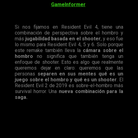
Después de que
GameInformer
entrevistara a los
productores de
Resident Evil 2
remake y preguntarles acerca
de esta decisión estas fueron sus palabras:
Si nos fijamos en Resident Evil 4, tiene una
combinación de perspectiva sobre el hombro y
más
jugabilidad basada en el shooter
, y eso fue
lo mismo para Resident Evil 4, 5 y 6. Solo porque
este remake también lleva la
cámara sobre el
hombro
no significa que también tenga un
enfoque de shooter. Esto es algo que realmente
queremos dejar en claro: queremos que las
personas
separen en sus mentes qué es un
juego sobre el hombro y qué es un shooter
. El
Resident Evil 2 de 2019 es sobre-el-hombro más
survival horror. Una
nueva combinación para la
saga.
Con esto quieren dejar claro que sí, definitivamente será una
vuelta a los orígenes del survival horror, con una
perspectiva
en cierto modo renovada
, para adaptarse a las
posibilidades de las consolas más potentes del mercado, de
ahí que no sea un juego con cámara fija, pero tampoco llegue
a ser un shooter plenamente.