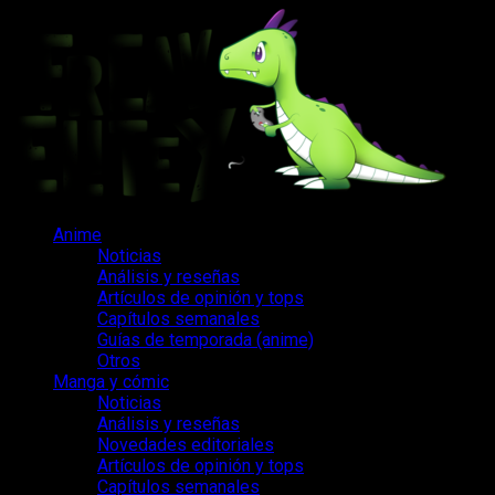
Saltar
al
contenido
Menú
Anime
principal
Noticias
Análisis y reseñas
Artículos de opinión y tops
Capítulos semanales
Guías de temporada (anime)
Otros
Manga y cómic
Noticias
Análisis y reseñas
Novedades editoriales
Artículos de opinión y tops
Capítulos semanales