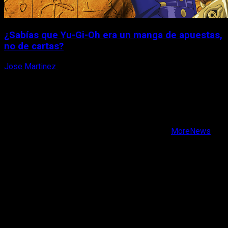
¿Sabías que Yu-Gi-Oh era un manga de apuestas,
no de cartas?
Jose Martinez
6 de agosto, 2026
X
Facebook
Instagram
Youtube
Copyright © Todos los derechos reservados.
|
MoreNews
por AF themes.