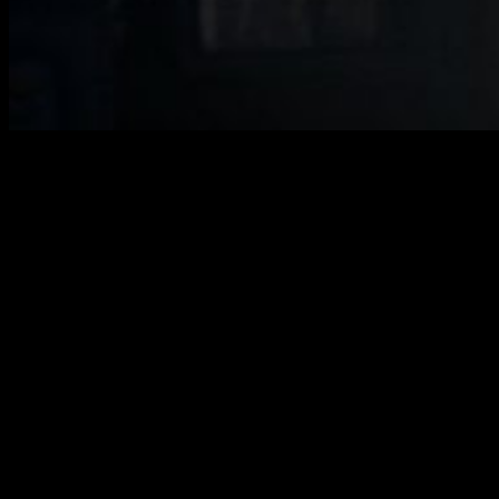
El clásico que disfrutábamos con
cámara fija
Resident Evil 2 no
deja de maravillarnos con su nueva
perspectiva de cara a su funcionamiento y lanzamiento en
esta nueva
generación de consolas
y también, gracias a la
información que vamos conociendo.
Los desarrolladores y productores comienzan a
pronunciarse y aclaran dudas sobre el estilo de
juego
Ahora ha sido adaptado para poder jugarse en
tercera
persona con cámara sobre el hombro
, un cambio que
comenzó con Resident Evil 4 y que ha seguido funcionando