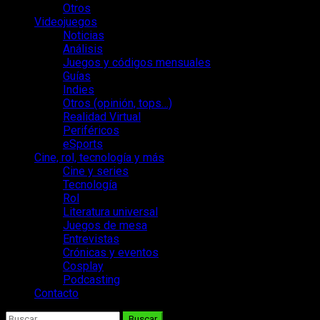
Otros
Videojuegos
Noticias
Análisis
Juegos y códigos mensuales
Guías
Indies
Otros (opinión, tops…)
Realidad Virtual
Periféricos
eSports
Cine, rol, tecnología y más
Cine y series
Tecnología
Rol
Literatura universal
Juegos de mesa
Entrevistas
Crónicas y eventos
Cosplay
Podcasting
Contacto
Buscar: