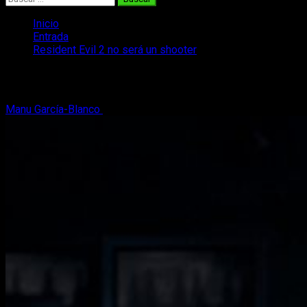
Inicio
Entrada
Resident Evil 2 no será un shooter
Resident Evil 2 no será un shooter
Manu García-Blanco
9 de julio, 2018
2 minutos de lectura