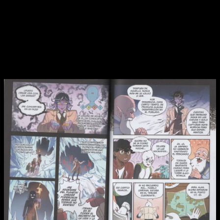
me ha generado, por lo que creo poder hablar de un tebeo que
sabe muy bien cuál es su propósito
. Lo cumple. Y con
creces
. Establece bien sus bases, desarrolla de manera
adecuada sus condiciones y cierra de manera solvente.
Mathland
, un tebeo con un enfoque claramente
educativo