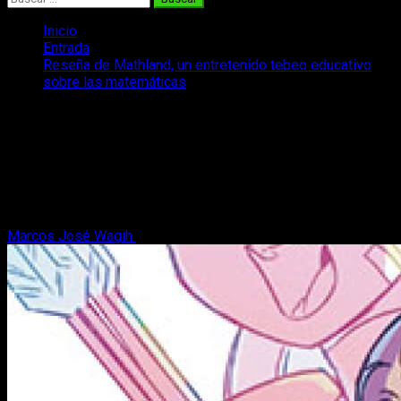
Inicio
Entrada
Reseña de Mathland, un entretenido tebeo educativo
sobre las matemáticas
Reseña de Mathland, un entretenido
tebeo educativo sobre las matemáticas
En nuestra reseña de Mathland os hablamos de un tebeo
capaz de mezclar las matemáticas y los cómics de manera
divertida y educativa.
Marcos José Wagih
7 de julio, 2026
6 minutos de lectura