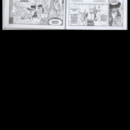
No es, por supuesto, un cuaderno de ejercicios, un libro de
enseñanza o el típico compendio de tareas veraniegas con el
que muchos crecimos en nuestros años mozos. Es un tebeo
de principio a fin que, eso sí,
trae su propio cuaderno de
actividades complementario
a través de un código QR al
final de su contenido.
Tiene sentido que lo aplique, puesto que tanto la historia
como sus personajes son una constante enseñanza sobre
algunos de l
os conceptos más básicos
(y algunos más
complejos)
de las matemáticas
. La historia arranca junto a
Alan, un muchacho al que se le dan muy mal las matemáticas.
Tanto que hasta responde malamente a su profesora en
clase, puesto que se siente como un estúpido cada vez que
le plantea un problema y es incapaz de resolverlo. Con un
enfoque —o al menos eso me ha parecido a mí— claramente
infantil,
parece querer empatizar con todos esos jóvenes