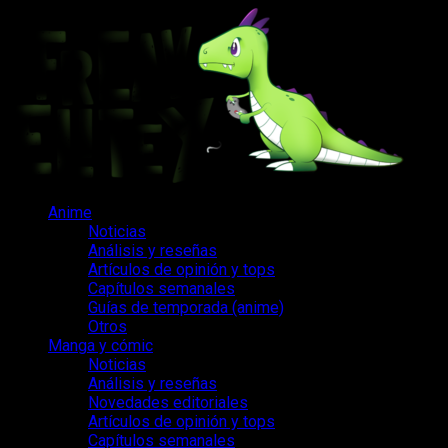
Saltar
al
contenido
Menú
Anime
principal
Noticias
Análisis y reseñas
Artículos de opinión y tops
Capítulos semanales
Guías de temporada (anime)
Otros
Manga y cómic
Noticias
Análisis y reseñas
Novedades editoriales
Artículos de opinión y tops
Capítulos semanales