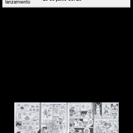
lanzamiento
Parte, pues, de una premisa muy clara, pero no se deja llevar
por el afán de enseñar sin ton ni son y da con la tecla
al
combinar con bastante habilidad el factor
entretenimiento
propio de un cómic con el valor educativo
que su autor pretende impregnarle. Lo consigue, ya que
cumple en ambos sentidos.
Debo confesar que me sorprendió la
naturalidad con la que
impregna esas enseñanzas y referencias matemáticas
en la trama
, ya que no se siente forzado. Se integra de
manera orgánica. Es más, es su eje narrativo sin necesidad de
forzar la maquinaria. En gran medida lo consigue gracias a las
ilustraciones.
Una fantasía matemática