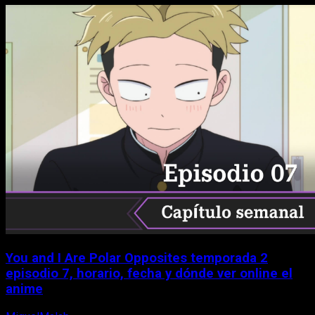
You and I Are Polar Opposites temporada 2
episodio 7, horario, fecha y dónde ver online el
anime