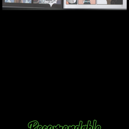
Para terminar, puedo decir que la edición de Devir es
buen
a. Impresa de manera correcta y con materiales de
calidad, se presenta como un producto solvente y de buen
nivel. Además, las páginas a color finales le dan un toque final
muy atractivo. Cumple con los estándares, vaya.
A modo de cierre, decir que
Mathland: el enigma del talismán
aritmético
es un tebeo interesante con un alto valor
pedagógico y educativo
, con un buen dibujo y una
trama/narrativa que integra muy bien todo lo relacionado con
las matemáticas. Se nota que está diseñado para los más
jóvenes, y creo que serán ellos quienes más lo disfruten.
Si eres más adulto, sí, te puede gustar, pero no pienso que
seas su público objetivo. Pero tiene su aquel. Es entretenido
a su manera y sabe dar con
personajes que, si bien es
cierto que no son tan profundos, sí tienen su punto de
originalidad
dentro de lo que el tebeo pretende.