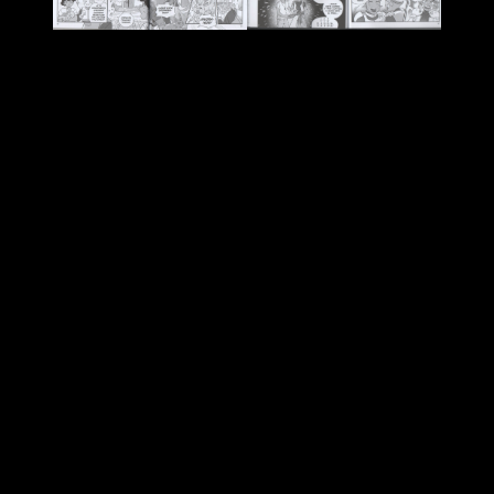
Suneia (nombre artístico de Sonia Müller
) utiliza un estilo
que recuerda mucho al tebeo americano
, pero con un
trazo accesible y una organización visual que apuesta por la
sencillez. Si bien es cierto que sacrifica algo de dinamismo e
impacto en el proceso, gracias a esto es capaz de construir
una lectura muy amena.
Además, combina muy bien con el estilo narrativo de Pedro,
siendo capaz de dar luz a su capacidad para mostrar las
funciones de las matemáticas más allá del libro de texto
.
Expresa su importancia en el día a día mientras ofrece un
relato entretenido y dinámico que seguro gusta a los más
peques.
Cierto es que peca de simple, puesto que
tanto la línea
narrativa principal como su desarrollo, o el de sus
propios personajes, no ofrecen una gran complejidad
. Es
una historia que podríamos definir como sencilla, pero no en
el mal sentido. No hay algo concreto que destaque por su
complejidad o su profundidad.
Tampoco es que sea su objetivo, o esa es la sensación que