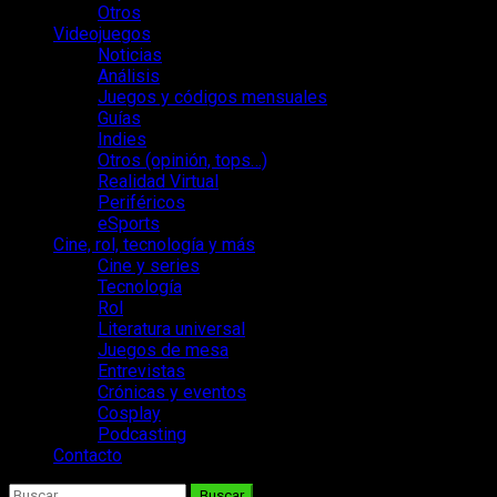
Otros
Videojuegos
Noticias
Análisis
Juegos y códigos mensuales
Guías
Indies
Otros (opinión, tops…)
Realidad Virtual
Periféricos
eSports
Cine, rol, tecnología y más
Cine y series
Tecnología
Rol
Literatura universal
Juegos de mesa
Entrevistas
Crónicas y eventos
Cosplay
Podcasting
Contacto
Buscar: