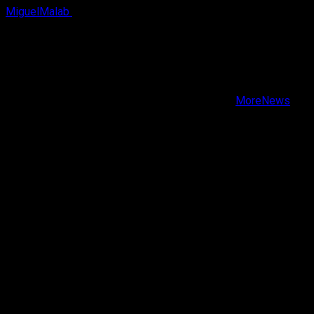
MiguelMalab
9 de agosto, 2026
X
Facebook
Instagram
Youtube
Copyright © Todos los derechos reservados.
|
MoreNews
por AF themes.