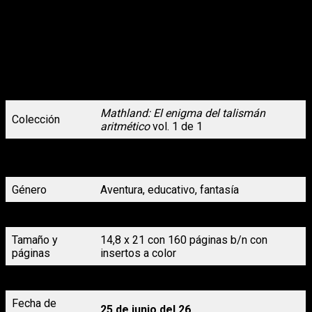
Allí conocerá a Zero y a las pequeñas unidades enteras, unos
seres que son perseguidos por la reina Enteralia.
Afortunadamente, existe un poderoso talismán que puede
devolver a Alan al mundo real y frenar las oscuras intenciones
de la reina, pero conseguirlo no será nada fácil.
¿Serán capaces Alan y sus nuevos amigos de derrotar a los
malvados?
Mathland: El enigma del talismán
Colección
aritmético
vol. 1 de 1
Pedro A. Martínez (guion), Sonia Múller
Autoría
(arte)
Género
Aventura, educativo, fantasía
Formato
Rústica con sobrecubierta
Tamaño y
14,8 x 21 con 160 páginas b/n con
páginas
insertos a color
Precio
17,95 €
Fecha de
25 de junio del 26