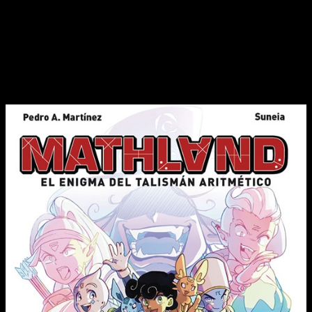
que tal vez vivan en una situación similar
.
Reseña de
Mathland: el enigma del
talismán aritmético
| Portada, sinopsis
y edición