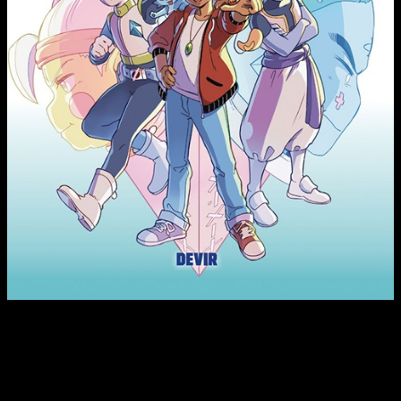
¡Sumérgete en el fantástico mundo de Mathland y resuelve los
retos matemáticos! Alan odia las matemáticas. Una mañana,
tras ser expulsado de clase, se esconde en un olvidado
almacén del instituto. Entre la oscuridad surge una extraña
figura que lo transporta a un mágico mundo llamado
Mathland.