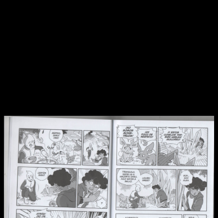
Mathland: el enigma del talismán aritmético
. Licenciada y
publicada por la ya extinta ECC años atrás, ha vuelto a
nuestras vidas tras una no tan larga espera gracias a la
mediación de Devir Manga.
Así es, la editorial ha recuperado la obra escrita por
Pedro
Antonio Martínez Ortiz e ilustrada por Sonia Müller
. Me
alegro de que haya sido de esta manera, pues es uno de
esos trabajos que van más allá del entretenimiento. Se
enfoca —o esa es la sensación que me ha dado a mí— en el
público infantil con un objetivo claro: enseñar matemáticas de
manera entretenida.