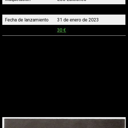
Traducción
Isabel Moragón Timón
Fecha de lanzamiento
31 de enero de 2023
Precio
30 €
El asesinato de dos chicas de 17 y 18 años sacude a un
decadente pueblo costero. La zona se llena de policías, lo
que no es nada bueno para los trapicheos de los camellos de
la zona, uno de los cuales ve al asesino, pero prefiere no
hablar con la policía por lo que pudiera pasarle. Daniel,
un
joven retraído con un oscuro instinto, se siente atraído
por Pola, una de estas traficantes
. La relación entre estos
dos personajes avanzará a medida que las muertes se
sucedan y empiece a cundir el pánico en el pueblo. Y todo se
sale de control cuando se celebra una fiesta clandestina
debido a la cancelación del baile de fin de curso.
Un slasher clásico en la que todos ocultan algo