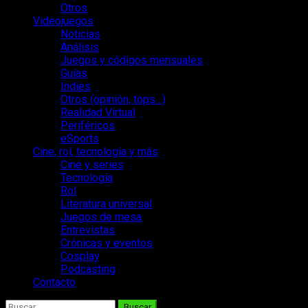
Otros
Videojuegos
Noticias
Análisis
Juegos y códigos mensuales
Guías
Indies
Otros (opinión, tops…)
Realidad Virtual
Periféricos
eSports
Cine, rol, tecnología y más
Cine y series
Tecnología
Rol
Literatura universal
Juegos de mesa
Entrevistas
Crónicas y eventos
Cosplay
Podcasting
Contacto
Buscar: