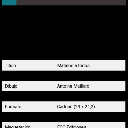
Las vidas de un grupo de adolescentes cambian de
forma dramática cuando dos chicas son
brutalmente asesinadas en su hasta entonces
tranquilo pueblo. La presencia policial en la zona
dificulta los trapicheos de Pola, mientras el tímido
Daniel resiste impulsos cada vez más morbosos y
los medios de comunicación especulan acerca de
la identidad del asesino, alimentando la paranoia.
Título
Mátalos a todos
Guion
Antoine Maillard
Dibujo
Antoine Maillard
Género
Terror
Formato
Cartoné (29 x 21,2)
Tamaño y páginas
152 páginas en blanco y negro
Maquetación
ECC Ediciones