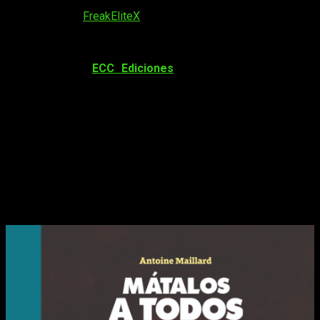
novela gráfica de género negro del Festival de Angoulême de
2022. Desde
FreakEliteX
os presentamos la reseña de
Mátalos a Todos
, un thriller de terror que nos mantendrá en
vilo.
El catálogo de
ECC Ediciones
se nutre de una ingente
cantidad de comics relacionados con el universo DC, pero
también hay una gran cantidad de títulos más independientes
de gran calidad y este es otro de ellos. Publicado
originalmente en septiembre de 2022, nos traen esta versión
en español apenas 4 meses más tarde, lo que es una
muestra del interés que despierta Matalos a Todos.
Reseña de
Mátalos a Todos
| Portada,
sinopsis y edición