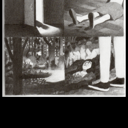
Reseña Mátalos a Todos | Daniel tiene unos sueños algo
perturbadores.
Vestido con una chaqueta y gorra de béisbol y unos
pantalones vaqueros,
este asesino se muestra silencioso
e implacable
. No tiene una sola línea de diálogo, ni siquiera