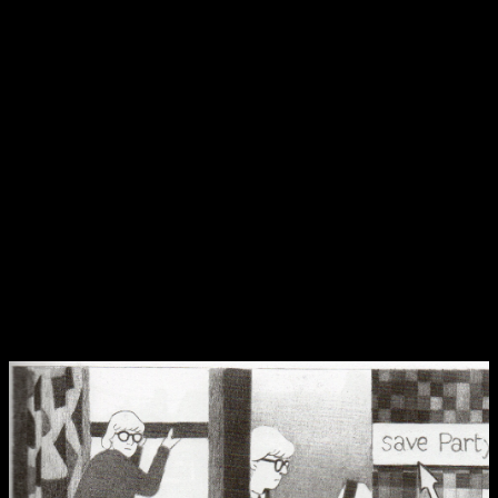
suelto sonido alguno cuando le hieren. Y es que los
cadáveres y que hayan sido capaces de hacerle frente es lo
único que nos dice que no se trata de algo sobrenatural.
Puede que sea una paja mental mía, pero el asesino me ha
recordado muchísimo al chico del bate de
Paranoia Agent
.
Nunca se le ve la cara y la identidad permanece secreta
durante toda la historia, siempre aparece de la nada, cerca de
gente que
están haciendo algo incorrecto o en
momentos graves de tensión. Hace su «trabajo» y
desaparece
. El uso del bate y que al final de la historia ayuda
a nuestros protagonistas a alcanzar sus metas son otras de
las similitudes de este asesino con el personaje creado por
Satoshi Kon.
Simple pero impecable en el aspecto visual