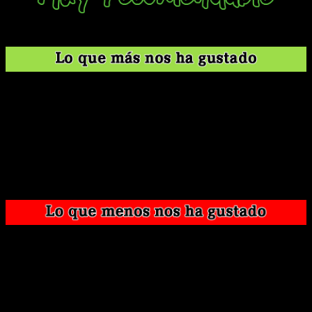
¿Quién no iría con un cuchillo dentro del pantalón a una fiesta?
Misterio y asesinatos sin motivo aparente para
mantenernos en tensión.
Unos personajes con más sombras de lo que estamos
acostumbrados y referencias a otras grandes obras
como Psicosis.
Su estilo simple y en blanco y negro no busca fuerza
con colores llamativos, sino con su composición y su
expresividad.
Parte de la gracia de un slasher en que al final se
desvelan las circunstancias y las razones del asesino.
Al no ocurrir pierde un poco la gracia, pero los
acontecimientos finales le dan mucha fuerza a todos
los personajes.