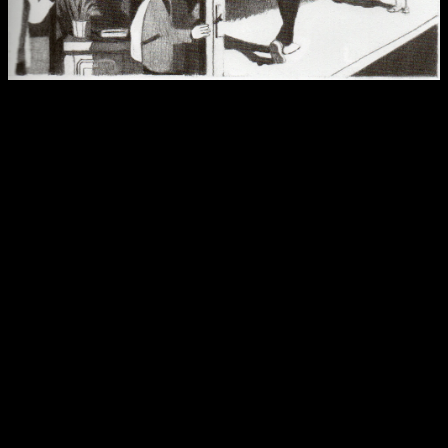
Reseña Mátalos a Todos | «No vayas a la playa» es una
advertencia que nos servirá para más tarde.
Una de las cosas que más nos llamara la atención nada más
abrir este comic es su estilo sencillo, que a su vez consigue
mostrar de una manera magnifica los sentimientos de
los personajes
. No hay grandes detalles, solo unas pocas
líneas para los rostros y las ropas en blanco, negro y tonos
grises que resaltan mejor el blanco de los rostros de los
personajes.
Los fondos rellenos de tonos oscuros nos introduce en la
atmosfera opresiva del pueblo y nos mete de lleno en los
momentos en los que el autor nos muestra lo que
necesitamos para dudar de todos y cada uno de los
personajes que tienen un poco de peso en la trama.
Reseña de
Mátalos a Todos
|
Conclusiones