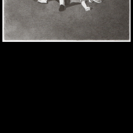
Reseña Mátalos a Todos | Una excelente presentación para
un asesino.
Cada uno de los personajes principales se nos muestra con
unas inquietudes que tarde o temprano se cruzaran en el
camino del asesino. En este tipo de relatos
una de las cosas
que nos mantiene en tensión es, sin duda, conocer la
identidad del asesino
, pero la historia cruza a los
personajes con este misterioso personaje a lo largo del
relato, aumentando la tensión al máximo llegando al final, pero
dejándonos con la duda de quien era.
Y es que lo importante de la obra no es el asesino, sino las
historias de nuestros protagonistas y como son llevadas al
límite por los acontecimientos derivados de estos
asesinatos a sangre fría y sin un motivo aparente.
Daniel