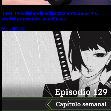
Take Two defiende el lanzamiento de GTA 6
digital y enciende la polémica
MiguelMalab
9 de agosto, 2026