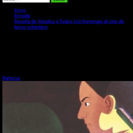
Inicio
Entrada
Reseña de Matalos a Todos | Un homenaje al cine de
terror ochentero
Reseña de Matalos a Todos | Un
homenaje al cine de terror ochentero
Un asesino trunca la pacífica vida de un tranquilo pueblo. Sus
vidas están a punto de cambiar. Bienvenidos a la reseña de
Mátalos a Todos.
Barbosa
19 de abril, 2023
6 minutos de lectura