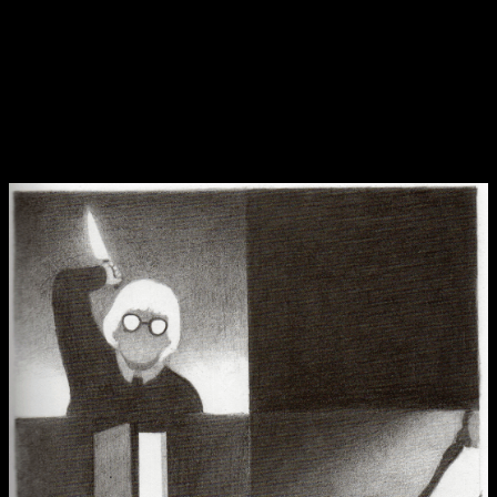
luchará contra su instinto asesino durante toda la obra,
aunque le vendrá bien en el enfrentamiento que tiene
contra el asesino
. Pola buscará reunir todo el dinero que
pueda para poder huir de esa maldita ciudad, a ser posible
acompañada por Daniel, pero el asesino se interpondrá en
varias ocasiones en su camino.
¿Qué impulsa a este asesino?