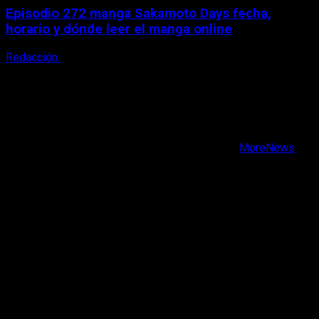
Episodio 272 manga Sakamoto Days fecha,
horario y dónde leer el manga online
Redacción
9 de agosto, 2026
X
Facebook
Instagram
Youtube
Copyright © Todos los derechos reservados.
|
MoreNews
por AF themes.