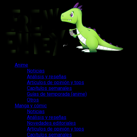
Saltar
al
contenido
Menú
Anime
principal
Noticias
Análisis y reseñas
Artículos de opinión y tops
Capítulos semanales
Guías de temporada (anime)
Otros
Manga y cómic
Noticias
Análisis y reseñas
Novedades editoriales
Artículos de opinión y tops
Capítulos semanales