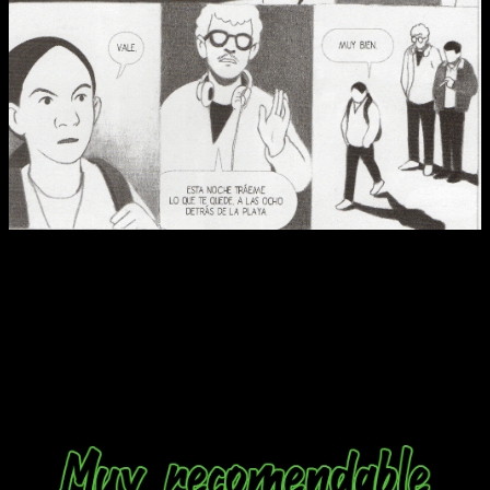
Reseña Mátalos a Todos | Es complicado ponerte a
trapichear con la policía en la puerta.
Un thriller de terror del que obtenemos más preguntas que
respuestas y esa es parte del encanto de la obra, aunque el
final quede algo cojo. Te mantiene en tensión ante estas
apariciones extrañas del asesino buscando nuevas víctimas.
Te lo leerás del tirón y después, cuando lo repases, verás los
detalles escondidos bajo la superficie.