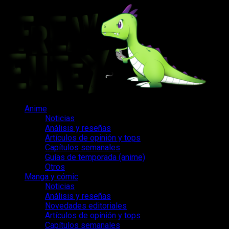
Saltar
al
contenido
Menú
Anime
principal
Noticias
Análisis y reseñas
Artículos de opinión y tops
Capítulos semanales
Guías de temporada (anime)
Otros
Manga y cómic
Noticias
Análisis y reseñas
Novedades editoriales
Artículos de opinión y tops
Capítulos semanales