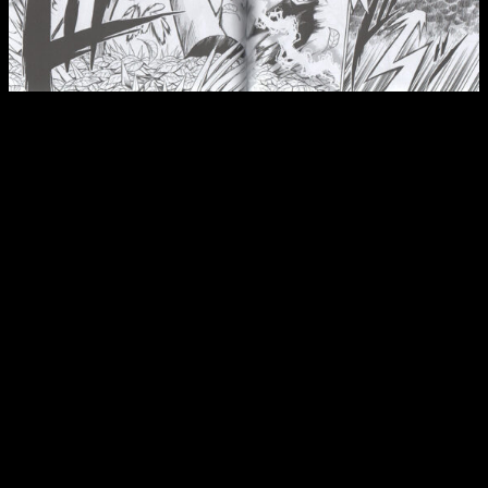
Reseña de
Zatch Bell
n.º 5 | Los paneles completos siguen
siendo una locura.
Esta situación es cada vez más evidente. Los cuatro
primeros tomos ya nos dejaron muy claro que
Zatch Bell
no
es un manga para niños.
Ahora que hemos llegado a su
quinta entrada, es algo incluso más evidente
. Cada duelo
es más sangriento que el anterior y la intensidad de las
batallas crece con cada episodio. Gracias a esto, el peso de
cada decisión es mayor, haciendo que la narrativa tenga más
empaque que nunca. Lo mejor de todo es que (no es la
primera vez que el manga se publica en España) irá a más.
Zatch Bell
empieza bien, mas esto es solo es el principio.
Es
una de esas historias que progresa de manera casi
constante, ofreciendo más, más y más
. Sin duda, es una
de sus grandes virtudes. Como
shonen
, organiza y maneja
muy bien la carga dramática y la evolución de sus personajes.
La relación entre sus distintos caracteres y el mundo que les