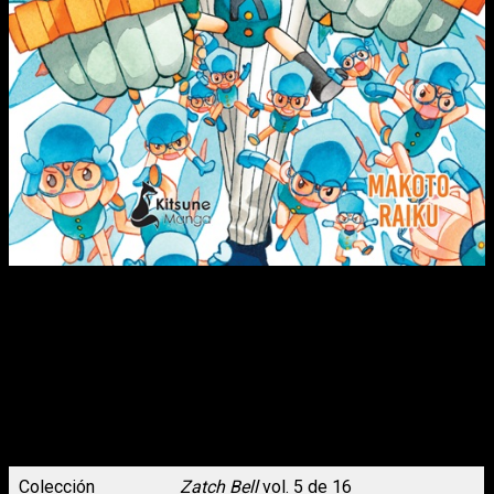
Kiyomaro no sabe qué hacer con su vida. Aburrido de la
escuela y de todos los que le rodean, se limita a dejar pasar
los días. Hasta que, sin previo aviso, su padre le envía un
regalo de cumpleaños de lo más extraño: un niño
llamado Zatch Bell que trae bajo el brazo un libro rojo
aparentemente indescifrable… En este quinto
volumen, Zatch Bell y Kiyomaro junto a sus aliados se
enfrentan a nuevos enemigos de lo más poderosos y
peculiares que nos sacarán más de una carcajada. ¿Qué les
deparará el futuro a nuestros protagonistas?
Colección
Zatch Bell
vol. 5 de 16