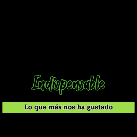
rodea, la manera en la que se desarrolla la contienda… La
sensación general que ofrece es muy positiva.
Este quinto tomo es uno de los que más destaca en ese
sentido, pues nos deja con varias escenas realmente
potentes que marcan un antes y un después, tanto en la forma
en la que se construye el guion como en la interacción entre
Kiyomaro, Zatch y la elección del rey de los mamodos. Con
esto en mente, repetiré mi conclusión del tomo anterior:
«resulta complicado no considerarlo
uno de los mejores
mangas de la historia
dentro de su género. Os lo
recomiendo muchísimo».
Es un clásico que ha envejecido realmente bien. Pura
nostalgia, pero con potencial para las nuevas
generaciones.