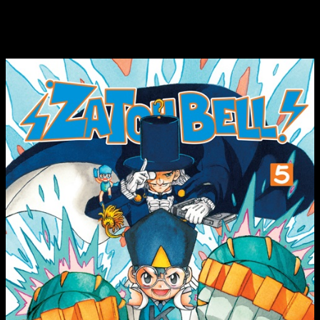
Reseña de
Zatch Bell
n.º 5 | Portada,
sinopsis y edición