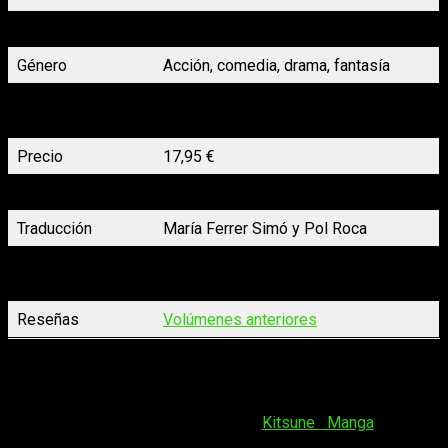
Autoría
Makoto Raiku
Género
Acción, comedia, drama, fantasía
Rústica de tapa blanda y con
Formato
sobrecubierta
Precio
17,95 €
Tamaño y páginas
382 págs. en 14,8 x 21 cm.
Traducción
María Ferrer Simó y Pol Roca
Fecha de
09/09/2024
publicación
Reseñas
Volúmenes anteriores
Sea como fuere, antes de seguir hablando de este tema, me
gustaría detenerme en la edición. En esta cuarta entrega es
especialmente importante, pues
Kitsune Manga
es una
editorial que ha tenido sus más y sus menos. En esta