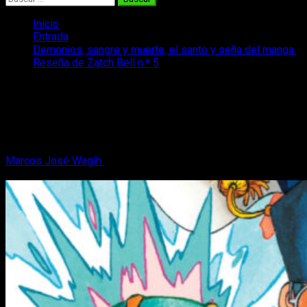
Inicio
Entrada
Demonios, sangre y muerte, el santo y seña del manga.
Reseña de Zatch Bell n.º 5
Demonios, sangre y muerte, el santo y
seña del manga. Reseña de Zatch
Bell n.º 5
Marcos José Wagih
18 de septiembre, 2024
7 minutos de
lectura