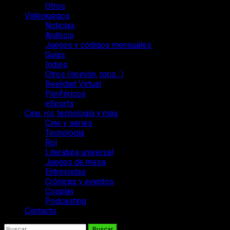
Otros
Videojuegos
Noticias
Análisis
Juegos y códigos mensuales
Guías
Indies
Otros (opinión, tops…)
Realidad Virtual
Periféricos
eSports
Cine, rol, tecnología y más
Cine y series
Tecnología
Rol
Literatura universal
Juegos de mesa
Entrevistas
Crónicas y eventos
Cosplay
Podcasting
Contacto
Buscar: