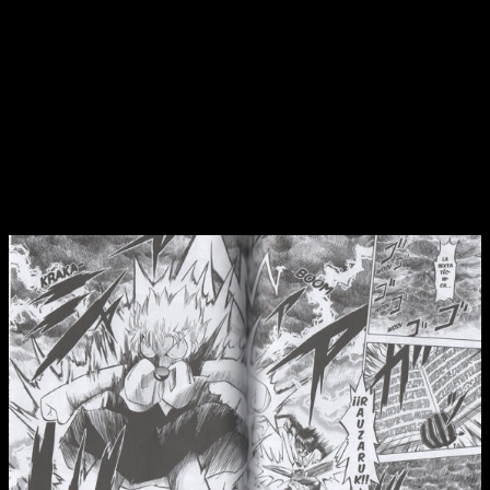
ya sea de una manera u otra, y la mayoría han sufrido batallas
mínimamente duras. Para que os hagáis una idea,
hasta
Kanchome y Parco están teniendo que sacar lo mejor de
sí mismos
para sobrevivir en un mundo cada vez más impío.
Todo esto produce que la narrativa se recrudezca incluso
más, dilapidando la imagen de serie infantil que el anime
(también me gustaba mucho, no se me malentienda) generó.
Un punto y aparte en un mundo cada vez más
cruel