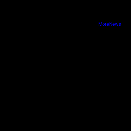
Facebook
Instagram
Youtube
Copyright © Todos los derechos reservados.
|
MoreNews
por AF themes.