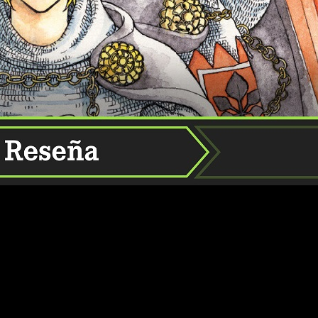
l buen sentido. De una forma u otra, la que dice ser una de la
ia más rara que un perro con lunares multicolor, tiene un don
nnier
y su primer volumen, me ha sorprendido que fuera tan ‘norma
 diréis que tiene de habitual un
slice of life
medieval
protagon
briento
. Por supuesto, cada uno de estos se define por su no
olero es especialmente débil frente a climas con bajas temperat