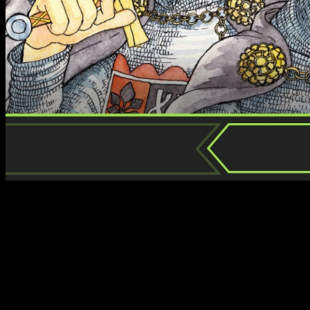
Fandogamia me tiene muy malacostumbrado, aunque lo digo en e
algo que decir. Ya sea con un gazapo, una broma o una licenc
preparaba mi
reseña
de
Los siete caballeros del reino Marro
Normal dentro del espectro de la propia editorial, pues ya me
hasta Insomne, pasando por
Espadafuerte, Friolero o Ham
intensos de sus diseños.
Así pues, Espadafuerte es un gran espadachín, mientras que Fri