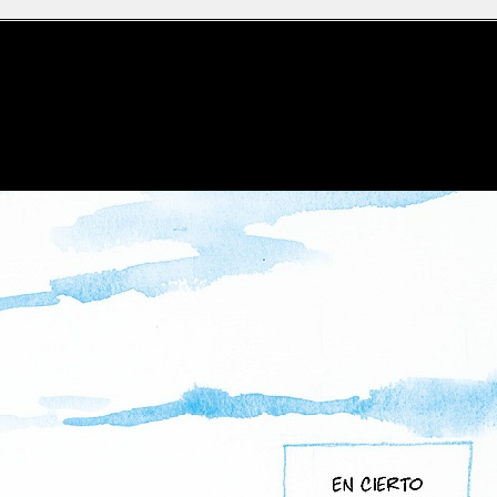
has las presentaciones, y antes de continuar, nunca está de más 
A fin de cuentas,
tanto en la realización técnica como en la
dad que cumple los estándares de calidad que esperamos de cual