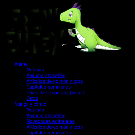
Saltar
al
contenido
Menú
Anime
principal
Noticias
Análisis y reseñas
Artículos de opinión y tops
Capítulos semanales
Guías de temporada (anime)
Otros
Manga y cómic
Noticias
Análisis y reseñas
Novedades editoriales
Artículos de opinión y tops
Capítulos semanales