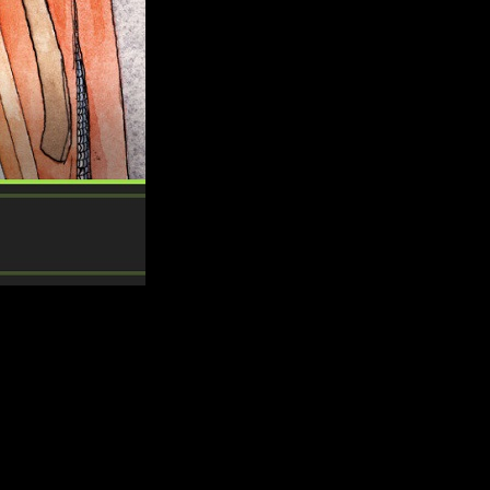
s editoriales más rocambolescas de la industria siempre tiene
: sorprendernos de mil maneras diferentes. Así pues, mientras
l’.
izado por siete hermanos cuyos nombres van desde Caluroso
mbre, siendo este (casualidades del destino) el aspecto más
uras. Es, sin duda, un aspecto muy curioso que, lejos de lo que