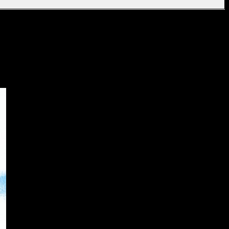
repasar la calidad del producto como tal. En ese sentido, creo
 adaptación idiomática han hecho un gran trabajo
. Sin más,
quier manga, tebeo o libro.
Mis dieses
.