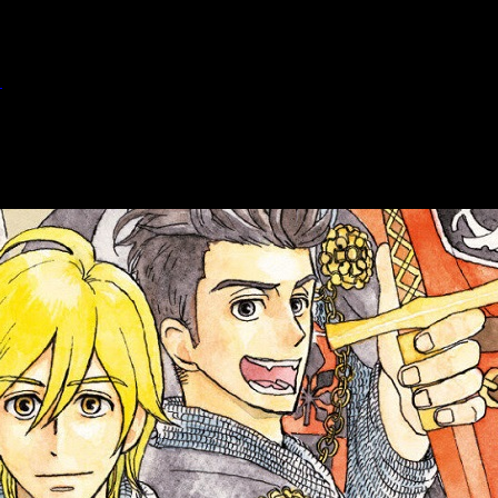
1
 Marronnier n.º 1
 primer volumen de Reseña de Los siete caballeros del reino Ma