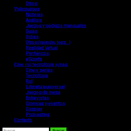
Otros
Videojuegos
Noticias
Análisis
Juegos y códigos mensuales
Guías
Indies
Otros (opinión, tops…)
Realidad Virtual
Periféricos
eSports
Cine, rol, tecnología y más
Cine y series
Tecnología
Rol
Literatura universal
Juegos de mesa
Entrevistas
Crónicas y eventos
Cosplay
Podcasting
Contacto
Buscar: