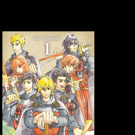
cabría esperar, es poco más que una anécdota en muchos cas
a Friolero le cambia el color del pelo cuando experimenta un 
Reseña de
Los siete caballeros del rein
La genera
galanteme
es cuidar
que tamb