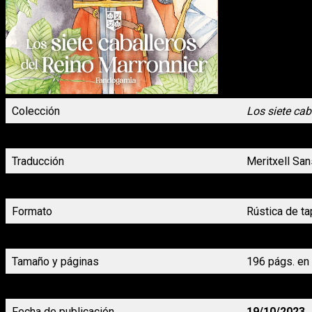
Colección
Los siete cab
Autoría
Nao Iwamoto
Traducción
Meritxell San
Género
Comedia, fan
Formato
Rústica de ta
Precio
8,50 €
Tamaño y páginas
196 págs. en 
Maquetación
Rubén Solas
Fecha de publicación
19/10/2023