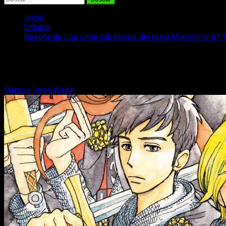
Inicio
Entrada
Reseña de Los siete caballeros del reino Marronnier n.º 
Reseña de Los siete caballeros del reino
Hoy nos lanzamos a una nueva aventura con nuestra reseña del
Marcos José Wagih
27 de octubre, 2023
8 minutos de lectura