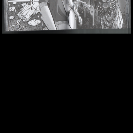
Reseña de
La isla de los longevos
n.º 1 | El artista sabe ser
explícito para generar secuencias que te dejan con mal
cuerpo, pero no hasta el punto de dar un asco incontrolable.
De hecho, fue a partir de ese momento cuando empecé a ver
que el manga le estaba dando una vuelta de tuerca bastante
interesante al concepto de psicología humana. La pregunta
que
La isla de los longevos
presenta nunca tendrá respuesta:
¿Cómo actuaría el ser humano, tanto de manera
individual como en sociedad, si pudiese volver a vivir una
segunda juventud?
¿Se dejaría llevar por los placeres de la carne, sería más
comedido o sería incapaz de adaptarse a su nueva realidad?
De soslayo, pues un tomo no da para mucho más,
este
manga aborda esa cuestión al tiempo en que presenta
una historia de misterio al más puro estilo novela
policial
. La premisa, cuando entendí esto, me pareció incluso