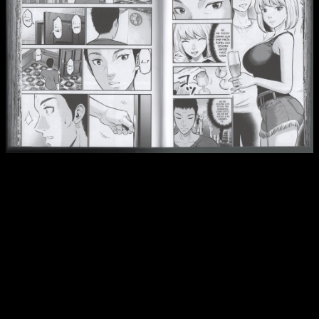
Reseña de
La isla de los longevos
n.º 1 | Ae nota que el arte
se recrea un poco más en las mujeres para dar fan service.
Bajo ese pensamiento, acepto estas prácticas, ya que en
realidad tiene bastante sentido. Lo que sí que no me ha
gustado del todo es que Hidra Manga no ha estado tan fino
en este volumen como en otros trabajos en materia de
maquetación (aunque seguramente haya sido cosa de la
primera, que no de la editorial)
debido a que hay muchos
bordes de página cortados
.
No impiden que sigamos leyendo, pero ahí está
. Dicho
esto, también debéis tener en cuenta que
La isla de los