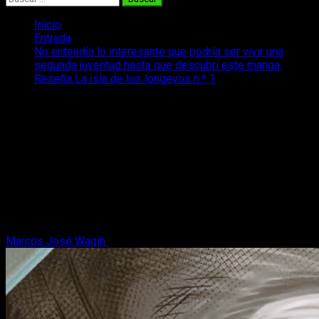
Inicio
Entrada
No entendía lo interesante que podría ser vivir una
segunda juventud hasta que descubrí este manga.
Reseña La isla de los longevos n.º 1
No entendía lo interesante que podría
ser vivir una segunda juventud hasta
que descubrí este manga. Reseña La
isla de los longevos n.º 1
Te traemos nuestra reseña de La isla de los longevos, un
manga sobre venganza y misterio de un hombre de 80 años...
que regresa a sus 20.
Marcos José Wagih
18 de mayo, 2026
8 minutos de lectura