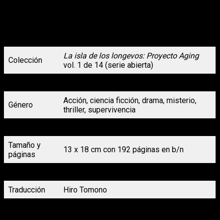
para estudiar la posibilidad de reinsertarlos en el mercado
laboral. Tras cumplir una injusta condena de casi cincuenta
años por el asesinato de su mujer y su hijo, Takirô Yabuzaki
recupera el cuerpo de su juventud y se infiltra en la isla para
vengarse del verdadero asesino de su familia…
La isla de los longevos: Proyecto Aging
Colección
vol. 1 de 14 (serie abierta)
Autoría
Hiro Tomono
Acción, ciencia ficción, drama, misterio,
Género
thriller, supervivencia
Formato
Tapa blanda con sobrecubierta
Tamaño y
13 x 18 cm con 192 páginas en b/n
páginas
Precio
9,50 €
Traducción
Hiro Tomono
Fecha de
25 de mayo de 2026
lanzamiento