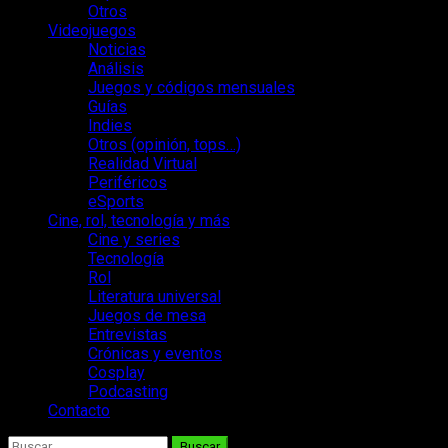
Otros
Videojuegos
Noticias
Análisis
Juegos y códigos mensuales
Guías
Indies
Otros (opinión, tops…)
Realidad Virtual
Periféricos
eSports
Cine, rol, tecnología y más
Cine y series
Tecnología
Rol
Literatura universal
Juegos de mesa
Entrevistas
Crónicas y eventos
Cosplay
Podcasting
Contacto
Buscar: