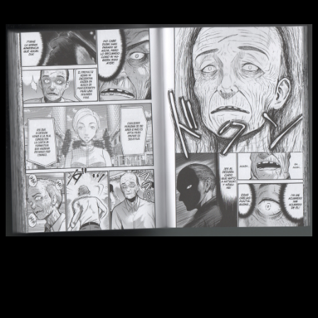
¿Qué harías si volvieses a ser joven?
Reseña de
La isla de los longevos
n.º 1 | Takiro buscará
venganza a cualquier coste.
El tratamiento funciona,
y Takiro adquiere un cuerpo
mucho más joven en la mentalidad de un hombre mayor
con sed de venganza
. Como es lógico, las cosas no podían