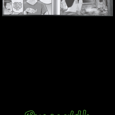
Reseña de
La isla de los longevos
n.º 1 | Dibujo y trama dan
mucho desde el principio.
El juego de luces y sombras es potente, sabe ser explícito
(
no solo en el sexo, sino en temas más escabrosos,
violentos o sangrientos
) sin llegar al asco y está bien
perfilado. Los trazos son limpios, aunque tiene un estilo que
quizá tiende demasiado al
fan service
con las mujeres y
cuesta un poco hacerse a él.
Pero también me gusta. En mi primer contacto con el
manga, me marcho con ganas de más. Tiene fuerza
.
Puede dar mucho de sí. En otras palabras, aunque es pronto
para hablar, la verdad es que
La isla de los longevos
tiene
buena pinta. Habrá que ver cómo evoluciona a lo largo del
tiempo, pero de momento me marcho con ganas de leer el
segundo tomo una vez este disponible. Es una licencia
interesante.