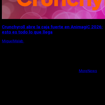
Crunchyroll abre la caja fuerte en AnimagiC 2026:
esto es todo lo que llega
MiguelMalab
5 de agosto, 2026
X
Facebook
Instagram
Youtube
Copyright © Todos los derechos reservados.
|
MoreNews
por AF themes.