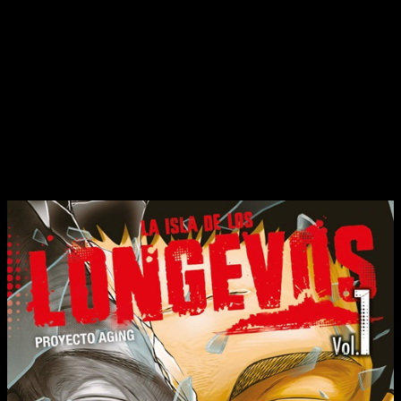
Al llegar y abrir la puerta, un hombre encapuchado sale
corriendo del interior de su hoga
r. Solo le da tiempo a
verle las orejas, las cuales son muy puntiagudas. De manera
incluso poco natural. Al entrar, tanto su hijo como su mujer
están prácticamente muertos. Aunque llama a emergencias,
es demasiado tarde.
Reseña de
La isla de los longevos
n.º 1 |
Portada, sinopsis y edición