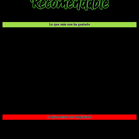
La premisa inicial. Tiene gancho como thriller y me
gusta como reflexiona sobre la condición humana.
La mezcla de misterio, ciencia ficción y venganza con
buen ritmo narrativo.
El protagonista y su motivación, claros y efectivos
desde el inicio.
El tono adulto le da más identidad.
El dibujo y el uso de luces y sombras, bien integrados
con la historia.
La intriga constante que deja con ganas de seguir
leyendo.
El potencial de la historia a largo plazo, que se intuye
desde este primer tomo.
Las conveniencias de guion, algo demasiado evidentes
en ciertos momentos.