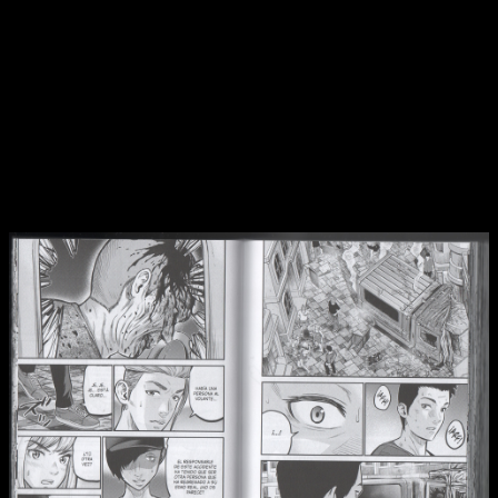
mejor.
Me dejó con ganas de más, la verdad, pese a que a ciertos
aspectos no tan positivos (las conveniencias). Al mismo
tiempo,
puedo decir que el dibujo es bueno
. No tiene un
estilo que me cause devoción, pero maneja bien las
expresiones humanas y encaja bien con la historia que
presenta.
Conclusiones