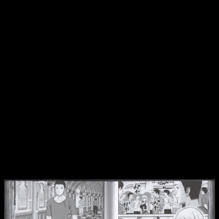
ser tan bonitas, y es que en su primer día en la isla descubre
a un hombre muy anciano que se deshace mientras camina
junto a una joven que podría convertirse en su primera gran
aliada en esta historia.
Como habréis podido inferir, hay dos cosas importantes en
tema narrativo. Por un lado, tenemos una historia a la que,
siendo sincero, le veo mucho potencial. La premisa es
interesante y el gancho inicial es potente. Lo cierto es que la
idea me parece bastante buena, pero solo funciona en
primera instancia por esa otra cosa: las conveniencias de
guion.
Estamos acostumbrados a ellas, y las aceptamos, pero
en el caso de
La isla de los longevos
son demasiado
bestias
. Entiendo que será cosa de este primer tomo para
que todo encaje bien desde el principio, no ralentizar mucho
las secuencias iniciales y darle un buen ritmo a la historia
desde el minuto 1.