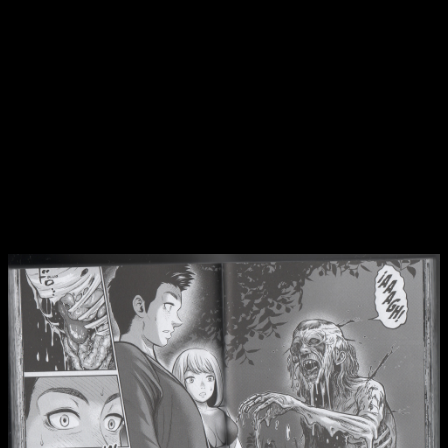
longevos
tiene un tono más adulto. En este primer tomo, si
bien es cierto que nunca llega al extremo ni se recrea en ese
tipo de escenas, hay desnudos explícitos.
Una premisa que tiene mucho gancho
Vemos a gente en un par de páginas teniendo sexo, por lo
que solo
con esto ya somos capaces de entender que no
es una lectura para niños
. Y lo cierto es que tiene sentido.
Aunque al principio pensé que esas escenas sobraban y que
no tenían mucho sentido, cuando le di una vuelta, lo cierto es
que lo entendí.