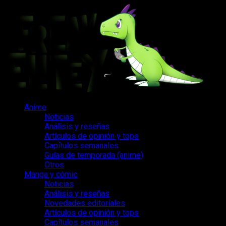
Saltar
al
contenido
Menú
Anime
principal
Noticias
Análisis y reseñas
Artículos de opinión y tops
Capítulos semanales
Guías de temporada (anime)
Otros
Manga y cómic
Noticias
Análisis y reseñas
Novedades editoriales
Artículos de opinión y tops
Capítulos semanales