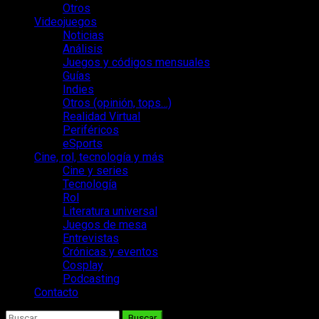
Otros
Videojuegos
Noticias
Análisis
Juegos y códigos mensuales
Guías
Indies
Otros (opinión, tops…)
Realidad Virtual
Periféricos
eSports
Cine, rol, tecnología y más
Cine y series
Tecnología
Rol
Literatura universal
Juegos de mesa
Entrevistas
Crónicas y eventos
Cosplay
Podcasting
Contacto
Buscar: