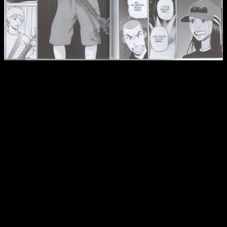
Reseña del manga
Beck
n.º 15 | Aunque el dibujo a veces
puede parecer raro, con el tomo en tus manos tiene una
fuerza tremenda.
Koyuki ha sido su principal, pero el manga no se llama
Beck
por aza
r. Al final todo ha sido prácticamente para el
grupo. Es más, Maho fue perdiendo peso debido a que
nuestros cinco músicos fueron ganando enteros como eje
temático. Al principio hacían falta elementos externos a la
música para darle peso a la narrativa.
Con el tiempo dejó de ser necesario,
convirtiéndose en un
bonito hilo secundario que, siendo sinceros, nos ha
dejado muchos momentos muy emotivos.
Es una pareja
que me encanta y lo cierto es que me ha gustado mucho ver
la manera en la que han enfrentado (o no) ciertos baches y
contratiempos.