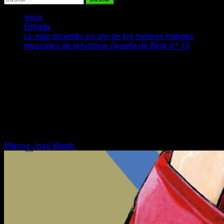
Inicio
Entrada
Lo sigo diciendo: es uno de los mejores mangas
musicales de la historia. Reseña de Beck n.º 15
Lo sigo diciendo: es uno de los mejores
mangas musicales de la historia.
Reseña de Beck n.º 15
En nuestra reseña del volumen n.º 15 de Beck nos
preparamos para (casi) despedirnos de uno de los mejores
mangas musicales de la historia.
Marcos José Wagih
24 de enero, 2026
7 minutos de lectura