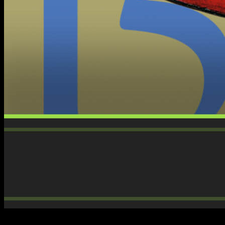
Poco a poco nos está tocando preparar varias despedidas,