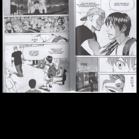
Reseña del manga
Beck
n.º 15 | Koyuki ya no es ese chico
que se quedaba callado o se deja pisotear.
De hecho, tras cerrar el arco de
Maho y Koyuki y
presentarnos los puntos más importantes de este
nuevo concierto
, la puesta en escena de nuestro
protagonista es la más potente hasta la fecha. Ni los
problemas técnicos lo detienen. Su pasión y su entereza lo