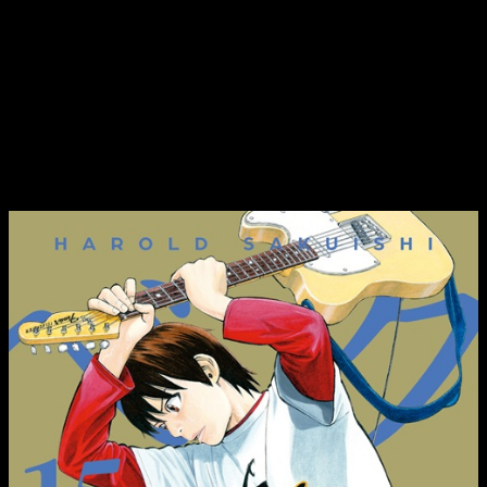
Maho. Tras protagonizar la mayor de sus desavenencias,
ya
no hay dudas sobre el estado de su relación
. No quiero
entrar en detalles para no desvelaros qué ocurre, pero sí os
puedo decir que la manera en la que tiene lugar es lógica,
coherente y orgánica. Lo resuelve de manera satisfactoria.
Reseña del manga
Beck
n.º 15 |
Portada, sinopsis y edición