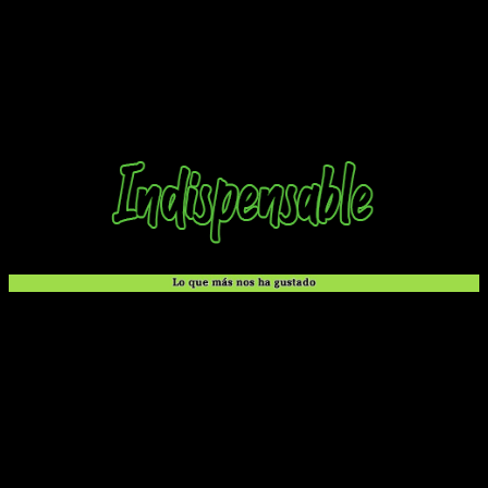
Han sido, al igual que el propio
Beck
, muy humanos. Es por
todo esto y más que, al final,
Beck
me sigue pareciendo uno
de los mejores mangas musicales de la historia. Ahora, con
todo esto sobre la mesa y con solo dos tomos pendientes,
toca disfrutar de los últimos estertores de una obra
mítica
.
Empieza muy, muy bien. A medida que avanza, la cosa
incluso mejora.
La premisa, la narrativa y los diálogos son muy buenos.
Es diferente, pues el manga musical no es algo
especialmente abundante.
Personajes carismáticos realistas con trasfondos
interesantes.
La trama cada vez engancha más y el dibujo transmite
muchísimo.