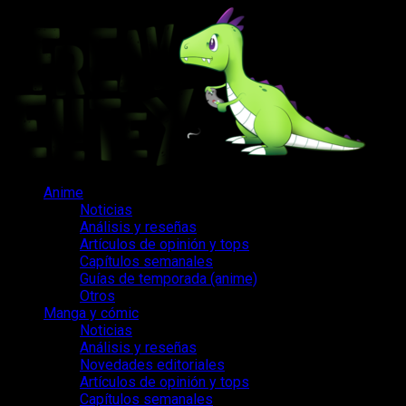
Saltar
al
contenido
Menú
Anime
principal
Noticias
Análisis y reseñas
Artículos de opinión y tops
Capítulos semanales
Guías de temporada (anime)
Otros
Manga y cómic
Noticias
Análisis y reseñas
Novedades editoriales
Artículos de opinión y tops
Capítulos semanales