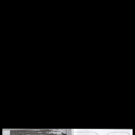
También podemos dar prácticamente por finiquitado el tema
del mismo Koyuki y Chiba, aunque en realidad esto ya se
había ido viendo desde el tomo anterior.
Sucede algo
parecido con todo el tema de Leon
, cuyo acoso y derribo
contra el grupo ha encontrado prácticamente su término con
lo que dice ser el comienzo del arco final.
Beck
está a punto de enfrentarse al concierto más importante
de su vida,
con la sombra de la última canción de Eddie
Lee muy presente en el ambiente
. Sin perder de vista los
intereses económicos de quienes no aman la música y solo
buscan el dinero, se adentran de lleno —una vez más— en la
boca del lobo a través de un reto aparentemente imposible.
Pero
Beck
es mucho Beck y Koyuki ya no es el niño que
conocimos hace un par de años
. Ahora es un cantante de
principio a fin. Uno que necesita seguir creciendo, es cierto,
pero con mucha más confianza en sí mismo y no pocos bolos
de experiencia a su espalda. Su arco de evolución está más
que completado y ya es un artista de cabo a rabo.
Todo un protagonista para un gran manga