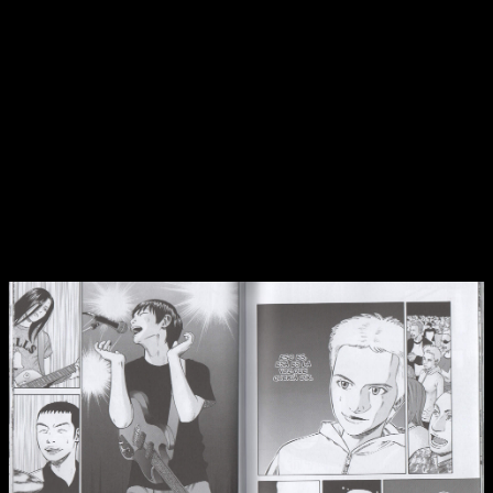
hombre. Ha dejado atrás su adolescencia por completo para
meterse de lleno en un mundo a veces demasiado adulto por
todas las sombras que ha tenido que superar.
Conclusiones
Y como hemos vivido todo este viaje junto a él,
lo cierto es
que ha sido muy grato. Una de las grandes virtudes de
Beck
es que nos ha permitido crecer junto a sus
personajes
. De hecho, aunque algunos personajes quizá no
han destacado tanto en su individualidad, sí lo han hecho
como grupo. Es lógico, pues al final esta es la historia de
Beck
. Es quien le da nombre.