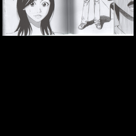
Reseña del manga
Beck
n.º 15 | Maho y Koyuki se
reencuentran, ¿qué ocurriá finalmente con su relación?
No sin sus menos, como algunos arcos con un ritmo algo más
errático, un componente ficcional a veces un tanto exagerado
o
la presencia de personajes tan controvertidos como
Saito
, ha sabido manejar muy bien los tiempos hasta este
mismo momento. Con solo dos entregas más por delante, os
adelanto que eso no cambiará.
Con un cierre más que satisfactorio y un trayecto
repleto de grandes momentos,
hoy por hoy ya podemos
decir que
Beck
es un gran manga. Uno que se disfruta
muchísimo de principio a fin si gustas de este tipo de
historias. Ahora solo queda disfrutar del final mientras va
cerrando algunas de sus tramas principales.
Una de las más importantes —sin duda alguna— es la de