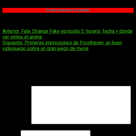
Hay temas que no explora con demasiada profundidad.
Navegación
Anterior:
Fate Strange Fake episodio 5, horario, fecha y dónde
ver online el anime
de
Siguiente:
Primeras impresiones de Frosthaven: un buen
entradas
videojuego sobre un gran juego de mesa
Deja una respuesta
Tu dirección de correo electrónico no será publicada.
Los
campos obligatorios están marcados con
*
Comentario
*
Nombre