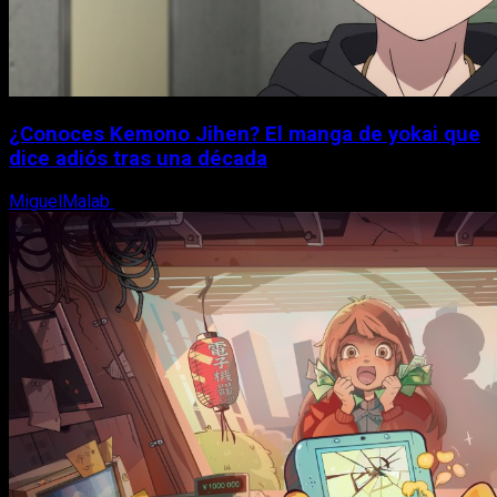
¿Conoces Kemono Jihen? El manga de yokai que
dice adiós tras una década
MiguelMalab
8 de agosto, 2026