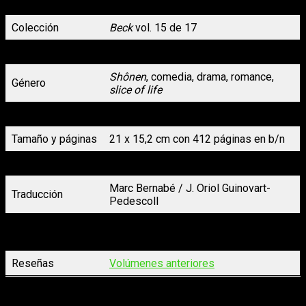
Colección
Beck
vol. 15 de 17
Autoría
Harold Sakuishi
Shônen
, comedia, drama, romance,
Género
slice of life
Formato
Tapa blanda con sobrecubierta
Tamaño y páginas
21 x 15,2 cm con 412 páginas en b/n
Precio
17,95 €
Marc Bernabé / J. Oriol Guinovart-
Traducción
Pedescoll
Fecha de
15 de ene. del 2026
lanzamiento
Reseñas
Volúmenes anteriores