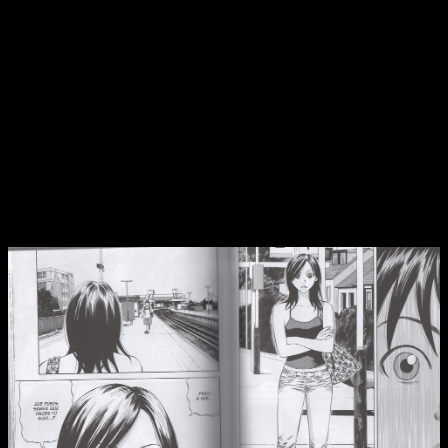
especialmente con Distrito Manga. La editorial, que ya lleva
unos cuantos años dando guerra, se está acercando al final
de publicación de algunas de sus primeras licencias. Con la
publicación de su
volumen n.º 15
,
Beck
es una de ellas. Por
suert
e, Harold Sakuishi se estaba reservando lo mejor
para el final
.
Hasta la fecha,
Beck
nos ha dejado con catorce entregas de
mucho nivel. Tal y como ya he comentado en otras ocasiones,
es —para mí—
uno de los mejores mangas musicales que
jamás ha dado la industria del tebeo japonés
. Como drama
juvenil, es una lectura que siempre sabe qué ofrecerte.