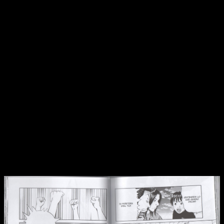
han convertido —casi, porque al final ese papel sigue
recayendo en Ryusuke— en prácticamente uno de los líderes
del grupo.
Como vocalista ha aprendido (no es la primera vez que lo
hace, pues en otras grandes citas ya lo hizo) a
tirar del
carro y echarse el equipo a la espalda sin miedo
. Podría
decirse, hasta cierto punto, que estos últimos volúmenes son
la gran despedida de un personaje que no ha dejado de
crecer.
Y es que, aunque no es el único, quizá sí es el más destacado
de todos.
Taira estaba mucho más definido como músico,
mientras que el mayor duelo de Chiba era consigo
mismo
y su autoestima. Saku, aunque siempre ha aportado,
estaba más en un segundo plano dentro de la dinámica del
grupo. Era más un apoyo que un foco central en muchos
casos.