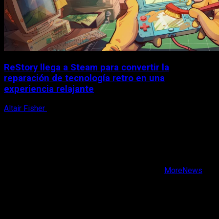
ReStory llega a Steam para convertir la
reparación de tecnología retro en una
experiencia relajante
Altair Fisher
8 de agosto, 2026
X
Facebook
Instagram
Youtube
Copyright © Todos los derechos reservados.
|
MoreNews
por AF themes.