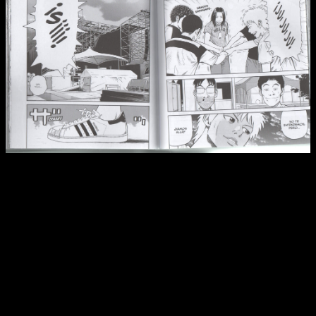
Reseña del manga
Beck
n.º 15 | Pero sigue siendo él mismo
y la epicidad dando discursos sigue sin ser lo suyo.
Siempre estuvo ahí y ha aportado,
pero su peso en la trama
era más como el amigo de Koyuki que como el batería
que necesitaba darlo todo
. Por supuesto, también ha tenido
que hacerlo, pero no se le ha dado tanto peso. Por su parte,
Ryusuke estaba bastante definido desde el principio.
También ha cambiado, pues
ha vivido eventos muy jodidos
durante estos últimos años de lectura, pero no es lo
mismo
. Koyuki ha pasado de ser un niño a convertirse en un