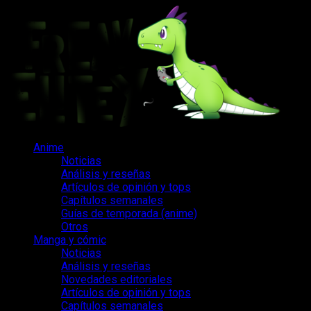
Saltar
al
contenido
Menú
Anime
principal
Noticias
Análisis y reseñas
Artículos de opinión y tops
Capítulos semanales
Guías de temporada (anime)
Otros
Manga y cómic
Noticias
Análisis y reseñas
Novedades editoriales
Artículos de opinión y tops
Capítulos semanales