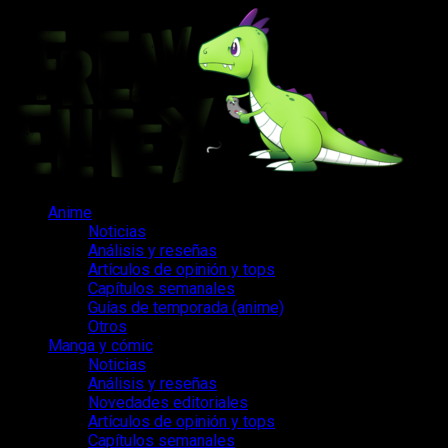
Saltar
al
contenido
Menú
Anime
principal
Noticias
Análisis y reseñas
Artículos de opinión y tops
Capítulos semanales
Guías de temporada (anime)
Otros
Manga y cómic
Noticias
Análisis y reseñas
Novedades editoriales
Artículos de opinión y tops
Capítulos semanales