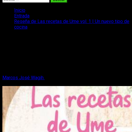
Inicio
Entrada
Reseña de Las recetas de Ume vol. 1 | Un nuevo tipo de
cocina
Reseña de Las recetas de Ume vol. 1 |
Un nuevo tipo de cocina
Os traemos nuestra reseña del primer volumen de Las
recetas de Ume, un manga que funciona como libro de cocina
batch cooking.
Marcos José Wagih
11 de septiembre, 2023
6 minutos de
lectura