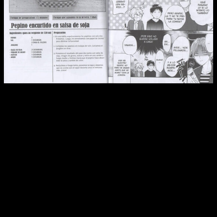
Reseña de
Las recetas de Ume
n.º 1 |Ejemplo de una de las
recetas que se presentan al final de cada episodio.
Dicho esto, lo cierto es que no puedo decir que haya mucho
de lo que hablar respecto al manga. A fin de cuentas, ofrece
justo lo que promete:
un libro de recetas edulcorado con
la gracia del manga a través de una historia sencilla
. A
grandes rasgos, el autor nos presenta a un joven llamado
Ume y a su hermana. Esta, que se va a casar, le avisa de que
se irá a vivir con su marido a partir de ahora, por lo que se
tendrá que apañar él solo.
Acostumbrado a la comida casera, pronto demuestra buena
habilidad con los fogones, pero tiene un problema: siempre
llega tarde del trabajo y acaba llegando a las tantas a casa. Es