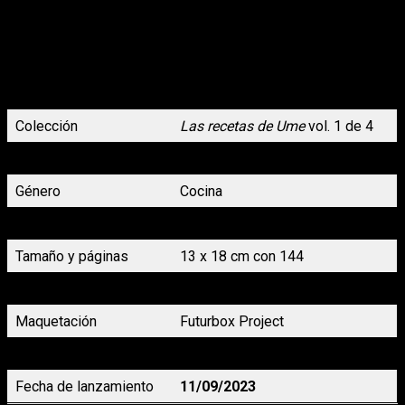
pintan. Hay que limpiar, hacer la colada y cocinar
todas las comidas del día. Ume está muy bien acostumbrado
y quiere hacerse la comida cada día, sin importar lo ocupado
que esté, pero es difícil porque siempre tiene que quedarse en
el trabajo hasta que pasa el último tren y llega agotado a casa.
Es entonces cuando descubre un nuevo estilo de vida donde
te preparas la comida de toda la semana por adelantado.
Colección
Las recetas de Ume
vol. 1 de 4
Autoría
Ai Nimoda
Género
Cocina
Formato
Rústica con sobrecubierta
Tamaño y páginas
13 x 18 cm con 144
Precio
9,00 euros
Maquetación
Futurbox Project
Traducción
Raquel Viadel
Fecha de lanzamiento
11/09/2023