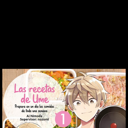
El objetivo que persiguen estas recetas es ayudar a los
ajetreados trabajadores nipones en su día a día a través de
platos que se conservan bien con el paso de los días
, en
el frigorífico, o que, inclusive, tienen un sabor evolutivo en
función del tiempo. En España, probablemente, no tendrían
mucho éxito, pero son diferentes, y es por eso me ha
gustado
Las recetas de Ume.
Reseña de
Las recetas de Ume
n.º 1 |
Portada, sinopsis y edición