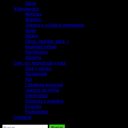
Otros
Videojuegos
Noticias
Análisis
Juegos y códigos mensuales
Guías
Indies
Otros (opinión, tops…)
Realidad Virtual
Periféricos
eSports
Cine, rol, tecnología y más
Cine y series
Tecnología
Rol
Literatura universal
Juegos de mesa
Entrevistas
Crónicas y eventos
Cosplay
Podcasting
Contacto
Buscar: