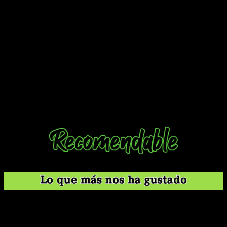
objetivos, ya que nos ofrece platos muy interesantes y
originales, con un paso a paso bastante detallado y una
narrativa ligera.
No hay mucho más si dejamos esto fuera de juego, porque no
se profundiza demasiado ni en los personajes ni en su vida
diaria. Más allá de ciertos diálogos para enriquecer un poco la
narrativa,
algunos muestrarios de cómo es la vida diaria y
el trabajo de Ume
y/o ciertos encuentros con su hermana,
todo se resume en la cocina paso a paso. Es por esto que
podemos decir que es un manga bastante único, ya que no
hay muchos mangas que hagan algo parecido.
Es bastante original, puesto que funciona como libro de
cocina.
El dibujo es agradable.