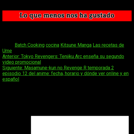
La lectura es amena y agradable.
No tiene historia como tal. Si no te gustan los libros de
cocina, no es para ti.
Tags:
Batch Cooking
cocina
Kitsune Manga
Las recetas de
Ume
Navegación
Anterior:
Tokyo Revengers: Tenjiku Arc enseña su segundo
video promocional
de
Siguiente:
Masamune-kun no Revenge R temporada 2
entradas
episodio 12 del anime: fecha, horario y dónde ver online y en
español
Deja una respuesta
Tu dirección de correo electrónico no será publicada.
Los
campos obligatorios están marcados con
*