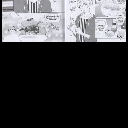
Reseña de
Las recetas de Ume
n.º 1 Muestra del proceso de
cocina mediante el cual se nos explica cómo se hace el plato.
No hay una premisa que seguir más allá de las recetas que
se van desgranando. Por lo tanto, la idea es aprender a
cocinar junto con él, paso a paso,
para luego revisar toda la
receta a través de un resumen genera
l en el que nos
dicen cuáles son los ingredientes y el paso a paso de manera
más directa. Todo esto refuerza la idea de «libro de cocina».
Lo bueno es que el manga es muy sincero en ese sentido.
Pese a ello, está claro que es un tebeo para todo el mundo.
Está especialmente pensado, por un lado, para los amantes
de la cocina y, por el otro, para aquellas personas que
tienen
dificultades para comer bien en su día a día por culpa de
los horarios
. En ese sentido, cumple muy bien con sus