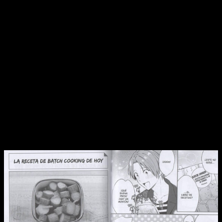
En general, creo que podemos decir que
Las recetas de Ume
es un
producto de buena calidad en términos generales
.
Aunque hay algunos marcos ligeramente cortados por los
bordes físicos, considero que la calidad es de buen nivel.
Tanto la calidad de los materiales como la traducción están a
la altura de las expectativas, por lo que deja un buen sabor de
boca… Nunca mejor dicho. Aparte, goza de una maquetación
correcta, aunque no demasiado recia, y una puesta en escena
agradable. Eso sí, hay
varias escenas con
moiré
tanto en
los personajes como en los fondos, siendo algo que no
podemos obviar.
Un libro de recetas en forma de manga