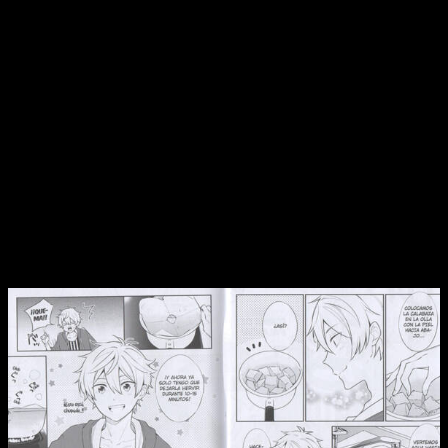
ahí cuando, días después,
su hermana le regala un libro de
recetas
batch cooking
. A grandes rasgos, son platos para
tuppers
. Es decir, comidas para la semana que se pueden
conservar muy bien durante varios días.
Ume empieza a experimentar con ellas más pronto que tarde,
descubriendo las bondades de la
batch cooking
mientras
aprende a disfrutar de la comida y la cocina de una forma
inesperada. Y ya. La historia se resume en esto. Es decir, en
Ume cocinando mientras nos explica cómo hacer cada plato
paso a paso. Es por eso que os digo que
Las recetas de Ume
es un libro de cocina.
Una vida entre fogones