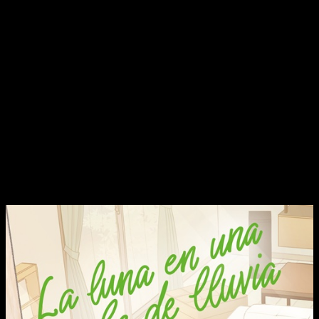
Kanon por culpa del qué dirán. Su sordera, llevada con una
sensibilidad extraordinaria en todo momento,
era algo que
no sabía cómo gestionar
. Le daba miedo relacionarse con
otras.
Por eso era más fría. Más distante. No se sentía como
una adolescente
. Pero eso ha acabado. Si lleváis el manga
al día, sabréis que Kanon ha progresado mucho con el paso
del tiempo. Si esta es la primera reseña que leéis, no os
preocupéis, que no os desvelaré nada importante de la trama.
Reseña de
La luna en una noche de
lluvia
n.º 8 | Portada, sinopsis y edición