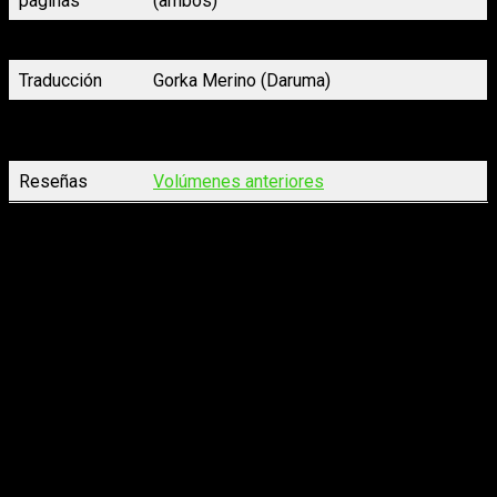
páginas
(ambos)
Precio
9,95 €
Traducción
Gorka Merino (Daruma)
Fecha de
21 de mayo de 2026
lanzamiento
Reseñas
Volúmene
s anteriores
Lo que sí os diré es que es un personaje que
progresa de
manera increíble hasta el punto de que en este octavo
tomo hemos visto cómo es en realidad al 100 %
. Es más
expresiva que nunca y hemos visto que en realidad es una
chica como cualquier otra. Podríamos decir que incluso es un
poco mimada.
Es lo que podría considerarse, según la tradición
japonesa, como la imagen de una Yamato Nadeshiko
. Era
una belleza fría. O lo parecía. Una joven de cabellos negros y
piel nívea que mantenía las distancias. Y sí, he dicho era,
porque la verdadera Kanon es un remolino de emociones y