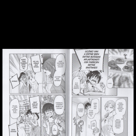
reacciones exageradas.
Y parecía, porque en realidad no es así. Kanon es una chica
como cualquier otra. De hecho, incluso más risueña de lo
habitual.
Le gusta que la consientan, no parece tener
vergüenza en pedir cosas que a otras les daría reparo
y
no es consciente del efecto que puede llegar a causar en los
demás.