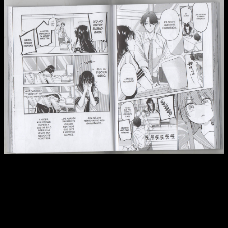
Reseña de
La luna en una noche de lluvia
n.º 8 | ¿Kanon está
enamorada?
Pero el manga siempre lo ha abordado de la mejor manera
posible.
Siempre sensible a estos problemas
, ha contado
incluso con ayuda de organizaciones especializadas y
personas con discapacidades auditivas para contarlo todo de
manera correcta, acompañando esta dinámica de un arte