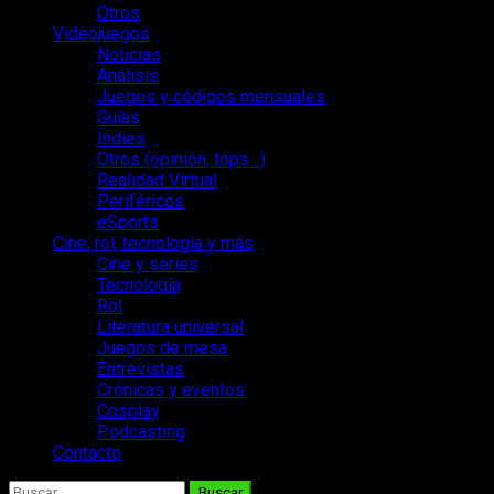
Otros
Videojuegos
Noticias
Análisis
Juegos y códigos mensuales
Guías
Indies
Otros (opinión, tops…)
Realidad Virtual
Periféricos
eSports
Cine, rol, tecnología y más
Cine y series
Tecnología
Rol
Literatura universal
Juegos de mesa
Entrevistas
Crónicas y eventos
Cosplay
Podcasting
Contacto
Buscar: