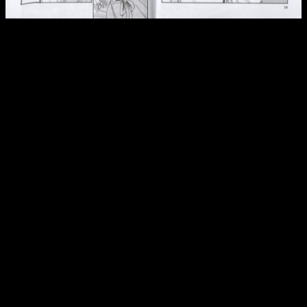
Reseña de
La luna en una noche de lluvia
n.º 8 | Kanon es
cada vez más expresiva y con más gente.
En tomos anteriores ya lo habíamos podido ver debido a que
se ha ido soltando poco a poco, pero lo de este octavo
volumen es increíble. Sus reacciones son más naturales y
humanas que nunca,
demostrando su tremenda evolución
como personaje. Lo mejor de todo es que lo ha hecho de
manera supernatural
. Ha encajado a la perfección con el
ritmo y la narrativa.
Comienza la temporada del amor
Tanto es así que ya hablamos de un personaje que va
más allá de sí misma y sus relaciones de amistad
. Tras
una larga espera —y no, esto no es un spoiler, ya que esto
tenía que darse en algún momento— empieza a ser más
consciente de lo que podría estar sintiendo por Saki. ¿Es algo
más que una amistad?
A estas alturas de la película seguimos sin saber si la suya
será una historia de romance, un desamor o una amistad que