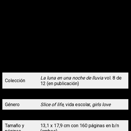
Tras el festival cultural, Kanon se convence de que ha llegado
el momento de conocer a Saki en mayor profundidad. Con eso
en mente, le pide a Ayano que le eche un cable para preparar
bocaditos de nata, supuestamente la comida favorita de Saki.
La falta de experiencia de Kanon en la cocina hace que lo pase
mal, pero luego Saki la sorprende con un comportamiento de
lo más inesperado.
Ya se han confirmado la fecha y el lugar del recital de piano.
Con una pila de folletines informativos a su disposición, Saki
medita a quién debería invitar. Obviamente, la primera que se le
viene a la cabeza es Kanon, por la que sin duda siente algo.
Sin embargo, no tarda demasiado en empezar a dudar. ¿De
verdad es buena idea invitar a una persona sorda a un recital
de piano?
La luna en una noche de lluvia
vol. 8 de
Colección
12 (en publicación)
Autoría
Kuzushiro
Género
Slice of life
, vida escolar,
girls love
Formato
Tapa blanda con sobrecubierta
Tamaño y
13,1 x 17,9 cm con 160 páginas en b/n