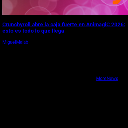
Crunchyroll abre la caja fuerte en AnimagiC 2026:
esto es todo lo que llega
MiguelMalab
5 de agosto, 2026
X
Facebook
Instagram
Youtube
Copyright © Todos los derechos reservados.
|
MoreNews
por AF themes.