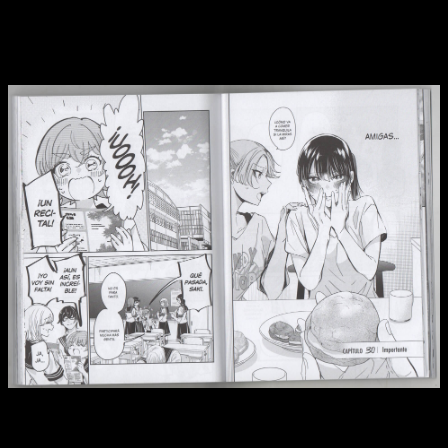
se confundió con algo más, pero las dudas ya asoman. Lo
que Saki siente lo sabemos desde hace mucho tiempo,
pero
Kanon parecía ajena a toda trama romántica que pudiese
existir… hasta ahora
.
Reseña de
La luna en una noche de lluvia
n.º 8 | Saki se
prepara para su gran recital.