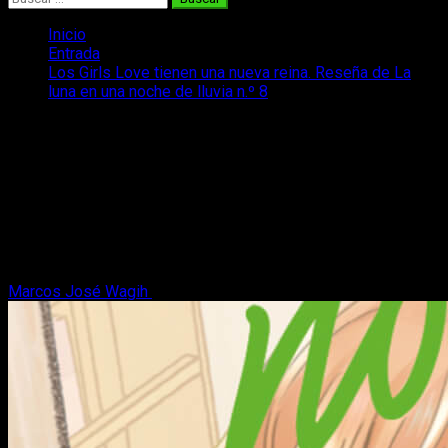
Inicio
Entrada
Los Girls Love tienen una nueva reina. Reseña de La
luna en una noche de lluvia n.º 8
Los Girls Love tienen una nueva reina.
Reseña de La luna en una noche de
lluvia n.º 8
En nuestra reseña de La Luna en una noche de Lluvia n.º nos
declaramos incluso más fans de uno de los mejores yuris de
la década.
Marcos José Wagih
7 de junio, 2026
8 minutos de lectura