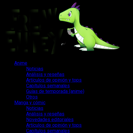
Saltar
al
contenido
Menú
Anime
principal
Noticias
Análisis y reseñas
Artículos de opinión y tops
Capítulos semanales
Guías de temporada (anime)
Otros
Manga y cómic
Noticias
Análisis y reseñas
Novedades editoriales
Artículos de opinión y tops
Capítulos semanales