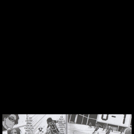
tampoco podemos olvidarnos de que el ritmo a veces es un
tanto errático
. Demasiado rápido por momentos, los
tiempos de descanso se sienten demasiado escuetos
.
De la misma manera, la exposición de tantos jugadores en
tantos encuentros diferentes con tantas armas y habilidades
diferentes hace que, a veces, sea un tanto complicado de
seguir.
He ahí, sin duda, una de sus mayores virtudes, pero también
uno de sus grandes defectos. Por supuesto, el manga no es
perfecto y, llegados a este punto, tanto sus pros como sus
contras se han vuelto más evidentes que nunca.
Ya sabemos
de qué ‘palo’ va la cosa
, por lo que ahora entendemos
mucho mejor qué podemos esperar durante los próximos
volúmenes.
Reseña de
Blue Lock
n.º 13 |
Conclusiones