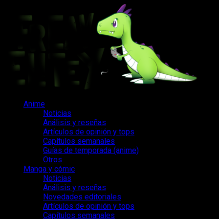
Saltar
al
contenido
Menú
Anime
principal
Noticias
Análisis y reseñas
Artículos de opinión y tops
Capítulos semanales
Guías de temporada (anime)
Otros
Manga y cómic
Noticias
Análisis y reseñas
Novedades editoriales
Artículos de opinión y tops
Capítulos semanales