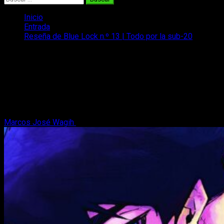
Inicio
Entrada
Reseña de Blue Lock n.º 13 | Todo por la sub-20
Reseña de Blue Lock n.º 13 | Todo por
la sub-20
Os traemos nuestra reseña de Blue Lock n.º 13 mientras nos
sumergimos de lleno en la nueva 'eliminatoria' global del
manga.
Marcos José Wagih
1 de junio, 2023
8 minutos de lectura