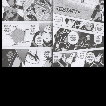
Reseña de
Blue Lock
n.º 13
Por lo demás, podemos decir que
Blue Lock
nos sigue
pareciendo una gran historia
. Dentro del género
spokon
ha
sabido encontrar su propio sitio, lo cual nunca está de más.
Lejos del sempiterno espíritu de equipo de no pocas obras
de características similares, aquí lo que predomina es el
«yo». Es algo que nos llama mucho la atención, pues no
estamos acostumbrados a que el individuo esté por encima