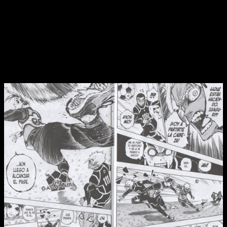
Todo sea dicho, este conjunto de rasgos no solo determinan
el límite creativo del artista, sino que, además, definen de
manera bastante precisa qué es lo que podemos encontrar:
un manga de fútbol en dond
e «todo» es posible dentro de
unos límites algo más extensos de lo normal
.
Arte en continuo crecimiento