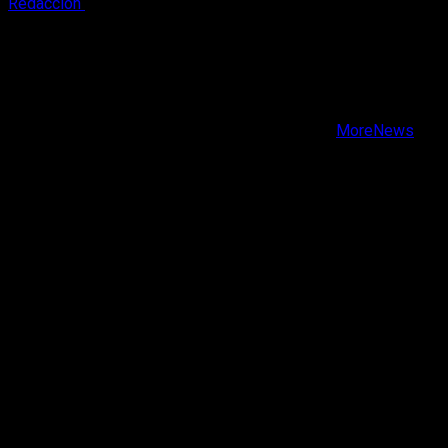
Redacción
9 de agosto, 2026
X
Facebook
Instagram
Youtube
Copyright © Todos los derechos reservados.
|
MoreNews
por AF themes.