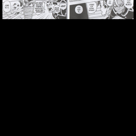
Reseña de
Blue Lock
n.º 13
Con eso en mente, podemos valorar muy positivamente el
rendimiento de Yusuke Nomura, pues
el dibujante sabe
aprovechar muy bien sus recursos para crear una obra
dinámica y con mucho movimiento
. No lo consigue él solo,
por supuesto, ya que gran parte de la ‘culpa’ recae en
Muneyuki Kaneshiro. A fin de cuentas, es él quien está
escribiendo el guion, por lo que tiene tanto mérito como su
compañero.
De hecho, si hoy día estamos tan enganchados a
Blue Lock
es gracias a él y su capacidad de llevarlo todo al límite.
Rozando la fantasía,
el nipón construye un argumento
realmente interesante
en donde la psicología se pervierte
hasta engendrar un monstruo del entretenimiento. En efecto,
lo que se nos muestra es muy irreal. El concepto del «ego» y
la creación del delantero definitivo están fuera de los límites
de la lógica, pero nos lo creemos.
No obstante, aunque el constructo general es muy bueno,