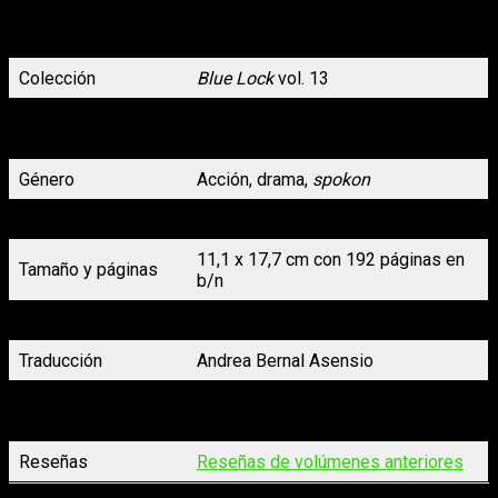
perdemos, se acabó todo!! ¡¡Es la batalla del siglo!! ¡¡Estate
atento, Japón!! ¡¡Ahora presenciarás nuestro “egoísmo”!!
Colección
Blue Lock
vol. 13
Muneyuki Kaneshiro y Yusuke
Autoría
Nomura
Género
Acción, drama,
spokon
Formato
Rústica sin solapas con s/cub.
11,1 x 17,7 cm con 192 páginas en
Tamaño y páginas
b/n
Maquetación
Planeta Cómic
Traducción
Andrea Bernal Asensio
Fecha de
24/05/2023
lanzamiento
Reseñas
Reseñas de volúmenes anteriores