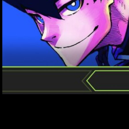
Meses atrás, en nuestra reseña de la doceava entrega, os
contamos que el proyecto
Blue Lock
estaba llegando a su
final y que, como tal, ya nos había dado un primer aviso: la
historia irá más allá. Y si bien es cierto que en nuestra
reseña de
Blue Lock
n.º 13
el proyecto continúa, seguimos