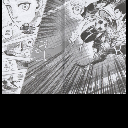
Reseña de
Blue Lock
n.º 13
Dicho esto, podemos seguir hablando de
Blue Lock
, aunque
lo cierto es que ya os hemos contado qué es lo que ocurre,
todavía hay otros apartados de los que podemos seguir
hablando. Uno de ellos es el dibujo. Desde que empezó el