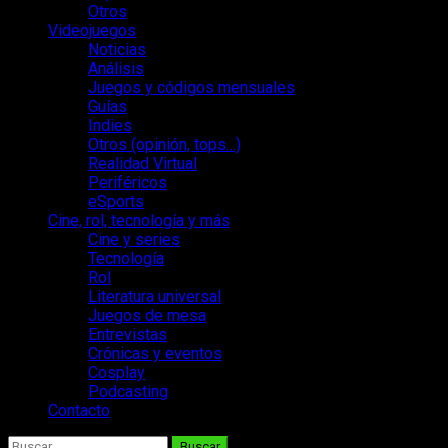
Otros
Videojuegos
Noticias
Análisis
Juegos y códigos mensuales
Guías
Indies
Otros (opinión, tops…)
Realidad Virtual
Periféricos
eSports
Cine, rol, tecnología y más
Cine y series
Tecnología
Rol
Literatura universal
Juegos de mesa
Entrevistas
Crónicas y eventos
Cosplay
Podcasting
Contacto
Buscar: