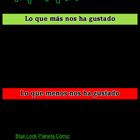
Es uno de los
spokon
más sorprendentes de la
actualidad.
Emplea un escenario tópico y reinventa su historia de
manera muy acertada.
El elenco de personajes es realmente bueno; todos
aportan y tienen sus momentos.
Explora la psicología de sus personajes con mucha
habilidad.
Es extremadamente entretenido y adictivo.
Algunos bordes de la edición chocan con los límites
físicos.
Se deja llevar demasiado por la ‘fantasía’ en algunos
momentos.
Tags:
Blue Lock
Planeta Cómic