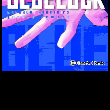
¡¡Hay que derrotar a la selección japonesa!! ¡¡Comienza el
partido decisivo contra el equipo Sub-20!! ¡Tras superar la
prueba de aptitudes, por fin han sido elegidos los 11 del
equipo BLUE LOCK que se enfrentarán a la selección Sub-20!
¿Conseguirá el egoísmo de BLUE LOCK abrirse paso entre los
11 representantes de Japón, incluido el defensa prodigio Sae
Itoshi? ¿¡Ego dice que la clave para vencer es la “corriente”!?
¿Y justo cuando BLUE LOCK iba a seguir evolucionando, un
increíble delantero se une a la selección Sub-20? ¡¡Si