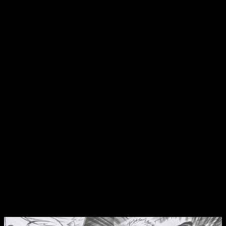
Dicho esto, no queremos continuar con aquesta nuestra
reseña sin desgranar las cualidades del presente tomo. Una
vez más, nos apena que
Blue Lock
haya llegado ‘tarde’ en el
sentido de que Planeta lleva varios meses, i
ncluyendo un
pequeño margen interior en varias de sus obras
. La de
Muneyuki y Nomura no es una de ellas, por lo que ya no
podemos esperar que esto cambie. Si lo hiciese, estropearía
el conjunto en las estanterías.
Este es un detalle que queremos tener muy presente, pero
que no desmerece el gran trabajo que está realizando la
editorial en líneas generales. Esto es especialmente
reseñable en la traducción,
siendo una de las áreas en las
que el manga destaca de mejor manera
. Por supuesto, no
es la única, ya que no podemos decir que la maquetación o la
impresión sean malas. Más bien es justo lo contrario. Es
decir, que el producto cumple con nuestros estándares de
calidad.
Sin piedad