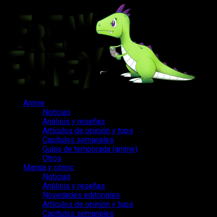
Saltar
al
contenido
Menú
Anime
principal
Noticias
Análisis y reseñas
Artículos de opinión y tops
Capítulos semanales
Guías de temporada (anime)
Otros
Manga y cómic
Noticias
Análisis y reseñas
Novedades editoriales
Artículos de opinión y tops
Capítulos semanales