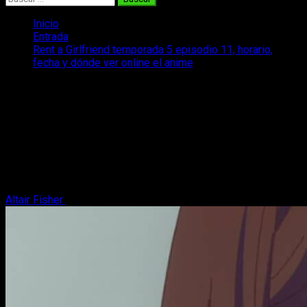
Inicio
Entrada
Rent a Girlfriend temporada 5 episodio 11, horario,
fecha y dónde ver online el anime
Rent a Girlfriend temporada 5 episodio
11, horario, fecha y dónde ver online el
anime
Os traemos toda la información relativa al estreno (hora, día,
cómo ver, etc.) del anime Rent a Girlfriend temporada 5
episodio 11.
Altair Fisher
10 de junio, 2026
4 minutos de lectura