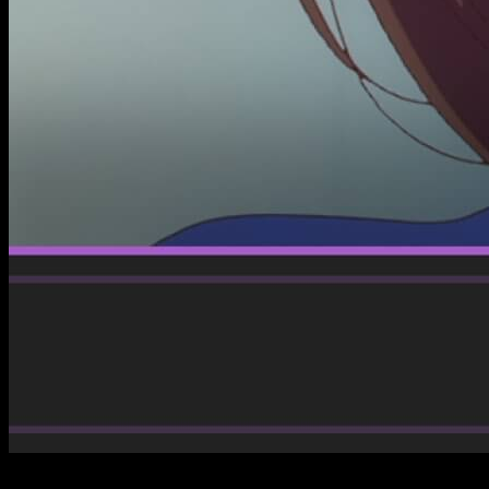
Con diez episodios ya emitidos, la temporada sigue dejando