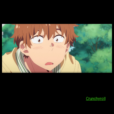
Rent a Girlfriend
temporada 5, fecha,
hora de estreno y dónde ver el episodio
11 del anime
Rent a Girlfriend
T5, fecha, hora de estreno y dónde ver el
episodio 11 del anime
A continuación, todo sobre el
capítulo 11 de la temporada 5
del anime
Kanojo, Okarishimasu
. En primer lugar, podréis
verlo, al igual que el resto de temporadas, en
Crunchyroll
. La
fecha de estreno es
miércoles 17 de junio de 2026
. El
horario en el se proyectará es: