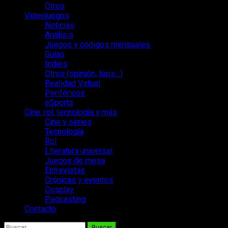
Otros
Videojuegos
Noticias
Análisis
Juegos y códigos mensuales
Guías
Indies
Otros (opinión, tops…)
Realidad Virtual
Periféricos
eSports
Cine, rol, tecnología y más
Cine y series
Tecnología
Rol
Literatura universal
Juegos de mesa
Entrevistas
Crónicas y eventos
Cosplay
Podcasting
Contacto
Buscar: