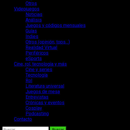
Otros
Videojuegos
Noticias
Análisis
Juegos y códigos mensuales
Guías
Indies
Otros (opinión, tops…)
Realidad Virtual
Periféricos
eSports
Cine, rol, tecnología y más
Cine y series
Tecnología
Rol
Literatura universal
Juegos de mesa
Entrevistas
Crónicas y eventos
Cosplay
Podcasting
Contacto
Buscar: