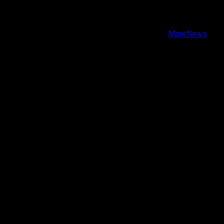
Instagram
Youtube
Copyright © Todos los derechos reservados.
|
MoreNews
por AF themes.