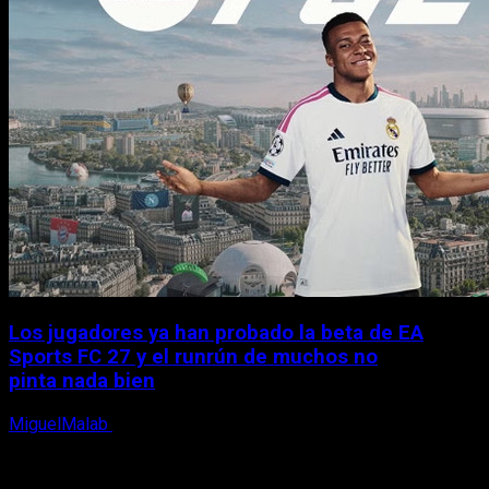
Los jugadores ya han probado la beta de EA
Sports FC 27 y el runrún de muchos no
pinta nada bien
MiguelMalab
9 de agosto, 2026
X
Facebook