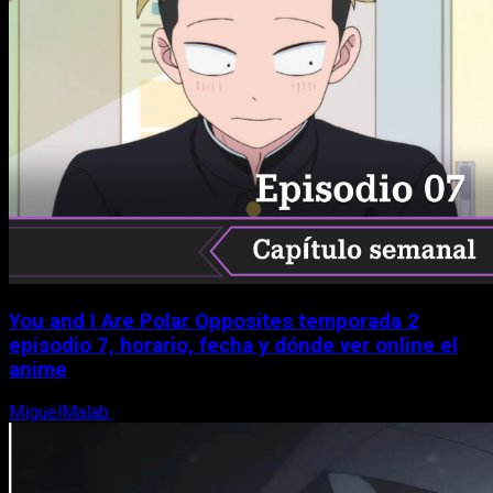
You and I Are Polar Opposites temporada 2
episodio 7, horario, fecha y dónde ver online el
anime
MiguelMalab
9 de agosto, 2026