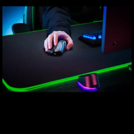
Razer presenta el nuevo Razer Naga V2 Pro
El Naga V2 Pro es compatible con la conexión inalámbrica
multidispositivo de Razer, lo que permite a los usuarios que
ya poseen
un teclado habilitado para Razer HyperSpeed
conectarse al
Dongle USB incluido en el producto
,
liberando un puerto USB del PC.