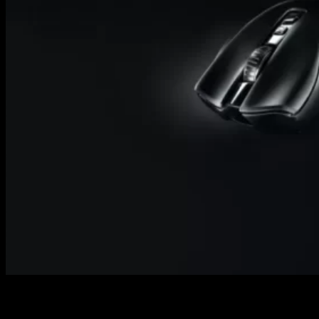
Regresa el rey de los MMO con una nueva versión mejorada
del anterior Naga, el
Razer Naga V2 Pro
, un ratón inalámbrico