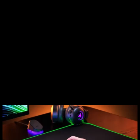
que mantiene las bases de su predecesor puliendo hasta el
último detalle y con nuevas funciones.
Lanzado en 2009, el
Naga
original exploró la categoría del
“ratón MMO”, estableciendo nuevos estándares de
funcionalidad y control con su innovadora características de
un lateral con múltiples botones, convirtiéndose así en el
ratón para MMOs más vendido del mundo.
El nuevo Naga V2 Pro continua el legado con una serie de
actualizaciones y mejoras
que
conservan la forma y la
sensación del Naga
mientras se enfoca en las
características que más les importan a los jugadores de
MMOs.
Razer Naga V2 Pro
: v
uelta a los 3 módulos
intercambiables