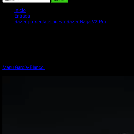
Inicio
Entrada
Razer presenta el nuevo Razer Naga V2 Pro
Razer presenta el nuevo Razer Naga
V2 Pro
Regresa el rey de los MMO con una nueva versión mejorada
del anterior Naga, el Razer Naga V2 Pro un ratón inalámbrico.
Manu García-Blanco
15 de noviembre, 2022
4 minutos de
lectura