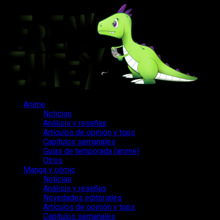
Saltar
al
contenido
Menú
Anime
principal
Noticias
Análisis y reseñas
Artículos de opinión y tops
Capítulos semanales
Guías de temporada (anime)
Otros
Manga y cómic
Noticias
Análisis y reseñas
Novedades editoriales
Artículos de opinión y tops
Capítulos semanales