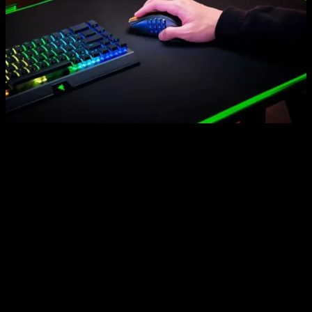
Razer presenta el nuevo Razer Naga V2 Pro
Con 3 módulos laterales intercambiables, cuenta con
19+1
botones totalmente personalizables, tendremos un total de
22 controles programables
, la nueva rueda Razer
HyperScroll Pro, tecnología Razer HyperSpeed, el sensor
óptico Razer Focus Pro 30K, botones ópticos Razer para
ratón de 3ª generación, y una variedad de opciones de carga y
conexión, el Naga V2 Pro es una actualización total del Naga
Pro, listo para satisfacer las necesidades de hoy en día en
todos los géneros de juegos.
La nueva rueda
Razer HyperScroll Pro
brinda una
personalización casi ilimitada al
Naga V2 Pro
, con
configuraciones inteligentes para personalizar la acción y