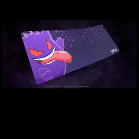
hoy tenemos más periféricos de Razer centrado en este
Pokémon
: en concreto una
almohadilla
y un
ratón
. ¡Vamos
allá con todas las novedades!
Empezamos con la
Razer Gigantus V2 XXL – Edición
Gengar
. Se trata de una
alfombrilla
diseñada para mantener
la velocidad, el control y la consistencia en cada momento de
juego intenso. Con ella, tendremos giros fluidos y precisión
de píxel, y todo ello con una suavidad extrema que lo hará
más disfrutable aún.