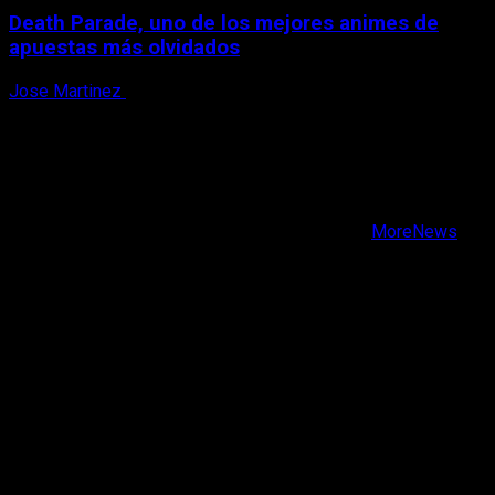
Death Parade, uno de los mejores animes de
apuestas más olvidados
Jose Martinez
7 de agosto, 2026
X
Facebook
Instagram
Youtube
Copyright © Todos los derechos reservados.
|
MoreNews
por AF themes.