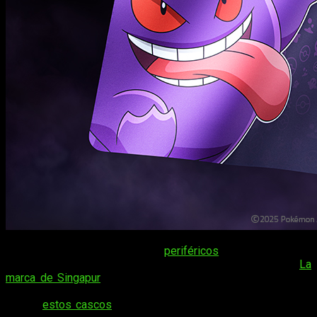
Dentro de nuestra sección de
periféricos
, no es la primera
vez que os traemos novedades del fabricante
Razer
.
La
marca de Singapur
vuelve a la actualidad y esto va dirigido
principalmente para todos los fans de
Pokémon
. Después
de ver
estos cascos
que se lanzan en homenaje a
Gengar
,