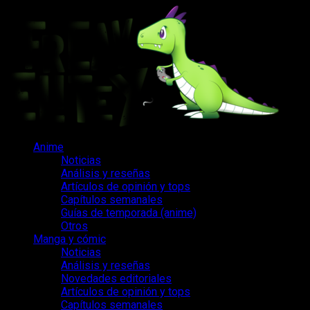
Saltar
al
contenido
Menú
Anime
principal
Noticias
Análisis y reseñas
Artículos de opinión y tops
Capítulos semanales
Guías de temporada (anime)
Otros
Manga y cómic
Noticias
Análisis y reseñas
Novedades editoriales
Artículos de opinión y tops
Capítulos semanales