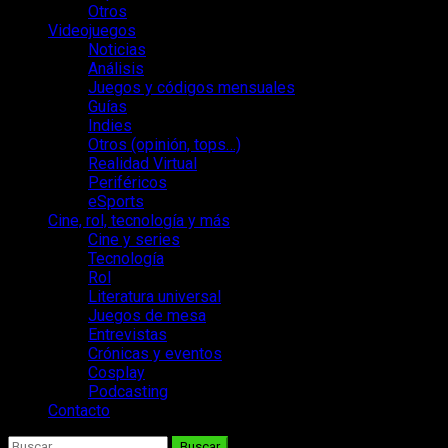
Otros
Videojuegos
Noticias
Análisis
Juegos y códigos mensuales
Guías
Indies
Otros (opinión, tops…)
Realidad Virtual
Periféricos
eSports
Cine, rol, tecnología y más
Cine y series
Tecnología
Rol
Literatura universal
Juegos de mesa
Entrevistas
Crónicas y eventos
Cosplay
Podcasting
Contacto
Buscar: