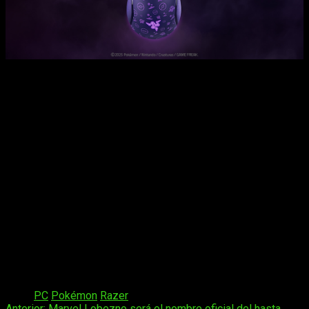
Recordemos que
Gengar
es un Pokémon de tipo
Fantasma
y Veneno
, conocido por su aspecto travieso y su sonrisa
siniestra. Es la
evolución final de Gastly
, tras evolucionar
primero a Haunter y luego a Gengar mediante intercambio (en
los juegos principales). Gengar es un Pokémon con cuerpo
redondeado y de color púrpura, con orejas puntiagudas, ojos
rojos brillantes y una sonrisa amplia y maliciosa. Se dice que
aparece en la oscuridad o en lugares fríos
, absorbiendo
el calor de su entorno. Según las leyendas del Pokédex,
Gengar podría ser la sombra de una persona o de otro
Pokémon que cobró vida por su cuenta
.
Es conocido por
burlarse de sus víctimas
, ocultarse en las
sombras y
reírse de su miedo
. Puede moverse entre
dimensiones o volverse intangible, lo que lo hace
extremadamente difícil de atrapar o golpear.
Tags:
PC
Pokémon
Razer
Anterior:
Marvel Lobezno será el nombre oficial del hasta