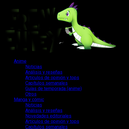
Saltar
al
contenido
Menú
Anime
principal
Noticias
Análisis y reseñas
Artículos de opinión y tops
Capítulos semanales
Guías de temporada (anime)
Otros
Manga y cómic
Noticias
Análisis y reseñas
Novedades editoriales
Artículos de opinión y tops
Capítulos semanales