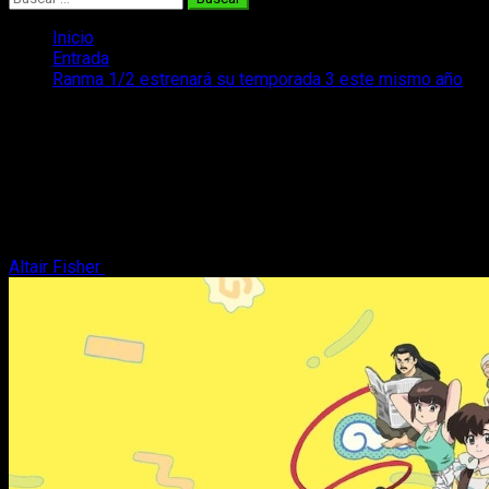
Inicio
Entrada
Ranma 1/2 estrenará su temporada 3 este mismo año
Ranma 1/2 estrenará su temporada 3
este mismo año
Ya tenemos más datos sobre el estreno de la temporada 3 de
Ranma 1/2, que llega este año para seguir deleitándonos a
todos.
Altair Fisher
26 de marzo, 2026
2 minutos de lectura