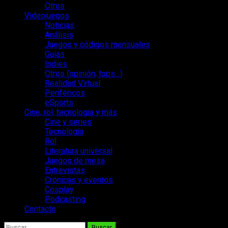
Otros
Videojuegos
Noticias
Análisis
Juegos y códigos mensuales
Guías
Indies
Otros (opinión, tops…)
Realidad Virtual
Periféricos
eSports
Cine, rol, tecnología y más
Cine y series
Tecnología
Rol
Literatura universal
Juegos de mesa
Entrevistas
Crónicas y eventos
Cosplay
Podcasting
Contacto
Buscar: