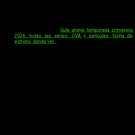
con
una tercera temporada que se estrenará en octubre
de 2026
, confirmando así la continuidad del proyecto tras el
éxito de sus primeras entregas. Sigue leyendo para estar
ponerte al día de la
temporada 3 de Ranma
.
Tal vez te interese:
Guía anime temporada primavera
2026: todas las series, OVA y películas, fecha de
estreno, dónde ver…
El anuncio llega poco después de la emisión de la segunda
temporada, que continuó adaptando la historia original con un
enfoque fiel al manga. Esta nueva etapa
mantendrá al
equipo principal de producción
, con el estudio
MAPPA
al
frente, reforzando una de las claves del remake: combinar
nostalgia con una producción moderna y dinámica.
La temporada 3 de Ranma 1/2 llega
este año