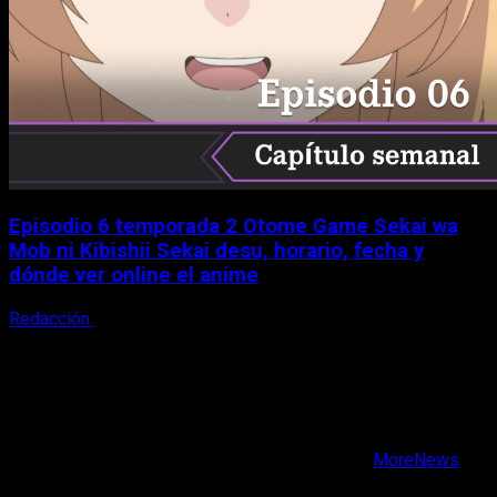
Episodio 6 temporada 2 Otome Game Sekai wa
Mob ni Kibishii Sekai desu, horario, fecha y
dónde ver online el anime
Redacción
5 de agosto, 2026
X
Facebook
Instagram
Youtube
Copyright © Todos los derechos reservados.
|
MoreNews
por AF themes.