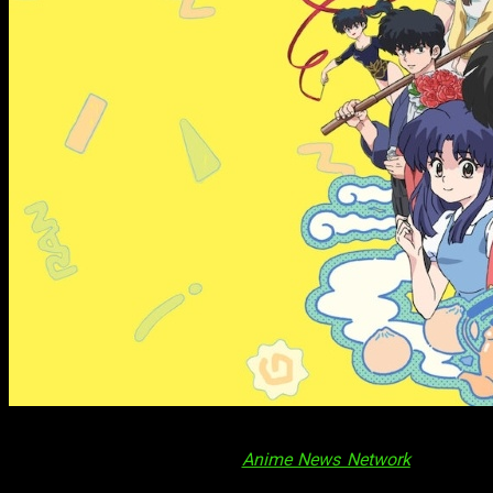
El remake moderno de
Ranma 1/2
sigue consolidando su
regreso. Según ha informado
Anime News Network
, la nueva
adaptación del clásico manga de Rumiko Takahashi contará