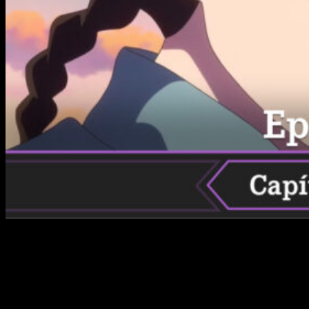
Si te estás preguntando
cuándo, dónde y cómo ver online,
en español y de manera legal el remake del anime
Ranma 1/2
3 episodio 8
, hoy te contamos todo lo que
necesitas saber. No obstante, antes de empezar nos gustaría
hablaros un poquito de la serie original. Es decir, ¿de dónde
viene este remake?
Ranma ½
, creado por Rumiko Takahashi,