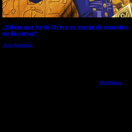
¿Sabías que Yu-Gi-Oh era un manga de apuestas,
no de cartas?
Jose Martinez
6 de agosto, 2026
X
Facebook
Instagram
Youtube
Copyright © Todos los derechos reservados.
|
MoreNews
por AF themes.