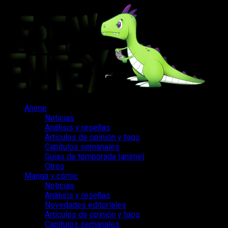
Saltar
al
contenido
Menú
Anime
principal
Noticias
Análisis y reseñas
Artículos de opinión y tops
Capítulos semanales
Guías de temporada (anime)
Otros
Manga y cómic
Noticias
Análisis y reseñas
Novedades editoriales
Artículos de opinión y tops
Capítulos semanales