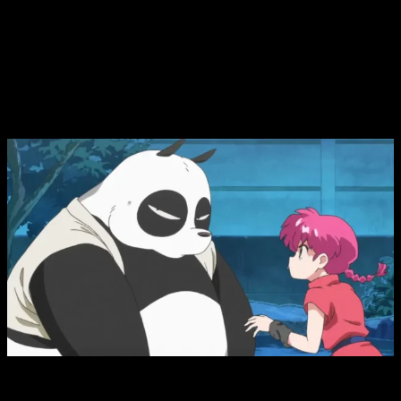
romántica, sigue siendo relevante y ha influido en numerosas
obras posteriores dentro del género de comedia en el manga
y el anime.
Ranma 1/2
anime remake, fecha y hora
de estreno del episodio 8
Ranma 1/2 anime remake, fecha y hora de estreno del
episodio 8