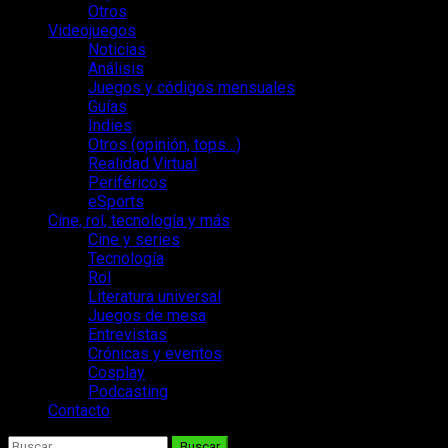
Otros
Videojuegos
Noticias
Análisis
Juegos y códigos mensuales
Guías
Indies
Otros (opinión, tops…)
Realidad Virtual
Periféricos
eSports
Cine, rol, tecnología y más
Cine y series
Tecnología
Rol
Literatura universal
Juegos de mesa
Entrevistas
Crónicas y eventos
Cosplay
Podcasting
Contacto
Buscar: