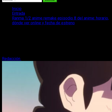
Inicio
Entrada
Ranma 1/2 anime remake episodio 8 del anime: horario,
dónde ver online y fecha de estreno
Ranma 1/2 anime remake episodio 8
del anime: horario, dónde ver online y
fecha de estreno
Redacción
16 de noviembre, 2024
3 minutos de lectura