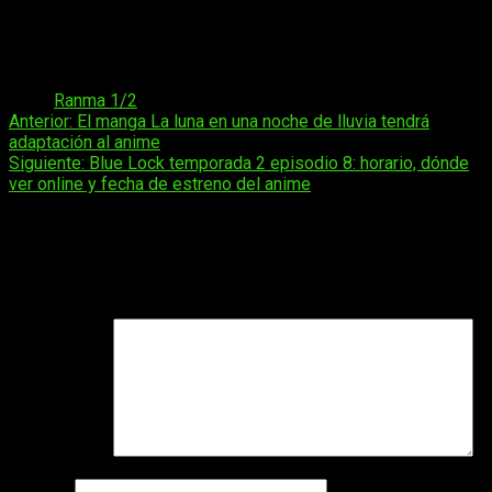
Nicaragua:
a las
09:00
horas
Honduras:
a las
09:00
horas
México:
a las
09:00
horas
Tags:
Ranma 1/2
Navegación
Anterior:
El manga La luna en una noche de lluvia tendrá
adaptación al anime
de
Siguiente:
Blue Lock temporada 2 episodio 8: horario, dónde
entradas
ver online y fecha de estreno del anime
Deja una respuesta
Tu dirección de correo electrónico no será publicada.
Los
campos obligatorios están marcados con
*
Comentario
*
Nombre