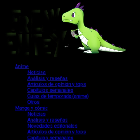
Saltar
al
contenido
Menú
Anime
principal
Noticias
Análisis y reseñas
Artículos de opinión y tops
Capítulos semanales
Guías de temporada (anime)
Otros
Manga y cómic
Noticias
Análisis y reseñas
Novedades editoriales
Artículos de opinión y tops
Capítulos semanales