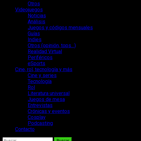
Otros
Videojuegos
Noticias
Análisis
Juegos y códigos mensuales
Guías
Indies
Otros (opinión, tops…)
Realidad Virtual
Periféricos
eSports
Cine, rol, tecnología y más
Cine y series
Tecnología
Rol
Literatura universal
Juegos de mesa
Entrevistas
Crónicas y eventos
Cosplay
Podcasting
Contacto
Buscar: