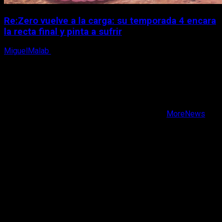
Re:Zero vuelve a la carga: su temporada 4 encara
la recta final y pinta a sufrir
MiguelMalab
6 de agosto, 2026
X
Facebook
Instagram
Youtube
Copyright © Todos los derechos reservados.
|
MoreNews
por AF themes.