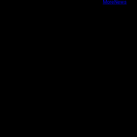
Copyright © Todos los derechos reservados.
|
MoreNews
por AF themes.