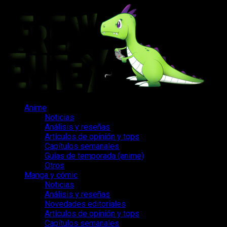
Saltar
al
contenido
Menú
Anime
principal
Noticias
Análisis y reseñas
Artículos de opinión y tops
Capítulos semanales
Guías de temporada (anime)
Otros
Manga y cómic
Noticias
Análisis y reseñas
Novedades editoriales
Artículos de opinión y tops
Capítulos semanales