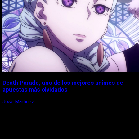
Death Parade, uno de los mejores animes de
apuestas más olvidados
Jose Martinez
7 de agosto, 2026
X
Facebook
Instagram
Youtube