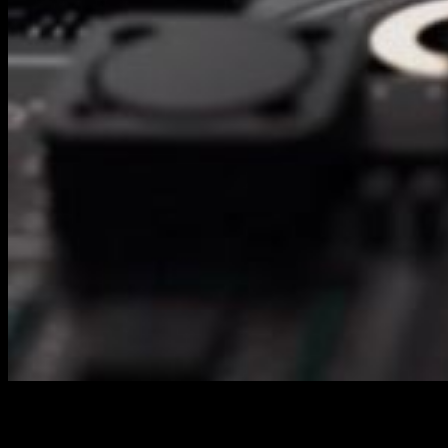
Y es que durante estos días se esta llevando acabo en Las
Vegas el
CES 2017
. En ella se presentan las mejoras