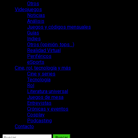
Otros
Videojuegos
Noticias
Análisis
Juegos y códigos mensuales
Guías
Indies
Otros (opinión, tops…)
Realidad Virtual
Periféricos
eSports
Cine, rol, tecnología y más
Cine y series
Tecnología
Rol
Literatura universal
Juegos de mesa
Entrevistas
Crónicas y eventos
Cosplay
Podcasting
Contacto
Buscar: