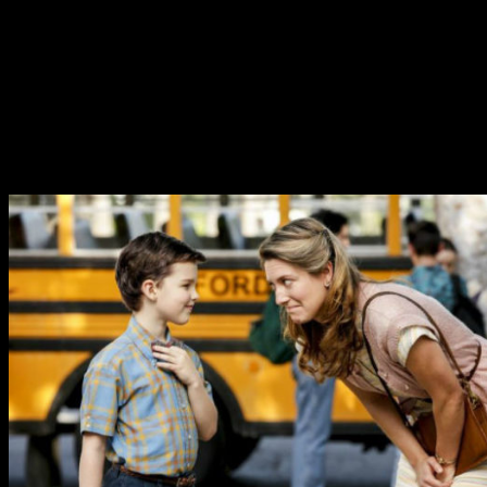
Ser una mente capaz para las matemáticas
avanzadas y la ciencia no siempre fue de ayuda
en un lugar en el que la iglesia y el fútbol son los
reyes.
La serie que tendrá como protagonista a
Sheldon Cooper
,
personaje interpretado por
Jim Parsons,
tendrá lugar en su
estado natal,
Texas
, donde veremos como
Sheldon Cooper
compaginaba el ser un niño con ser un genio.