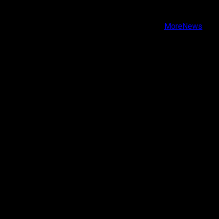
Youtube
Copyright © Todos los derechos reservados.
|
MoreNews
por AF themes.