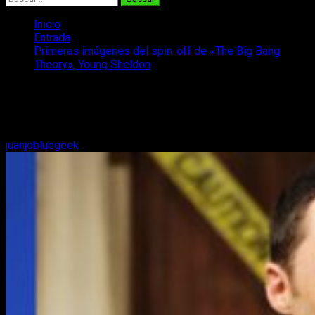
Inicio
Entrada
Primeras imágenes del spin-off de «The Big Bang
Theory», Young Sheldon
Primeras imágenes del spin-off de
«The Big Bang Theory», Young Sheldon
juanjobluegeek
18 de mayo, 2017
1 minuto de lectura