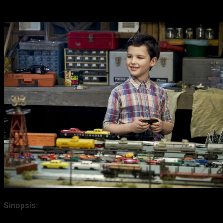
Sheldon Cooper
en el spin-off de
The Big Bang Theory
,
Young Sheldon.
Sinopsis: