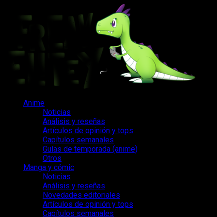
Saltar
al
contenido
Menú
Anime
principal
Noticias
Análisis y reseñas
Artículos de opinión y tops
Capítulos semanales
Guías de temporada (anime)
Otros
Manga y cómic
Noticias
Análisis y reseñas
Novedades editoriales
Artículos de opinión y tops
Capítulos semanales