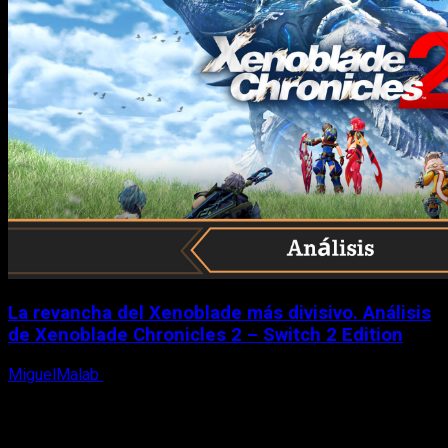
La revancha del Xenoblade más divisivo. Análisis
de Xenoblade Chronicles 2 – Switch 2 Edition
MiguelMalab
6 de agosto, 2026
X
Facebook
Instagram