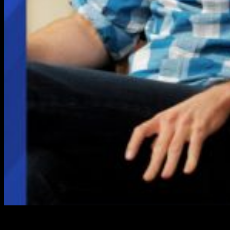
Ya tenemos las
primeras imágenes
de
Iain Armitage
como