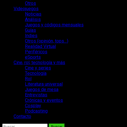
Otros
Videojuegos
Noticias
Análisis
Juegos y códigos mensuales
Guías
Indies
Otros (opinión, tops…)
Realidad Virtual
Periféricos
eSports
Cine, rol, tecnología y más
Cine y series
Tecnología
Rol
Literatura universal
Juegos de mesa
Entrevistas
Crónicas y eventos
Cosplay
Podcasting
Contacto
Buscar: