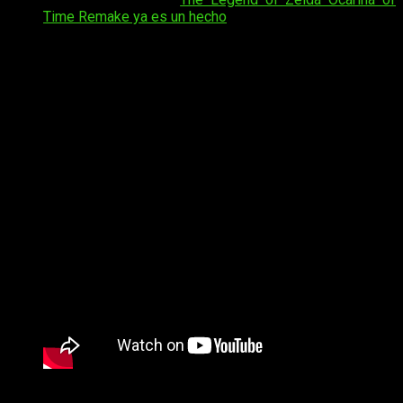
Time Remake ya es un hecho
La
Parte 1: Cuenca Coralina
añadirá un nuevo vecindario
submarino con Pokémon del fondo marino, muebles
temáticos y nuevos conjuntos para
Ditto
. Por si fuera poco,
la
Parte 2
llegará a
finales de 2026
con funciones
adicionales que aún no se han detallado, y la
Parte 3
cerrará
el pase en
2027
con otro vecindario nuevo. Los tres paquetes
son compatibles con los datos de guardado existentes, sin
necesidad de empezar desde cero.
En cuanto a los incentivos por compra, quienes adquieran el