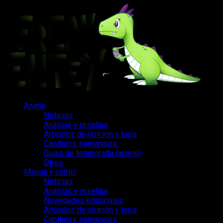
Saltar
al
contenido
Menú
Anime
principal
Noticias
Análisis y reseñas
Artículos de opinión y tops
Capítulos semanales
Guías de temporada (anime)
Otros
Manga y cómic
Noticias
Análisis y reseñas
Novedades editoriales
Artículos de opinión y tops
Capítulos semanales