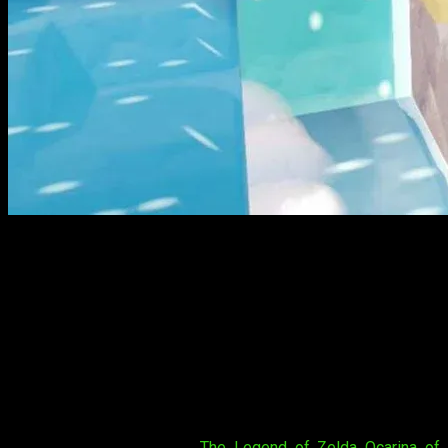
Ditto se zambullirá y Pokopia abrirá sus profundidades en
agosto
Pokémon Pokopia
acaba de anunciar su
pase de expansión
,
un contenido descargable de pago dividido en tres partes
que ampliará la aventura del juego de simulación de vida. La
primera parte,
Cuenca Coralina
, llegará en
agosto de 2026
junto a una
actualización gratuita a la versión 2.0
que
traerá el movimiento
Buceo
para que
Ditto
pueda explorar
por primera vez bajo el agua.
Tal vez te interese:
The Legend of Zelda Ocarina of