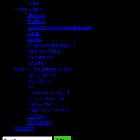
Otros
Videojuegos
Noticias
Análisis
Juegos y códigos mensuales
Guías
Indies
Otros (opinión, tops…)
Realidad Virtual
Periféricos
eSports
Cine, rol, tecnología y más
Cine y series
Tecnología
Rol
Literatura universal
Juegos de mesa
Entrevistas
Crónicas y eventos
Cosplay
Podcasting
Contacto
Buscar: