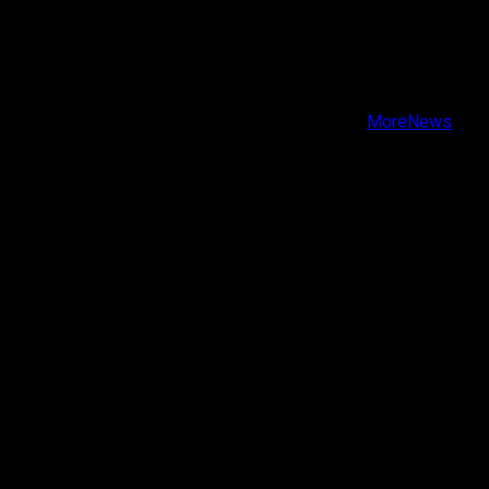
X
Facebook
Instagram
Youtube
Copyright © Todos los derechos reservados.
|
MoreNews
por AF themes.