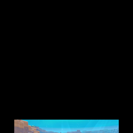
pase recibirán instrucciones para fabricar
bloques de caras
de Ditto
y
papeles «caras de Ditto»
, disponibles desde el
momento de la compra. Además, quienes lo compren antes
del
31 de agosto de 2027
recibirán un código para
obtener
30 lingotes de Pokémetal raro
, que llegará por
correo a la cuenta
Nintendo
asociada y se activará mediante
la función
«Regalo misterioso»
del juego.
Pokémon Pokopia
: actualización
gratuita y pase de expansión llegan en
agosto
La
versión 2.0
llegará de forma gratuita en
agosto de
2026
para todos los jugadores, independientemente de si
compran o no el pase. Su principal novedad será el
movimiento
Buceo
, que abrirá los territorios submarinos
de
Pokopia
por primera vez. Dicho esto, quienes quieran
sacarle el máximo partido a esas profundidades tendrán que
hacerse con la
Cuenca Coralina
del pase de expansión.