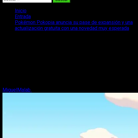
Inicio
Entrada
Pokémon Pokopia anuncia su pase de expansión y una
actualización gratuita con una novedad muy esperada
Pokémon Pokopia anuncia su pase de
expansión y una actualización gratuita
con una novedad muy esperada
Pokémon Pokopia acaba de anunciar su pase de expansión y
hay una novedad gratuita en agosto que todos los jugadores
del juego deberían conocer.
MiguelMalab
10 de junio, 2026
2 minutos de lectura