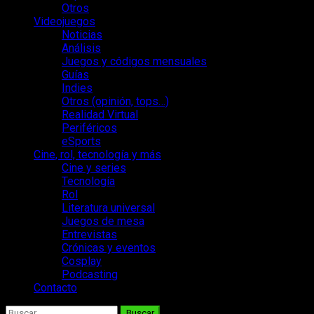
Otros
Videojuegos
Noticias
Análisis
Juegos y códigos mensuales
Guías
Indies
Otros (opinión, tops…)
Realidad Virtual
Periféricos
eSports
Cine, rol, tecnología y más
Cine y series
Tecnología
Rol
Literatura universal
Juegos de mesa
Entrevistas
Crónicas y eventos
Cosplay
Podcasting
Contacto
Buscar: