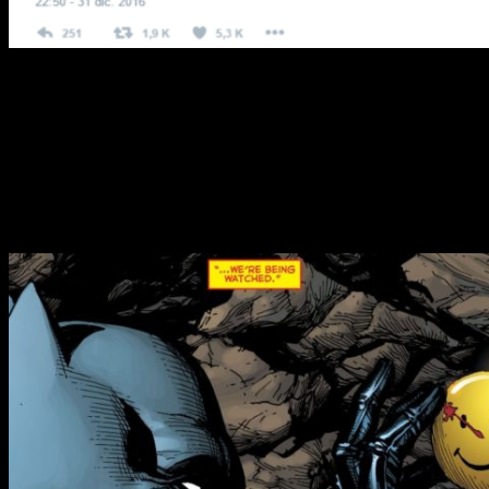
Para todos los seguidores del Universo
DC
, hemos podido
ver como en el
one-shot
Rebirth
, escrito por el propio
Geoff
Johns
, se empezaban a plantar las semillas de una relación
entre el
Universo DC
con el de
Watchmen
, aunque hasta
ahora no nos han dado mucha información sobre esa relación.
Según las teorías de los
fans
, este
tweet
podría indicar que el
encargado de empezar a esclarecer estos misterios será el
propio
Geoff Johns
.