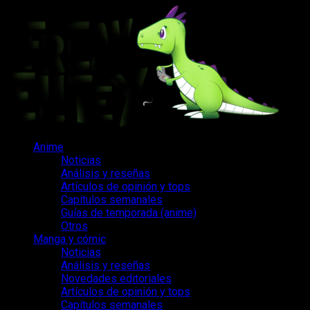
Saltar
al
contenido
Menú
Anime
principal
Noticias
Análisis y reseñas
Artículos de opinión y tops
Capítulos semanales
Guías de temporada (anime)
Otros
Manga y cómic
Noticias
Análisis y reseñas
Novedades editoriales
Artículos de opinión y tops
Capítulos semanales