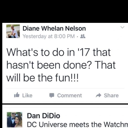
es que durante
2017
tendremos el cruce definitivo entre
Watchmen
y el
Universo DC
, según comentaron
Dan DiDio
y
Diane Nelson
por Twitter
.