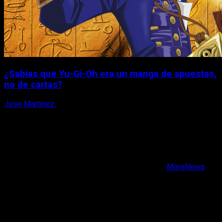
¿Sabías que Yu-Gi-Oh era un manga de apuestas,
no de cartas?
Jose Martinez
6 de agosto, 2026
X
Facebook
Instagram
Youtube
Copyright © Todos los derechos reservados.
|
MoreNews
por AF themes.