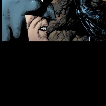
Dan DiDio
y
Jim Lee
, comentaron en una entrevista a
CBR
,
que la idea de
DC
es indagar en esta relación entre
Watchmen
y
Rebirth
durante
dos años
, lo que da fuerza a la
teoría de que
Geoff Johns
podría ser el encargado de acabar
la historia que él mismo empezó. Además, en otra entrevista
a
Direct Currents
,
DiDio
comentó:
“Todos en DC saben lo interesados que están los
lectores en las semillas plantadas en ‘DC
Universe: Rebirth’ #1. Su paciencia será
recompensada en 2017.”
Durante las próximas semanas iremos viendo si estas
teorías se reafirman o se desmienten. Lo que sí es seguro,