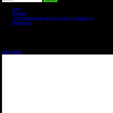
Inicio
Entrada
¿Podríamos tener un nuevo cómic centrado en
Watchmen?
¿Podríamos tener un nuevo cómic
centrado en Watchmen?
Ivan Parrón
4 de enero, 2017
2 minutos de lectura