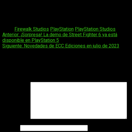
completo
. Lo que si sabemos es que estamos ante un
título de acción multijugador
, y ya lleva dos años de
desarrollo. Por lo que podríamos decir que
es más que
probable que se anuncie muy próximamente
.
Tags:
Firewalk Studios
PlayStation
PlayStation Studios
Navegación
Anterior:
¡Sorpresa! La demo de Street Fighter 6 ya está
disponible en PlayStation 5
de
Siguiente:
Novedades de ECC Ediciones en julio de 2023
entradas
Deja una respuesta
Tu dirección de correo electrónico no será publicada.
Los
campos obligatorios están marcados con
*
Comentario
*
Nombre