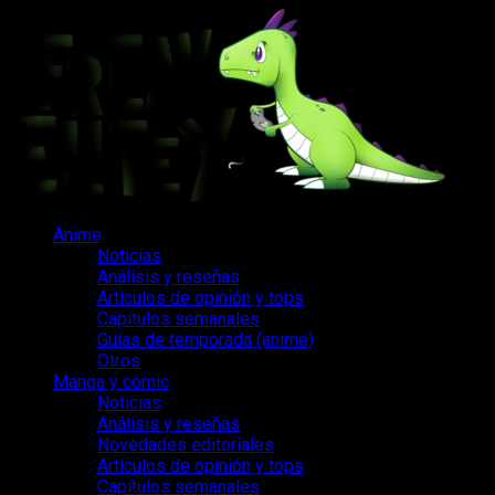
Saltar
al
contenido
Menú
Anime
principal
Noticias
Análisis y reseñas
Artículos de opinión y tops
Capítulos semanales
Guías de temporada (anime)
Otros
Manga y cómic
Noticias
Análisis y reseñas
Novedades editoriales
Artículos de opinión y tops
Capítulos semanales