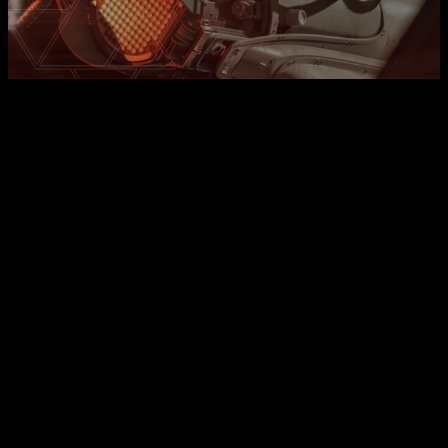
PlayStation compra Firewalk Studios
Posiblemente, este acuerdo entre ambas compañías,
sea la
culpable de que hayan estrechado lazos y finalmente
Sony haya procedido con la compra
. De este modo, la
compañía japonesa ya cuenta con una veintena de estudios
que desarrollan juegos para ella. Eso sí,
sin contar
colaboradoras que también pertenecen a la compañía,
como es el caso de Bungie
.
Firewalk Studios se une así a una familia con estudios de
tanto renombre como Insomniac Games, Naughty Dog, Santa
Monica Studio o Media Molecule, entre muchos otros. Como
no era de extrañar, ambas compañías han mostrado su
agradecimiento mutuo y han compartido una breve opinión
tras esta compra.
Hermen Hulst
, presidente de PlayStation,
ha sido el primero en pronunciarse al respecto.