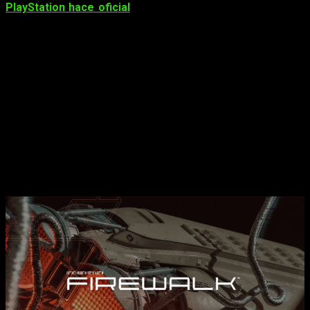
PlayStation hace oficial
la compra de
Firewalk Studios
. Y
es aunque a muchos no les sonará esta compra, lo cierto es
que hay ya un desarrollo en camino… desde hace dos años.
Corría el año 2021 cuando la división de Sony, PlayStation,
hacía oficial un acuerdo con Firewalk Studios. En dicho trato,
la compañía se comprometía a desarrollar un juego
triple A para la sobremesa de Sony
. Este se trataría de un
shooter multijugador, y por tanto lleva ya dos años en
desarrollo.
Firewalk Studios es el veinteavo
estudio de PlayStation