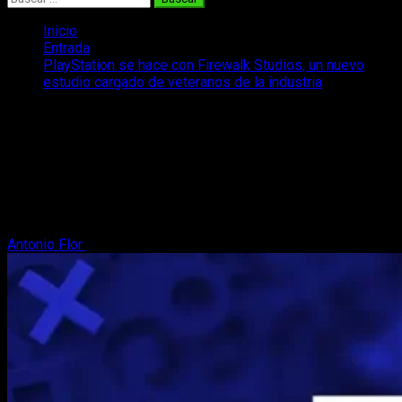
Inicio
Entrada
PlayStation se hace con Firewalk Studios, un nuevo
estudio cargado de veteranos de la industria
PlayStation se hace con Firewalk
Studios, un nuevo estudio cargado de
veteranos de la industria
PlayStation compra Firewalk Studios, una compañía de 150
trabajadores que ya trabaja en un juego para la compañía.
Antonio Flor
21 de abril, 2023
3 minutos de lectura