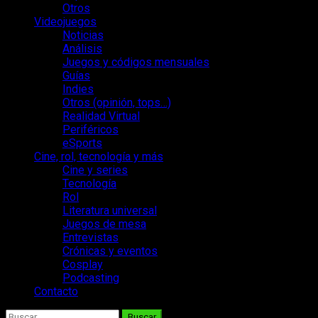
Otros
Videojuegos
Noticias
Análisis
Juegos y códigos mensuales
Guías
Indies
Otros (opinión, tops…)
Realidad Virtual
Periféricos
eSports
Cine, rol, tecnología y más
Cine y series
Tecnología
Rol
Literatura universal
Juegos de mesa
Entrevistas
Crónicas y eventos
Cosplay
Podcasting
Contacto
Buscar: