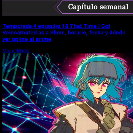
Temporada 4 episodio 18 That Time I Got
Reincarnated as a Slime, horario, fecha y dónde
ver online el anime
MiguelMalab
7 de agosto, 2026