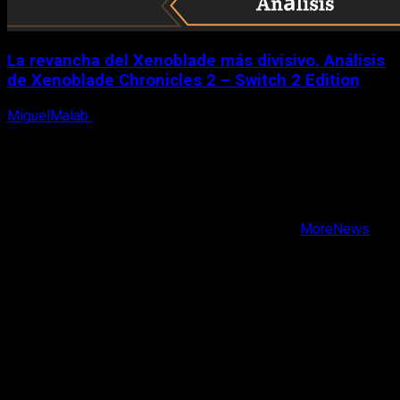
La revancha del Xenoblade más divisivo. Análisis
de Xenoblade Chronicles 2 – Switch 2 Edition
MiguelMalab
6 de agosto, 2026
X
Facebook
Instagram
Youtube
Copyright © Todos los derechos reservados.
|
MoreNews
por AF themes.