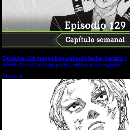
Episodio 129 manga Kagurabachi fecha, horario y
dónde leer el manga gratis, online y en español
Redacción
9 de agosto, 2026