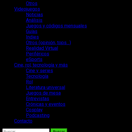
Otros
Videojuegos
Noticias
Análisis
Juegos y códigos mensuales
Guías
Indies
Otros (opinión, tops…)
Realidad Virtual
Periféricos
eSports
Cine, rol, tecnología y más
Cine y series
Tecnología
Rol
Literatura universal
Juegos de mesa
Entrevistas
Crónicas y eventos
Cosplay
Podcasting
Contacto
Buscar: