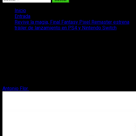
Inicio
Entrada
Revive la magia, Final Fantasy Pixel Remaster estrena
tráiler de lanzamiento en PS4 y Nintendo Switch
Revive la magia, Final Fantasy Pixel
Remaster estrena tráiler de
lanzamiento en PS4 y Nintendo Switch
Final Fantasy Pixel Remaster estrena tráiler lanzamiento para
celebrar que ya está disponible en PlayStation 4 y Nintendo
Switch.
Antonio Flor
20 de abril, 2023
2 minutos de lectura