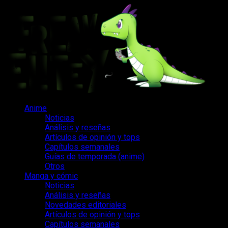
Saltar
al
contenido
Menú
Anime
principal
Noticias
Análisis y reseñas
Artículos de opinión y tops
Capítulos semanales
Guías de temporada (anime)
Otros
Manga y cómic
Noticias
Análisis y reseñas
Novedades editoriales
Artículos de opinión y tops
Capítulos semanales