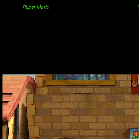
Regresa
Paper Mario
con una completa remasterización para
mayo
, en apenas un par de meses, y ha ofrecido nuevos detal
Y es que además de gráficos mejorados,
ofrecerá otros aju
para los nuevos jugadores
mientras que mantiene el encanto o
Paper Mario y La Puerta Milenaria
ya tie