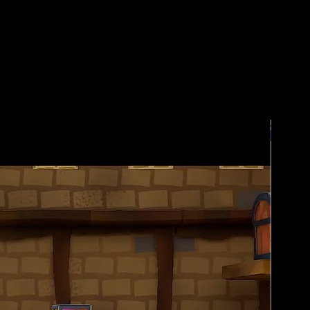
amiento
. Llegará en exclusiva para la híbrida
el próximo 23 de
a tiempos más actuales. De esta manera,
será más accesible
ela nuevos detalles