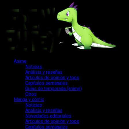
Saltar
al
contenido
Menú
Anime
principal
Noticias
Análisis y reseñas
Artículos de opinión y tops
Capítulos semanales
Guías de temporada (anime)
Otros
Manga y cómic
Noticias
Análisis y reseñas
Novedades editoriales
Artículos de opinión y tops
Capítulos semanales