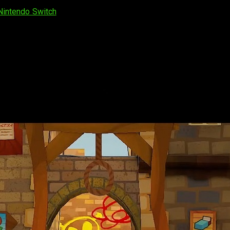
Nintendo Switch
,
La Puerta Milenaria ya tiene fecha de lanz
les sobre este
port
.
stes para adaptar esta aventura
que ya cumple veinte años 
riginal para que ya lo disfrutó en el pasado.
ne fecha de lanzamiento en Switch y desv