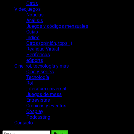
Otros
Videojuegos
Noticias
Análisis
Juegos y códigos mensuales
Guías
Indies
Otros (opinión, tops…)
Realidad Virtual
Periféricos
eSports
Cine, rol, tecnología y más
Cine y series
Tecnología
Rol
Literatura universal
Juegos de mesa
Entrevistas
Crónicas y eventos
Cosplay
Podcasting
Contacto
Buscar: