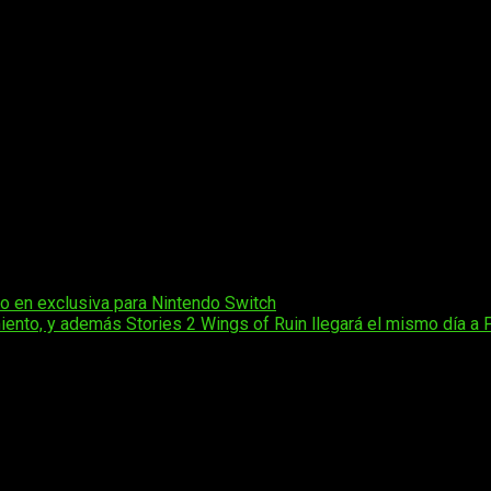
 gráficas serán más que evidentes respecto al original de Gam
incorpora algunas mecánicas en combate que nos invita a estar
s, como la posibilidad de pasar por sitios estrechos al doblarno
a aumentar tu poder o pulsa el botón cuando te ataquen para red
estar bien preparado antes de cada batalla.
o de personajes que estarán encantados de unirse a ti. Cada co
s; Koops es capaz de coger objetos de difícil alcance; Claudia
 el próximo 23 de mayo. Llegará con textos en castellano y en for
o en exclusiva para Nintendo Switch
iento, y además Stories 2 Wings of Ruin llegará el mismo día a
os obligatorios están marcados con
*