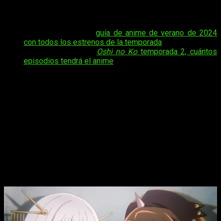
online, en español y de manera legal
Oshi no
Ko
temporada 2 episodio 3 del anime
.
Tal vez te interese:
guía de anime de verano de 2024
con todos los estrenos de la temporada
.
Tal vez te interese:
Oshi no Ko
temporada 2, cuántos
episodios tendrá el anime
Hoy os vamos a contar todo lo que necesitáis saber al
respecto de su emisión para que no os perdáis ni un solo
detalle. Algo que se nos antoja más necesario de lo habitual
debido a que
su emisión es algo más compleja de lo
normal y se diferencia según el territorio
. Es decir, no es
lo mismo verlo en España que en América Latina, por ejemplo.
Os lo contamos.
Oshi no Ko
temporada 2, fecha y hora
de estreno del episodio 3 del anime