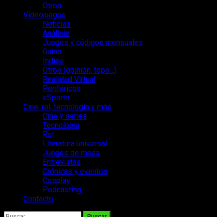
Otros
Videojuegos
Noticias
Análisis
Juegos y códigos mensuales
Guías
Indies
Otros (opinión, tops…)
Realidad Virtual
Periféricos
eSports
Cine, rol, tecnología y más
Cine y series
Tecnología
Rol
Literatura universal
Juegos de mesa
Entrevistas
Crónicas y eventos
Cosplay
Podcasting
Contacto
Buscar: