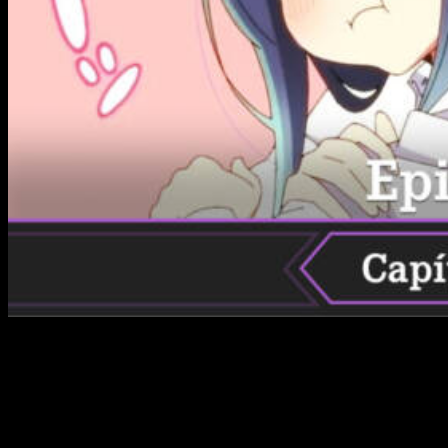
Aunque al comienzo hubo algo de polémica debido a ciertos
eventos del manga que no mencionaré para evitar caer en la
breva del
spoiler
, lo cierto es que esta nueva
season
ha
encantado a miles de personas. Es uno de los estrenos más
destacados del verano, y es por esto que hay tanta gente
deseando saber
cuándo, dónde y cómo ver el anime