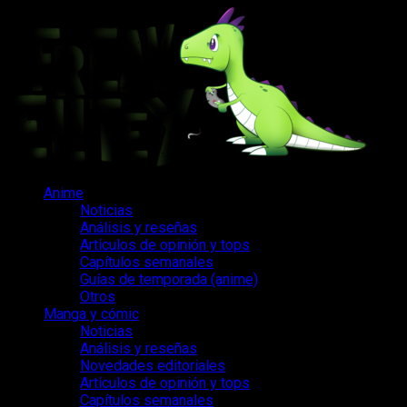
Saltar
al
contenido
Menú
Anime
principal
Noticias
Análisis y reseñas
Artículos de opinión y tops
Capítulos semanales
Guías de temporada (anime)
Otros
Manga y cómic
Noticias
Análisis y reseñas
Novedades editoriales
Artículos de opinión y tops
Capítulos semanales