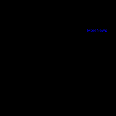
X
Facebook
Instagram
Youtube
Copyright © Todos los derechos reservados.
|
MoreNews
por AF themes.