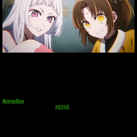
Oshi no Ko T2, fecha y hora de estreno del episodio 3 del
anime
Dicho esto, en lo que respecta al nuevo capítulo del anime
de
Oshi no Ko
y su segunda temporada, sabemos que la
fecha de estreno es
miércoles 17 de julio de 2024
. En lo
que respecta a dónde podremos verlo, para hacerlo en
España debemos visitar la plataforma de anime en
streaming
AnimeBox
. Por otro lado, en diversos territorios de LATAM y
América del Norte es en
HDIVE
. El horario será:
España (Península y Baleares):
a las
17:30
horas
España (Islas Canarias):
a las
16:30
horas
Argentina:
a las
12:30
horas
Uruguay:
a las
12:30
horas