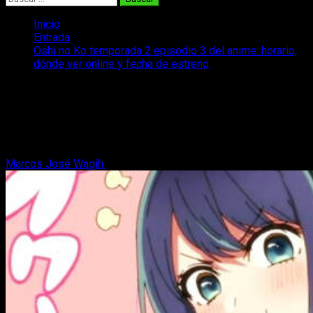
Inicio
Entrada
Oshi no Ko temporada 2 episodio 3 del anime: horario,
dónde ver online y fecha de estreno
Oshi no Ko temporada 2 episodio 3 del
anime: horario, dónde ver online y
fecha de estreno
Marcos José Wagih
10 de julio, 2024
3 minutos de lectura