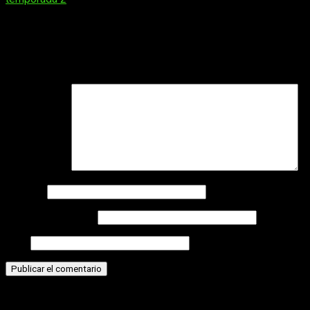
Deja una respuesta
Tu dirección de correo electrónico no será publicada.
Los
campos obligatorios están marcados con
*
Comentario
*
Nombre
Correo electrónico
Web
Historias relacionadas