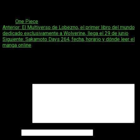
longevidad narrativa y construcción de mundos en el manga
moderno.
Tags:
One Piece
Navegación
Anterior:
El Multiverso de Lobezno, el primer libro del mundo
dedicado exclusivamente a Wolverine, llega el 29 de junio
de
Siguiente:
Sakamoto Days 264, fecha, horario y dónde leer el
entradas
manga online
Deja una respuesta
Tu dirección de correo electrónico no será publicada.
Los
campos obligatorios están marcados con
*
Comentario
*
Nombre