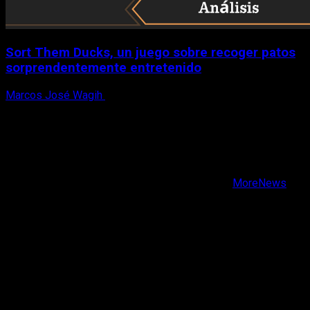
Sort Them Ducks, un juego sobre recoger patos
sorprendentemente entretenido
Marcos José Wagih
8 de agosto, 2026
X
Facebook
Instagram
Youtube
Copyright © Todos los derechos reservados.
|
MoreNews
por AF themes.