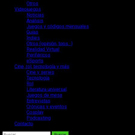
Otros
Videojuegos
Noticias
Análisis
Juegos y códigos mensuales
Guías
Indies
Otros (opinión, tops…)
Realidad Virtual
Periféricos
eSports
Cine, rol, tecnología y más
Cine y series
Tecnología
Rol
Literatura universal
Juegos de mesa
Entrevistas
Crónicas y eventos
Cosplay
Podcasting
Contacto
Buscar: