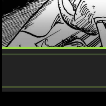
Decir que
One Piece
ha pisado el acelerador es tirar una
obviedad con meses de antigüedad, porque el ritmo que lleva