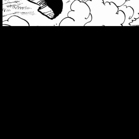
El
capítulo 1180 del manga
de
One Piece
se lanzará el
domin
es:
España (Península y Baleares)
: a las
17:00
horas
España (Islas Canarias)
: a las
16:00
horas
Argentina
: a las
13:00
horas
Uruguay
: a las
13:00
horas
Brasil
(hora de Brasília): a las
13:00
horas
Chile
: a las
13:00
horas
Paraguay
: a las
13:00
horas
República Dominicana
: a las
12:00
horas
Puerto Rico
: a las
12:00
horas
Venezuela
: a las
12:00
horas
Bolivia
: a las
12:00
horas
Cuba
: a las
12:00
horas
Colombia
: a las
11:00
horas
Ecuador
: a las
11:00
horas
Panamá
: a las
11:00
horas