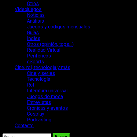
Otros
Videojuegos
Noticias
Análisis
Juegos y códigos mensuales
Guías
Indies
Otros (opinión, tops…)
Realidad Virtual
Periféricos
eSports
Cine, rol, tecnología y más
Cine y series
Tecnología
Rol
Literatura universal
Juegos de mesa
Entrevistas
Crónicas y eventos
Cosplay
Podcasting
Contacto
Buscar: