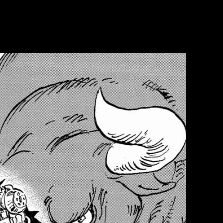
ués de tantos años, y cada capítulo continúa alimentando teoría
que el interés por el capítulo 1180 sea especialmente alto.
o y dónde leer gratis online el manga en