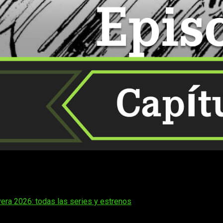
contando las horas para su próximo capítulo. La historia creada
aro que muchos estén buscando
cuándo, dónde y cómo leer grat
cualquier detalle puede marcar la diferencia.
era 2026: todas las series y estrenos