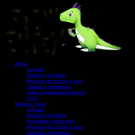
Saltar
al
contenido
Menú
Anime
principal
Noticias
Análisis y reseñas
Artículos de opinión y tops
Capítulos semanales
Guías de temporada (anime)
Otros
Manga y cómic
Noticias
Análisis y reseñas
Novedades editoriales
Artículos de opinión y tops
Capítulos semanales