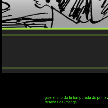
Si sigues al día el manga de
One Piece
, seguro que ya estás 
todavía más expectación entre los lectores, así que no es r
Con la trama avanzando en uno de sus momentos más intensos, 
Tal vez te interese:
guía anime de la temporada de primav
Tal vez te interese:
reseñas del manga