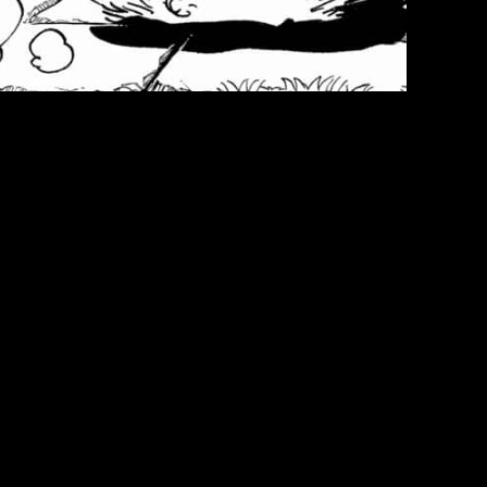
go 19 de abril de 2026
. Se podrá hacer desde la app gratuita, 