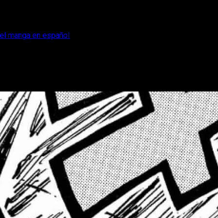
e el manga en español
eer gratis online el manga en español
roblema del episodio 1180 del manga de One Piece en español y 