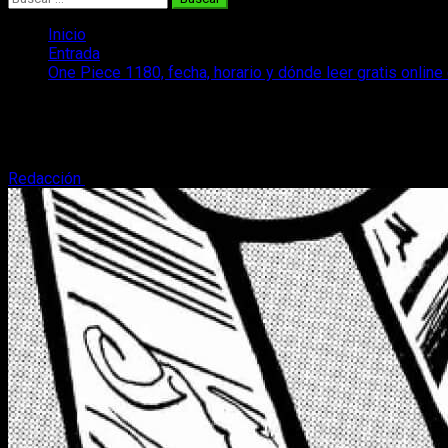
Inicio
Entrada
One Piece 1180, fecha, horario y dónde leer gratis onlin
One Piece 1180, fecha, horario y dónde l
Os contamos todo lo que necesitáis saber para disfrutar sin p
Redacción
1 de abril, 2026
3 minutos de lectura