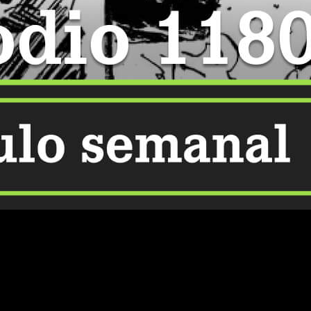
 por Eiichiro Oda no baja el ritmo y cada nueva entrega genera
is online en español el capítulo 1180 del manga
One Piece
.