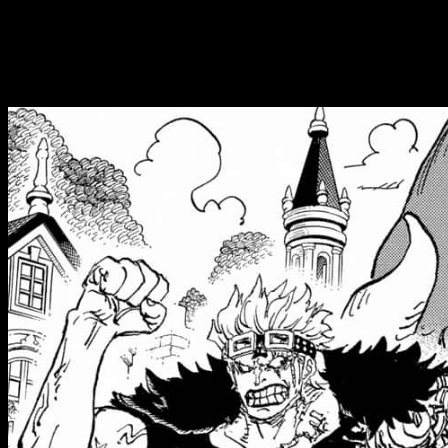
El fenómeno de
One Piece
sigue siendo imparable incluso desp
del manga está dejando momentos muy comentados, lo que hace 
One Piece
1180, fecha de estreno, horari