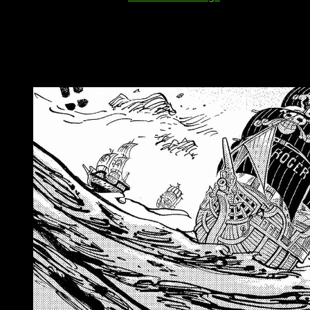
Para los lectores, es clave conocer la fecha exacta de lanzam
podrás mantenerte al día sin perder detalle y disfrutar de man
One Piece
1168, fecha de estreno, horari