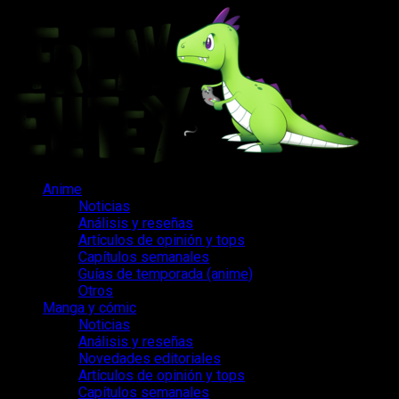
Saltar
al
contenido
Menú
Anime
principal
Noticias
Análisis y reseñas
Artículos de opinión y tops
Capítulos semanales
Guías de temporada (anime)
Otros
Manga y cómic
Noticias
Análisis y reseñas
Novedades editoriales
Artículos de opinión y tops
Capítulos semanales