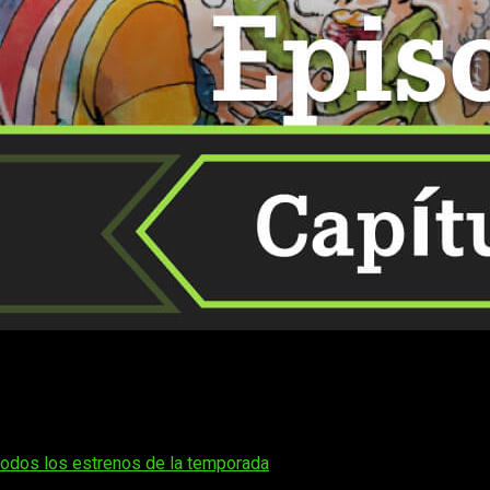
anga, seguro estás ansioso por descubrir
cuándo, dónde y cómo
a emoción y teorías entre los seguidores, y la espera solo aum
es y la constante evolución de los personajes,
One Piece
conti
 amistad.
todos los estrenos de la temporada
.