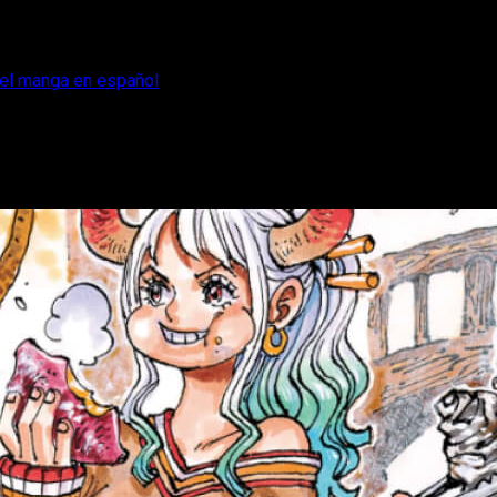
e el manga en español
eer gratis online el manga en español
o del episodio 1168 del manga One Piece, además de dónde y cóm