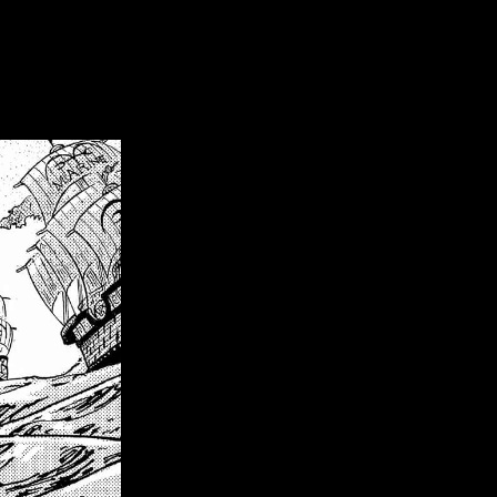
as legales donde se puede acceder al capítulo en español. Así,
e tu experiencia de lectura sea completa y divertida.
 español