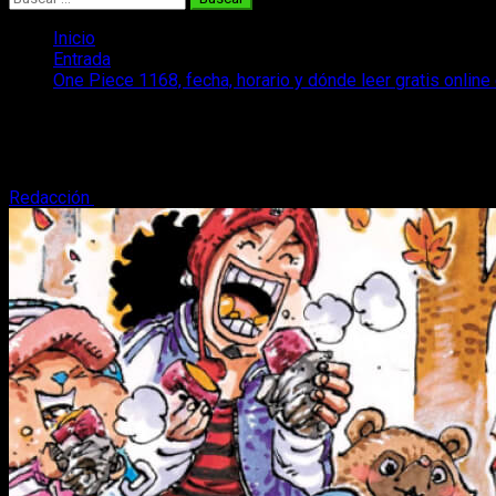
Inicio
Entrada
One Piece 1168, fecha, horario y dónde leer gratis onlin
One Piece 1168, fecha, horario y dónde l
Retomamos el ritmo habitual y volvemos con la fecha y horari
Redacción
26 de noviembre, 2025
3 minutos de lectura