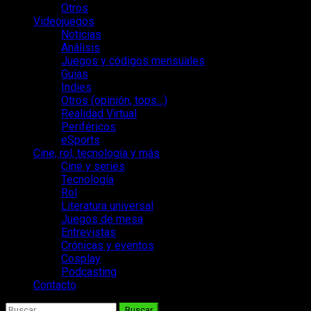
Otros
Videojuegos
Noticias
Análisis
Juegos y códigos mensuales
Guías
Indies
Otros (opinión, tops…)
Realidad Virtual
Periféricos
eSports
Cine, rol, tecnología y más
Cine y series
Tecnología
Rol
Literatura universal
Juegos de mesa
Entrevistas
Crónicas y eventos
Cosplay
Podcasting
Contacto
Buscar: