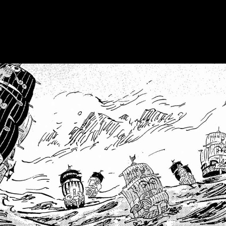
iento, el horario de publicación según la región y las plataform
era segura del nuevo episodio, evitando spoilers y asegurando qu
o y dónde leer gratis online el manga en