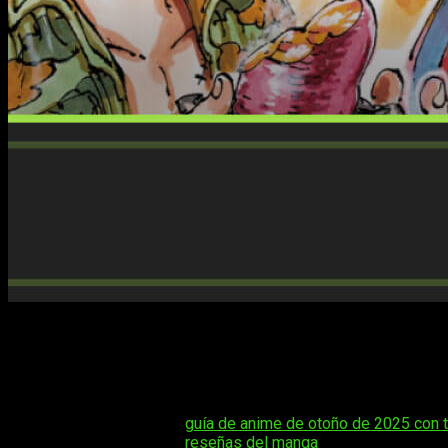
Si eres fanático de los piratas más famosos del mundo del m
One Piece
. Cada nuevo capítulo de esta épica aventura gener
preparadas. Con giros inesperados, enfrentamientos memorabl
imprescindible para quienes aman las historias de aventuras y
Tal vez te interese:
guía de anime de otoño de 2025 con 
Tal vez te interese:
reseñas del manga