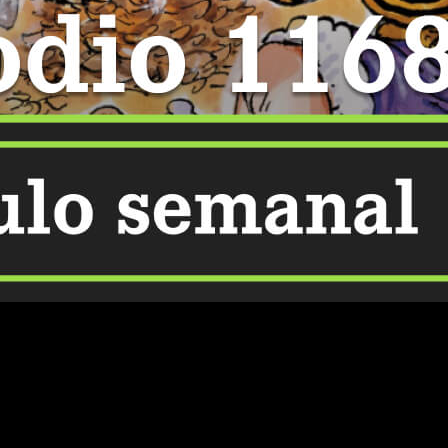
 leer gratis online en español el capítulo 1168 del manga
enta la expectativa sobre las sorpresas que Eiichiro Oda tiene
núa consolidándose como un referente del género shōnen y un