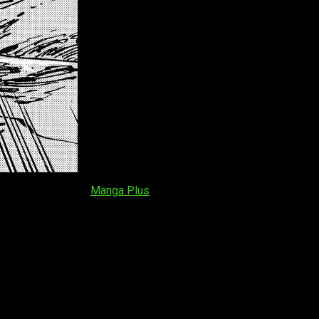
uita, o la web, de
Manga Plus
. En lo que respecta al horario, el