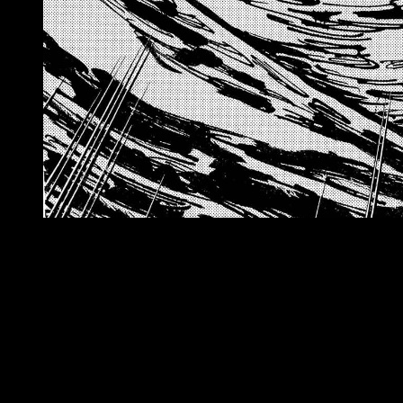
El
capítulo 1168 del manga
de
One Piece
se lanzará el
domi
oficial es:
España (Península y Baleares)
: a las
16:00
horas
España (Islas Canarias)
: a las
15:00
horas
Argentina
: a las
12:00
horas
Uruguay
: a las
12:00
horas
Brasil
(hora de Brasília): a las
12:00
horas
Chile
: a las
12:00
horas
Paraguay
: a las
12:00
horas