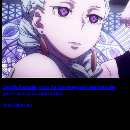
Death Parade, uno de los mejores animes de
apuestas más olvidados
Jose Martinez
7 de agosto, 2026
X
Facebook
Instagram