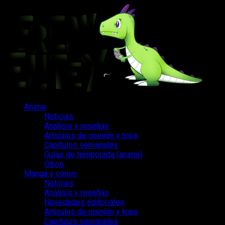
Saltar
al
contenido
Menú
Anime
principal
Noticias
Análisis y reseñas
Artículos de opinión y tops
Capítulos semanales
Guías de temporada (anime)
Otros
Manga y cómic
Noticias
Análisis y reseñas
Novedades editoriales
Artículos de opinión y tops
Capítulos semanales