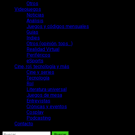
Otros
Videojuegos
Noticias
Análisis
Juegos y códigos mensuales
Guías
Indies
Otros (opinión, tops…)
Realidad Virtual
Periféricos
eSports
Cine, rol, tecnología y más
Cine y series
Tecnología
Rol
Literatura universal
Juegos de mesa
Entrevistas
Crónicas y eventos
Cosplay
Podcasting
Contacto
Buscar: