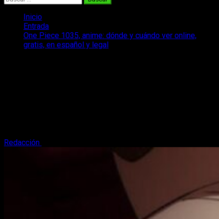
Inicio
Entrada
One Piece 1035, anime: dónde y cuándo ver online,
gratis, en español y legal
One Piece 1035, anime: dónde y
cuándo ver online, gratis, en español y
legal
One Piece 1035 y su anime continuarán dentro de poco.
¿Cuándo, dónde y cómo podemos hacerlo en español? Os lo
contamos.
Redacción
27 de septiembre, 2022
2 minutos de lectura