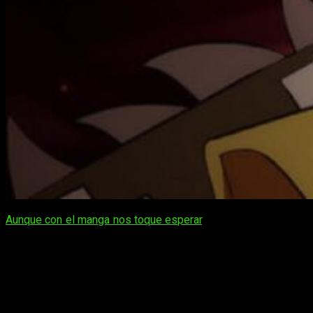
Aunque con el manga nos toque esperar
, no sucede lo mismo
con su contraparte animada. Así es, dentro de poco podremos
disfrutar de
One Piece
1035
(anime)
. La serie, que se
encuentra en lo más alto, se está marcando un temporadón —
por denominarlo de alguna manera— gracia a la saga de Wano.
Toei, que está haciendo un trabajo espectacular, está
produciendo un arco en donde la calidad de la animación está
siendo brutal.