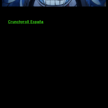
Para disfrutar de la serie de forma gratuita y legal solo
tendremos que acceder a la página web o a la aplicación
de
Crunchyroll España
. De momento, todos los episodios
anteriores ya se encuentran disponibles, mientras que el
próximo episodio estará disponible el
domingo 2 de
octubre a partir de las 09:30 de la mañana, horario
peninsular
. En otras franjas será:
España (Islas Canarias): a las 08:30 horas
Argentina: a las 05:30 horas
Bolivia: a 04:30 las horas
Brasil: a las 05:30 horas
Chile: a las 04:30 horas
Colombia: a las 03:30 horas
Costa Rica: a las 02:30 horas
Cuba: a las 04:30 horas
Ecuador: a las 03:30 horas
El Salvador: a las 02:30 horas
Guatemala: a las 02:30 horas
Honduras: a las 02:30 horas
México: a las 03:30 horas