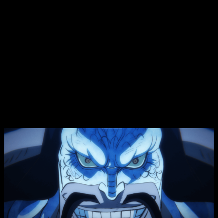
Así pues, semana tras semana, nos seguimos encontrando
con una serie que solo sigue mejorando. Y es por eso que
tenemos tantas ganas de seguir disfrutando de su propuesta,
ya que tiene una pinta verdaderamente espectacular. Dicho
esto, ¿queréis saber cuándo y dónde podremos ver
One
Piece 1035
y su anime? Os lo contamos a continuación.
One Piece
1035, anime: dónde y
cuándo ver el anime online en español y
legal