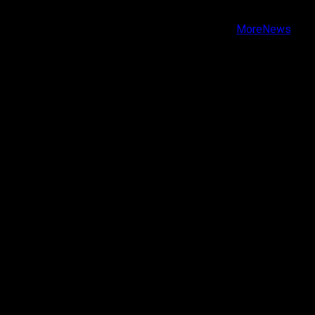
Youtube
Copyright © Todos los derechos reservados.
|
MoreNews
por AF themes.