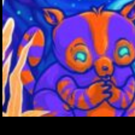
¿Tienes demasiado tiempo libre en estas fechas y no sabes
a qué jugar? Quizás no sea mala idea darte un «
caprichito
».