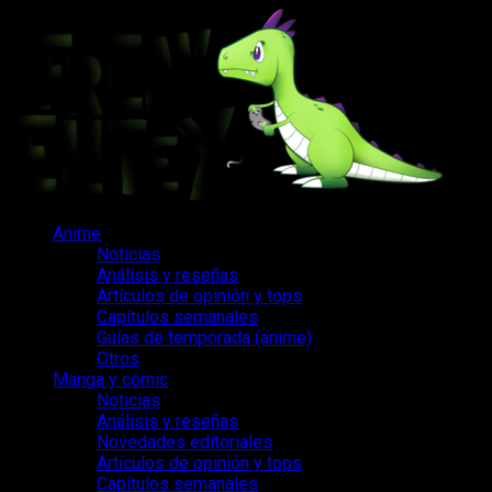
Saltar
al
contenido
Menú
Anime
principal
Noticias
Análisis y reseñas
Artículos de opinión y tops
Capítulos semanales
Guías de temporada (anime)
Otros
Manga y cómic
Noticias
Análisis y reseñas
Novedades editoriales
Artículos de opinión y tops
Capítulos semanales