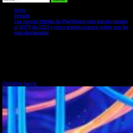
Inicio
Entrada
Las nuevas ofertas de PlayStation para agosto rebajan
el GOTY de 2023 y otros grandes juegos: estas son las
más destacadas
Las nuevas ofertas de PlayStation para
agosto rebajan el GOTY de 2023 y
otros grandes juegos: estas son las
más destacadas
Clemente García
31 de julio, 2024
2 minutos de lectura