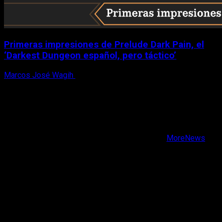
Primeras impresiones de Prelude Dark Pain, el
‘Darkest Dungeon español, pero táctico’
Marcos José Wagih
6 de agosto, 2026
X
Facebook
Instagram
Youtube
Copyright © Todos los derechos reservados.
|
MoreNews
por AF themes.