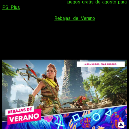
Además de probar los nuevos
juegos gratis de agosto para
PS Plus
, también puedes hacerte con una de las jugosas
ofertas de la PlayStation Store para este mes. Denominada
por la compañía como ‘
Rebajas de Verano
‘, nos trae una
selección de títulos que incluye, entre otros, al
GOTY de
2023
:
Baldur’s Gate 3
.
Mejores ofertas de PlayStation para
agosto