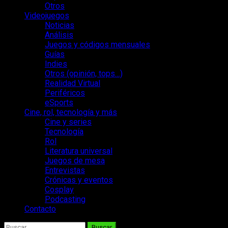
Otros
Videojuegos
Noticias
Análisis
Juegos y códigos mensuales
Guías
Indies
Otros (opinión, tops…)
Realidad Virtual
Periféricos
eSports
Cine, rol, tecnología y más
Cine y series
Tecnología
Rol
Literatura universal
Juegos de mesa
Entrevistas
Crónicas y eventos
Cosplay
Podcasting
Contacto
Buscar: