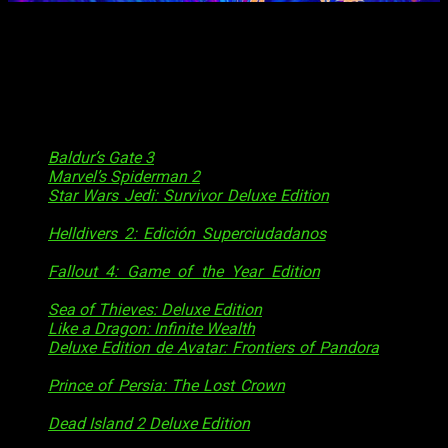
A continuación, te vamos a listar las
ofertas más
destacadas
que nos trae esta segunda parte de las rebajas
de verano. Recuerda que solamente estarán disponibles
hasta el
14 de agosto.
Por tanto, es mejor que no lo
descuides demasiado, no sea que te pierdas algunos de
estos jugosos descuentos:
Baldur’s Gate 3
: 55,99 € (antes 69,99 €)
Marvel’s Spiderman 2
: 59,99 € (antes 79,99 €).
Star Wars Jedi: Survivor Deluxe Edition
: 49,99 € (antes
99,99 €).
Helldivers 2: Edición Superciudadanos
: 47,99 € (antes
59,99 €).
Fallout 4: Game of the Year Edition
: 15,99 € (antes
39,99 €).
Sea of Thieves: Deluxe Edition
: 32,49 € (antes 49,99 €).
Like a Dragon: Infinite Wealth
: 45,49 € (antes 69,99 €).
Deluxe Edition de Avatar: Frontiers of Pandora
: 44,99 €
(antes 89,99 €).
Prince of Persia: The Lost Crown
: 23,99 € (antes 39,99
€).
Dead Island 2 Deluxe Edition
: 37,49 € (antes 74,99 €).