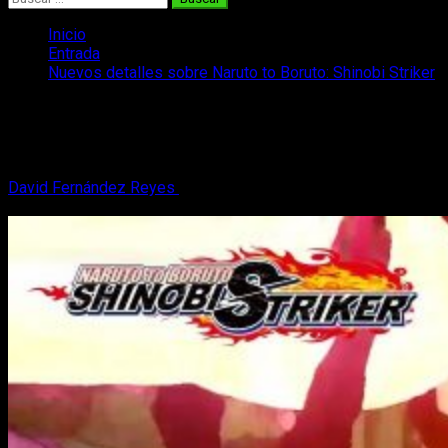
Inicio
Entrada
Nuevos detalles sobre Naruto to Boruto: Shinobi Striker
Nuevos detalles sobre Naruto to
Boruto: Shinobi Striker
David Fernández Reyes
22 de mayo, 2018
3 minutos de
lectura