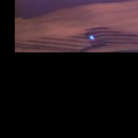
Gaara, personaje pertenciente a Naruto to Boruto: Shinobi 
Aparte, se podrán
personalizar completamente los
avatares
con diferentes trajes, armas y accesorios.
Tres modos para tener diversidad en las batallas
También podemos encontrar en el
tráiler
tres modos de
juego:
Flag Battle:
los jugadores deberán robar banderas del
territorio enemigo y llevarlas a su zona. Gana el equipo
que reúna mayor cantidad de banderas al tiempo que
protege su propio territorio.
Base Battle:
el objetivo aquí es ganar puntos