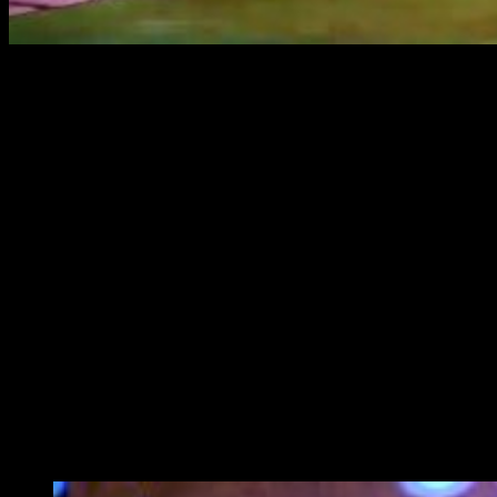
Fecha, ediciones, personajes y modos
Bandai Namco
se ha complacido en anunciar un montón de
nuevos detalles con un nuevo
tráiler
respecto a su próximo
título,
Naruto to Boruto: Shinobi Striker.
Seremos capaces de personalizar a nuestro
gusto los personajes
En él, vemos revelados dos nuevos personajes:
Gaara:
quinto Kazekage, es de tipo defensivo y su
ataque Grand Sand Mausoleum restringirá al oponente
durante un tiempo limitado.
Deidara:
actuando a distancia, posee un ninjutsu
especial que crea clones que explotan transcurrido
cierto período de tiempo, lo que lo convierte en un
usuario mortal de bombas de relojería.