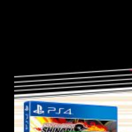
luz pronto
A su vez,
Bandai Namco
ha confirmado la
Edición Uzumaki
,
edición especial del título que incluye el
juego básico, el
pase de temporada y una figura de Naruto y Boruto:
padre e hijo.