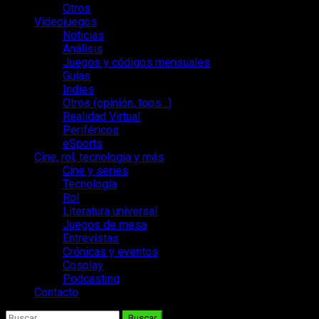
Otros
Videojuegos
Noticias
Análisis
Juegos y códigos mensuales
Guías
Indies
Otros (opinión, tops…)
Realidad Virtual
Periféricos
eSports
Cine, rol, tecnología y más
Cine y series
Tecnología
Rol
Literatura universal
Juegos de mesa
Entrevistas
Crónicas y eventos
Cosplay
Podcasting
Contacto
Buscar: