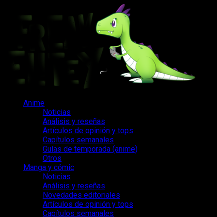
Saltar
al
contenido
Menú
Anime
principal
Noticias
Análisis y reseñas
Artículos de opinión y tops
Capítulos semanales
Guías de temporada (anime)
Otros
Manga y cómic
Noticias
Análisis y reseñas
Novedades editoriales
Artículos de opinión y tops
Capítulos semanales