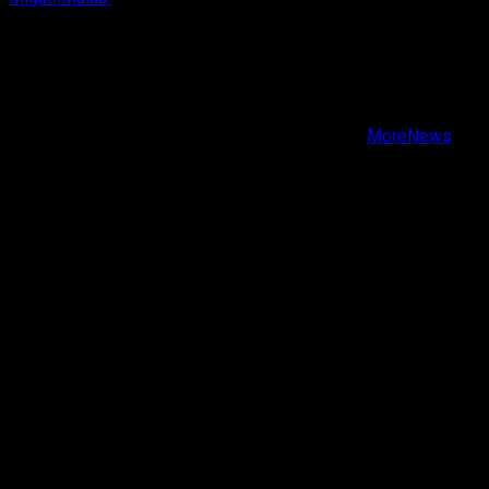
X
Facebook
Instagram
Youtube
Copyright © Todos los derechos reservados.
|
MoreNews
por AF themes.