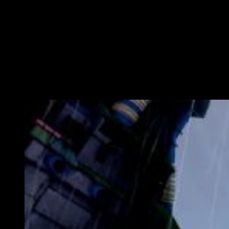
manteniendo el control de al menos dos de tres zonas
de barrera. Gana el equipo que tenga más puntos al
final de la partida. La aldea oculta de la lluvia será un
mapa perfecto para estas batallas de zonas, con varios
edificios para lanzar ataques sorpresa aprovechando la
estructura del escenario.
Combat Battle:
coopera con los miembros de tu
equipo para eliminar a tantos oponentes ninjas como
podáis en una pelea sin cuartel.