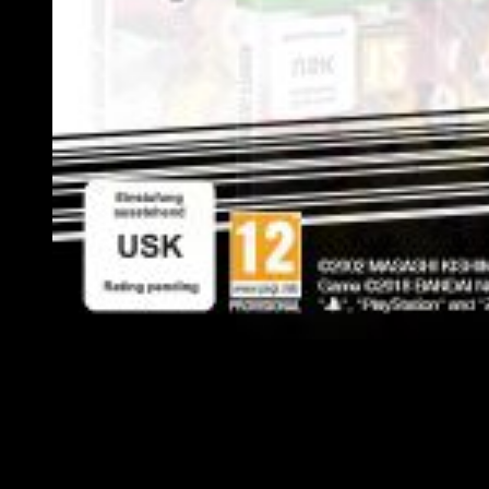
Edición Uzumaki de Naruto to Boruto: Shinobi Striker.
El pase de temporada incluirá
nueve paquetes de
contenido descargable y el accesorio Great Sages of
the Mount Myouboku
. Al reservar el título, será
desbloqueado el traje de
Naruto séptimo Hokage y a Pain.