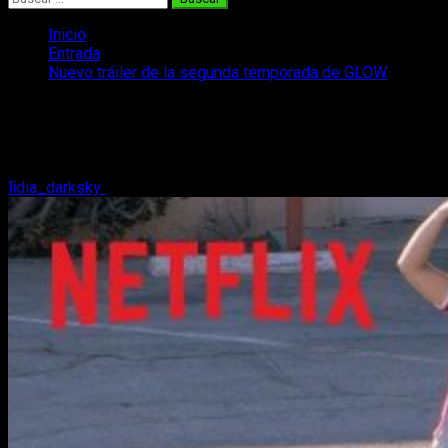
Inicio
Entrada
Nuevo tráiler de la segunda temporada de GLOW
Nuevo tráiler de la segunda temporada
de GLOW
lidia_darksky
12 de junio, 2018
2 minutos de lectura