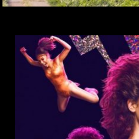
El día 29 de junio llega la segunda temporada de
GLOW
pero
por ahora tenemos un
nuevo tráiler
de lo que se vera en
esta nueva temporada.