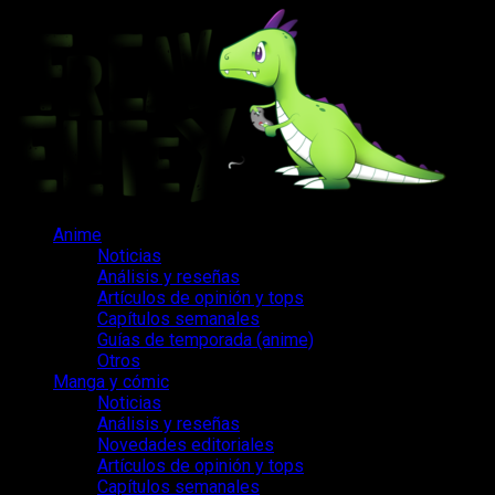
Saltar
al
contenido
Menú
Anime
principal
Noticias
Análisis y reseñas
Artículos de opinión y tops
Capítulos semanales
Guías de temporada (anime)
Otros
Manga y cómic
Noticias
Análisis y reseñas
Novedades editoriales
Artículos de opinión y tops
Capítulos semanales