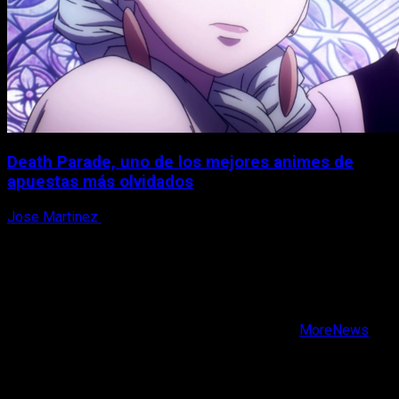
Death Parade, uno de los mejores animes de
apuestas más olvidados
Jose Martinez
7 de agosto, 2026
X
Facebook
Instagram
Youtube
Copyright © Todos los derechos reservados.
|
MoreNews
por AF themes.