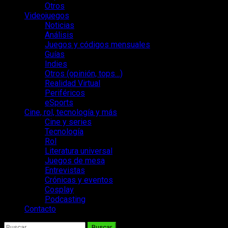
Otros
Videojuegos
Noticias
Análisis
Juegos y códigos mensuales
Guías
Indies
Otros (opinión, tops…)
Realidad Virtual
Periféricos
eSports
Cine, rol, tecnología y más
Cine y series
Tecnología
Rol
Literatura universal
Juegos de mesa
Entrevistas
Crónicas y eventos
Cosplay
Podcasting
Contacto
Buscar: