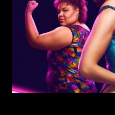
Cartel de la primera temporada de Glow // El Comercio P
Tal y como se puede ver en esta nueva promo
Ruth
(
Alison
Brie
) y
Debbie
(
Betty Gilpin
) siguen teniendo sus pequeñas