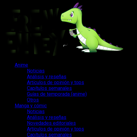
Saltar
al
contenido
Menú
Anime
principal
Noticias
Análisis y reseñas
Artículos de opinión y tops
Capítulos semanales
Guías de temporada (anime)
Otros
Manga y cómic
Noticias
Análisis y reseñas
Novedades editoriales
Artículos de opinión y tops
Capítulos semanales