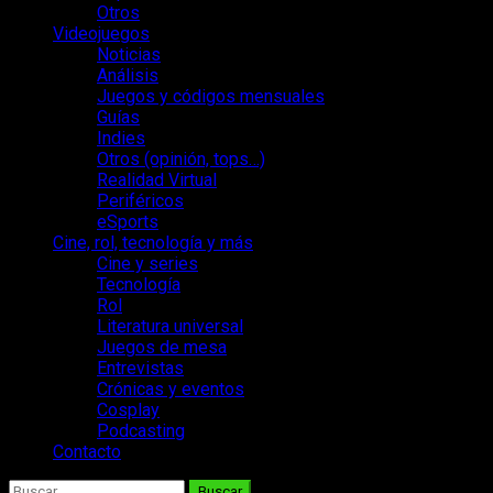
Otros
Videojuegos
Noticias
Análisis
Juegos y códigos mensuales
Guías
Indies
Otros (opinión, tops…)
Realidad Virtual
Periféricos
eSports
Cine, rol, tecnología y más
Cine y series
Tecnología
Rol
Literatura universal
Juegos de mesa
Entrevistas
Crónicas y eventos
Cosplay
Podcasting
Contacto
Buscar: