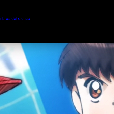
embros del elenco
vela 6 nuevos miembros del elenco
ectura