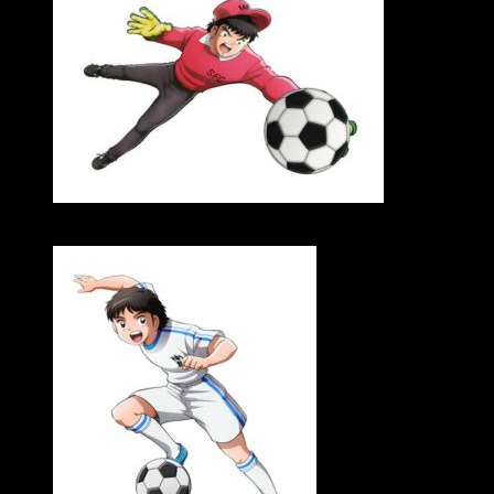
Kenichi Suzumura como Genzō Wakabayashi (Benji Price