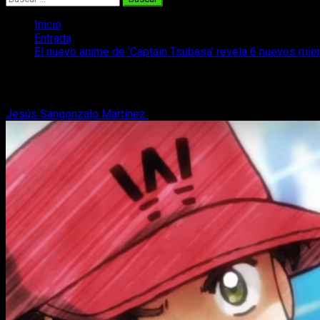
Inicio
Entrada
El nuevo anime de ‘Captain Tsubasa’ revela 6 nuevos mi
El nuevo anime de ‘Captain Tsubasa’ re
Jesús Sangonzalo Martínez
11 de marzo, 2018
3 minutos de l