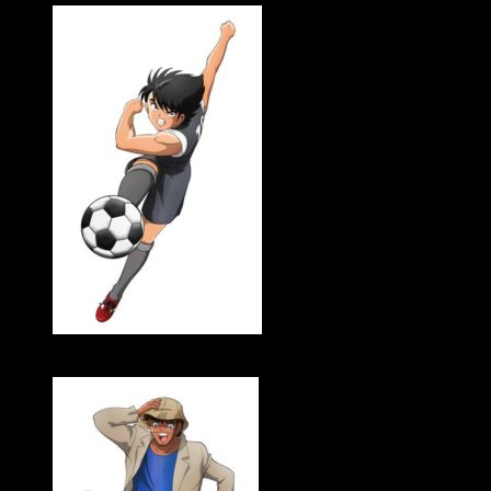
Takuya Satō como Kojirō Hyūga (Mark Lenders)