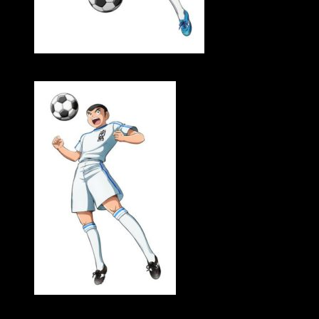
Ayaka Fukuhara como Tarō Misaki (Tom Baker)
Mutsumi Tamura como Ryō Ishisaki (Bruce Harper)