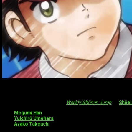
Nuevos fichajes
En el número
#15
de la revista
Weekly Shōnen Jump
de
Shūei
Megumi Han
como
Takeshi Sawada
(Dani Melow)
Yuichirō Umehara
como
Ken Wakashimazu
(Ed Warner
Ayako Takeuchi
como
Masao Tachibana
(Jason Derric
Yurina Watanabe
como
Kazuo Tachibana
(James Derri