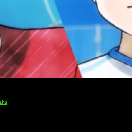
sha
se revelaron
seis nuevos
«
fichajes
» al elenco del nuevo 
)
k)
ck)