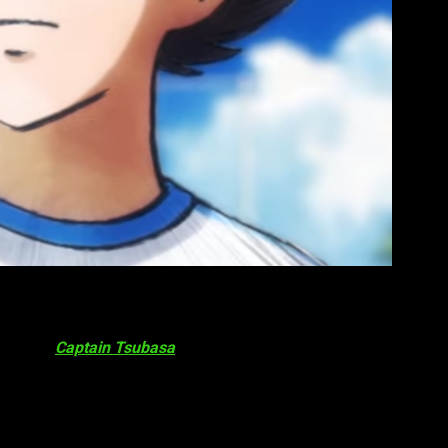
anime de
Captain Tsubasa
: