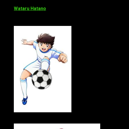
Sōma Saitō
como
Jun Misugi
(Julian Ross)
Wataru Hatano
como
Hikaru Matsuyama
(Phillip Callah
El resto del elenco lo completan:
Yuko Sanpei como Tsubasa Ōzora (Oliver Atom)